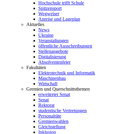
Hochschule trifft Schule
Spitzensport
Wegweiser
Anreise und Lageplan
Aktuelles
News
Ukraine
Veranstaltungen
öffentliche Ausschreibungen
Stellenangebote
Digitalisierung
Absolventenfeier
Fakultäten
Elektrotechnik und Informatik
Maschinenbau
Wirtschaft
Gremien und Querschnittsthemen
erweiterter Senat
Senat
Rektorat
studentische Vertretungen
Personalräte
Gremienwahlen
Gleichstellung
Inklusion