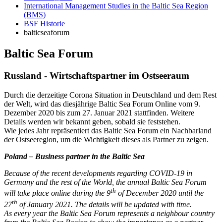
International Management Studies in the Baltic Sea Region
(BMS)
BSF Historie
balticseaforum
Bal­tic Sea Forum
Russ­land - Wirt­schafts­part­ner im Ost­see­raum
Durch die derzeitige Corona Situation in Deutschland und dem Rest
der Welt, wird das diesjährige Baltic Sea Forum Online vom 9.
Dezember 2020 bis zum 27. Januar 2021 stattfinden. Weitere
Details werden wir bekannt geben, sobald sie feststehen.
Wie jedes Jahr repräsentiert das Baltic Sea Forum ein Nachbarland
der Ostseeregion, um die Wichtigkeit dieses als Partner zu zeigen.
Poland – Business partner in the Baltic Sea
Because of the recent developments regarding COVID-19 in
Germany and the rest of the World, the annual Baltic Sea Forum
th
will take place online during the 9
of December 2020 until the
th
27
of January 2021. The details will be updated with time.
As every year the Baltic Sea Forum represents a neighbour country