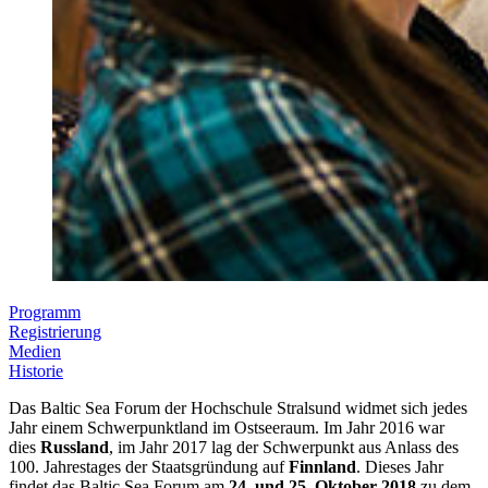
Programm
Registrierung
Medien
Historie
Re­gis­trie­rung
Me­di­en
Das Baltic Sea Forum der Hochschule Stralsund widmet sich jedes
His­to­rie
Die Registrierung ist geschlossen. / Registration is closed.
Jahr einem Schwerpunktland im Ostseeraum. Im Jahr 2016 war
Fotos vom Baltic Sea Forum 2018:
dies
Russland
, im Jahr 2017 lag der Schwerpunkt aus Anlass des
Baltic Sea Forum 2019 (Schwerpunkt Schweden)
100. Jahrestages der Staatsgründung auf
Finnland
. Dieses Jahr
Baltic Sea Forum 2018 (Schwerpunkt Dänemark)
Pictures of the Baltic Sea Forum 2018:
findet das Baltic Sea Forum am
24. und 25. Oktober 2018
zu dem