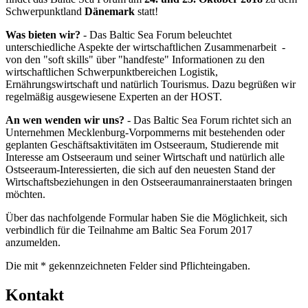
Baltic Sea Forum 2017 (Schwerpunkt Finnland)
Schwerpunktland
Dänemark
statt!
Baltic Sea Forum 2016 (Schwerpunkt Russland)
BalticSeaForum 2015
Was bieten wir?
- Das Baltic Sea Forum beleuchtet
BalticSeaForum 2014
unterschiedliche Aspekte der wirtschaftlichen Zusammenarbeit -
BalticSeaForum 2013
von den "soft skills" über "handfeste" Informationen zu den
BalticSeaForum 2012
wirtschaftlichen Schwerpunktbereichen Logistik,
Ernährungswirtschaft und natürlich Tourismus. Dazu begrüßen wir
regelmäßig ausgewiesene Experten an der HOST.
An wen wenden wir uns?
- Das Baltic Sea Forum richtet sich an
Unternehmen Mecklenburg-Vorpommerns mit bestehenden oder
geplanten Geschäftsaktivitäten im Ostseeraum, Studierende mit
Interesse am Ostseeraum und seiner Wirtschaft und natürlich alle
Ostseeraum-Interessierten, die sich auf den neuesten Stand der
Wirtschaftsbeziehungen in den Ostseeraumanrainerstaaten bringen
möchten.
Über das nachfolgende Formular haben Sie die Möglichkeit, sich
verbindlich für die Teilnahme am Baltic Sea Forum 2017
anzumelden.
Die mit * gekennzeichneten Felder sind Pflichteingaben.
Kon­takt