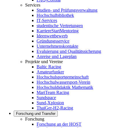
Services
Studien- und Prüfungsverwaltung
Hochschulbibliothek
IT-Services
studentische Vertretungen
KarriereStartMentoring
Ideenwettbewerb
Gründungsservice
Unternehmenskontakte
Evaluierung und Qualitätssicherung
Anreise und Lageplan
Projekte und Vereine
Baltic Racing
Amateurfunker
Hochschulsportgemeinschaft
Hochschulwassersport-Verein
Hochschuldidaktik Mathematik
MariTeam Racing
Sundspace
Sund-Xplosion
ThaiGer-H2-Racing
Forschung und Transfer
Forschung
Forschung an der HOST