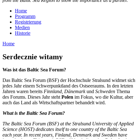
from the Baltic Sea Region to show the importance as a partner.
Home
Programm
Registrierung
Medien
Historie
Home
Ser­decz­nie wit­a­my
Was ist das Baltic Sea Forum?
Das Baltic Sea Forum (BSF) der Hochschule Stralsund widmet sich
jedes Jahr einem Schwerpunktland des Ostseeraums. In den letzten
Jahren waren bereits
Finnland, Dänemark
und
Schweden
Thema
des Forums. Dieses Jahr steht
Polen
im Fokus, wo die Kultur, aber
auch das Land als Wirtschaftspartner behandelt wird.
What is the Baltic Sea Forum?
The Baltic Sea Forum (BSF) at the Stralsund University of Applied
Science (HOST) dedicates itself to one country of the Baltic Sea
each year. In recent years, Finland, Denmark and Sweden have