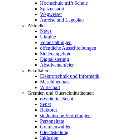
Hochschule trifft Schule
Spitzensport
Wegweiser
Anreise und Lageplan
Aktuelles
News
Ukraine
Veranstaltungen
öffentliche Ausschreibungen
Stellenangebote
Digitalisierung
Absolventenfeier
Fakultäten
Elektrotechnik und Informatik
Maschinenbau
Wirtschaft
Gremien und Querschnittsthemen
erweiterter Senat
Senat
Rektorat
studentische Vertretungen
Personalräte
Gremienwahlen
Gleichstellung
Inklusion