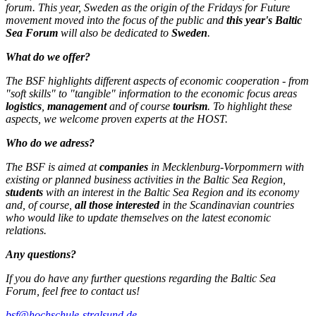
forum. This year, Sweden as the origin of the Fridays for Future
movement moved into the focus of the public and
this year's Baltic
Sea Forum
will also be dedicated to
Sweden
.
What do we offer?
The BSF highlights different aspects of economic cooperation - from
"soft skills" to "tangible" information to the economic focus areas
logistics
,
management
and of course
tourism
. To highlight these
aspects, we welcome proven experts at the HOST.
Who do we adress?
The BSF is aimed at
companies
in Mecklenburg-Vorpommern with
existing or planned business activities in the Baltic Sea Region,
students
with an interest in the Baltic Sea Region and its economy
and, of course,
all those interested
in the Scandinavian countries
who would like to update themselves on the latest economic
relations.
Any questions?
If you do have any further questions regarding the Baltic Sea
Forum, feel free to contact us!
bsf@hochschule-stralsund.de