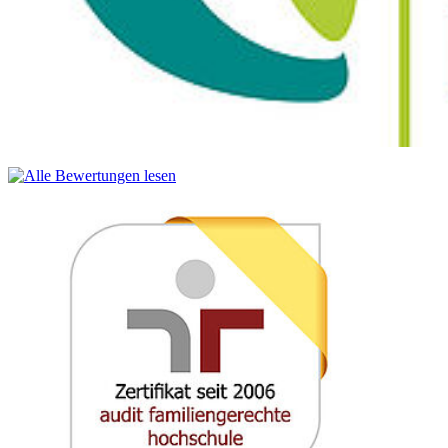
9 Jahren seine Fähigkeiten regelmäßig unter Beweis stellt.
Nils John works as Country Manager at VisitSweden. Before he
started working there in 2010, he had already gained a lot of
experience as a planner. From Springer and Jacoby to Serviceplan
Hamburg, Jung von Matt and M&C Saatchi, his path led him to his
current employer, where he has been demonstrating his skills on a
regular basis for 9 years.