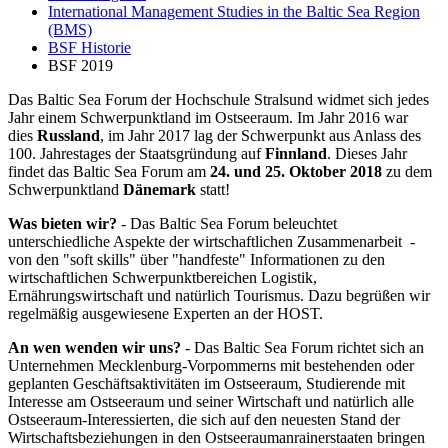
International Management Studies in the Baltic Sea Region
(BMS)
BSF Historie
BSF 2019
Das Baltic Sea Forum der Hochschule Stralsund widmet sich jedes
Jahr einem Schwerpunktland im Ostseeraum. Im Jahr 2016 war
dies
Russland
, im Jahr 2017 lag der Schwerpunkt aus Anlass des
100. Jahrestages der Staatsgründung auf
Finnland
. Dieses Jahr
findet das Baltic Sea Forum am
24. und 25. Oktober 2018
zu dem
Schwerpunktland
Dänemark
statt!
Was bieten wir?
- Das Baltic Sea Forum beleuchtet
unterschiedliche Aspekte der wirtschaftlichen Zusammenarbeit -
von den "soft skills" über "handfeste" Informationen zu den
wirtschaftlichen Schwerpunktbereichen Logistik,
Ernährungswirtschaft und natürlich Tourismus. Dazu begrüßen wir
regelmäßig ausgewiesene Experten an der HOST.
An wen wenden wir uns?
- Das Baltic Sea Forum richtet sich an
Unternehmen Mecklenburg-Vorpommerns mit bestehenden oder
geplanten Geschäftsaktivitäten im Ostseeraum, Studierende mit
Interesse am Ostseeraum und seiner Wirtschaft und natürlich alle
Ostseeraum-Interessierten, die sich auf den neuesten Stand der
Wirtschaftsbeziehungen in den Ostseeraumanrainerstaaten bringen