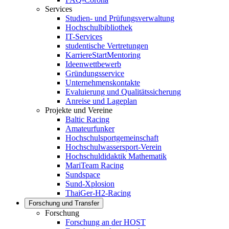
Services
Studien- und Prüfungsverwaltung
Hochschulbibliothek
IT-Services
studentische Vertretungen
KarriereStartMentoring
Ideenwettbewerb
Gründungsservice
Unternehmenskontakte
Evaluierung und Qualitätssicherung
Anreise und Lageplan
Projekte und Vereine
Baltic Racing
Amateurfunker
Hochschulsportgemeinschaft
Hochschulwassersport-Verein
Hochschuldidaktik Mathematik
MariTeam Racing
Sundspace
Sund-Xplosion
ThaiGer-H2-Racing
Forschung und Transfer
Forschung
Forschung an der HOST