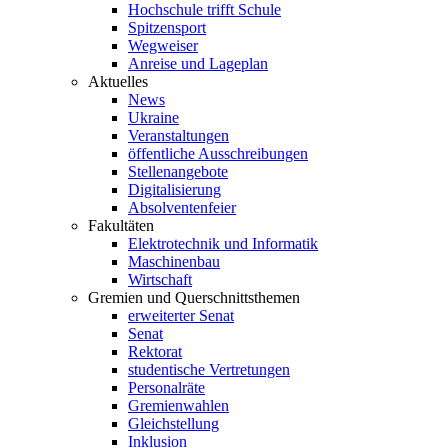
Hochschule trifft Schule
Spitzensport
Wegweiser
Anreise und Lageplan
Aktuelles
News
Ukraine
Veranstaltungen
öffentliche Ausschreibungen
Stellenangebote
Digitalisierung
Absolventenfeier
Fakultäten
Elektrotechnik und Informatik
Maschinenbau
Wirtschaft
Gremien und Querschnittsthemen
erweiterter Senat
Senat
Rektorat
studentische Vertretungen
Personalräte
Gremienwahlen
Gleichstellung
Inklusion