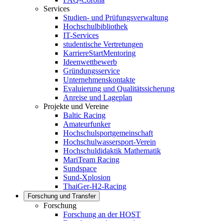
Services
Studien- und Prüfungsverwaltung
Hochschulbibliothek
IT-Services
studentische Vertretungen
KarriereStartMentoring
Ideenwettbewerb
Gründungsservice
Unternehmenskontakte
Evaluierung und Qualitätssicherung
Anreise und Lageplan
Projekte und Vereine
Baltic Racing
Amateurfunker
Hochschulsportgemeinschaft
Hochschulwassersport-Verein
Hochschuldidaktik Mathematik
MariTeam Racing
Sundspace
Sund-Xplosion
ThaiGer-H2-Racing
Forschung und Transfer
Forschung
Forschung an der HOST