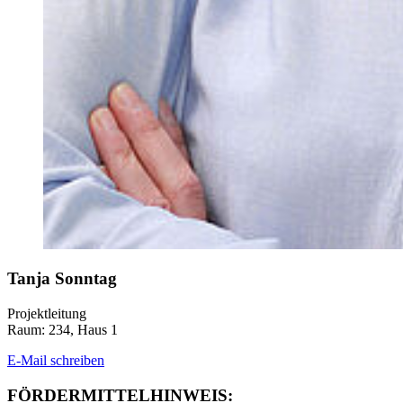
Tanja Sonn­tag
Projektleitung
Raum: 234, Haus 1
E-Mail schreiben
FÖR­DER­MIT­TEL­HIN­WEIS: