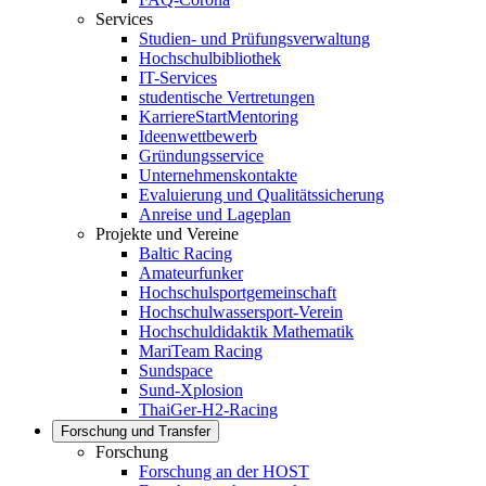
Services
Studien- und Prüfungsverwaltung
Hochschulbibliothek
IT-Services
studentische Vertretungen
KarriereStartMentoring
Ideenwettbewerb
Gründungsservice
Unternehmenskontakte
Evaluierung und Qualitätssicherung
Anreise und Lageplan
Projekte und Vereine
Baltic Racing
Amateurfunker
Hochschulsportgemeinschaft
Hochschulwassersport-Verein
Hochschuldidaktik Mathematik
MariTeam Racing
Sundspace
Sund-Xplosion
ThaiGer-H2-Racing
Forschung und Transfer
Forschung
Forschung an der HOST