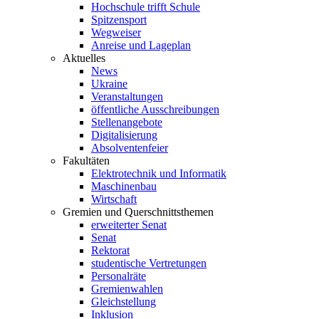
Hochschule trifft Schule
Spitzensport
Wegweiser
Anreise und Lageplan
Aktuelles
News
Ukraine
Veranstaltungen
öffentliche Ausschreibungen
Stellenangebote
Digitalisierung
Absolventenfeier
Fakultäten
Elektrotechnik und Informatik
Maschinenbau
Wirtschaft
Gremien und Querschnittsthemen
erweiterter Senat
Senat
Rektorat
studentische Vertretungen
Personalräte
Gremienwahlen
Gleichstellung
Inklusion