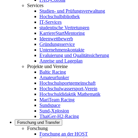
Services
Studien- und Prüfungsverwaltung
Hochschulbibliothek
IT-Services
studentische Vertretungen
KarriereStartMentoring
Ideenwettbewerb
Gründungsservice
Unternehmenskontakte
Evaluierung und Qualitätssicherung
Anreise und Lageplan
Projekte und Vereine
Baltic Racing
Amateurfunker
Hochschulsportgemeinschaft
Hochschulwassersport-Verein
Hochschuldidaktik Mathematik
MariTeam Racing
Sundspace
Sund-Xplosion
ThaiGer-H2-Racing
Forschung und Transfer
Forschung
Forschung an der HOST