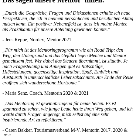
Das sagen un­se­re Men­tor*innen:
„Durch die Gespräche, Fragen und Diskussionen erhalte ich neue
Perspektiven, die ich in meinem persönlichen und beruflichen Alltag
nutzen kann. Ein positiver Nebeneffekt ist, dass ich meine Mentee
als Praktikantin für unsere Abteilung gewinnen konnte.“
- Jens Reppe, Nordex, Mentor 2021
„Für mich ist das Mentoringprogramm wie ein Road Trip: den
Weg, den Untergrund und das Gefährt legen Mentee und Mentor
gemeinsam fest. Wer dabei das Steuern übernimmt, ist situativ. Je
nach Fragestellung und Anliegen gibt es Ratschläge,
Hilfestellungen, gegenseitige Inspiration, Spaß, Einblick und
Austausch in unterschiedliche Lebensabschnitte. Am Ende der Reise
eröffnen sich wunderschöne Horizonte.“
- Maria Senz, Coach, Mentorin 2020 & 2021
„Das Mentoring ist gewinnbringend für beide Seiten. Es ist
spannend zu sehen, wie junge Leute heute ihren Weg gehen, und ich
werde durch Fragen angeregt, mich selbst auf eine sehr
inspirierende Art zu reflektieren.“
- Caren Bakker, Tourismusverband M-V, Mentorin 2017, 2020 &
2021