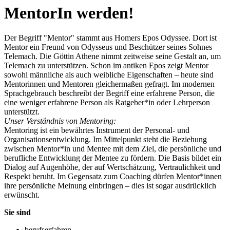
Men­to­rIn wer­den!
Der Begriff "Mentor" stammt aus Homers Epos Odyssee. Dort ist
Mentor ein Freund von Odysseus und Beschützer seines Sohnes
Telemach. Die Göttin Athene nimmt zeitweise seine Gestalt an, um
Telemach zu unterstützen. Schon im antiken Epos zeigt Mentor
sowohl männliche als auch weibliche Eigenschaften – heute sind
Mentorinnen und Mentoren gleichermaßen gefragt. Im modernen
Sprachgebrauch beschreibt der Begriff eine erfahrene Person, die
eine weniger erfahrene Person als Ratgeber*in oder Lehrperson
unterstützt.
Unser Verständnis von Mentoring:
Mentoring ist ein bewährtes Instrument der Personal- und
Organisationsentwicklung. Im Mittelpunkt steht die Beziehung
zwischen Mentor*in und Mentee mit dem Ziel, die persönliche und
berufliche Entwicklung der Mentee zu fördern. Die Basis bildet ein
Dialog auf Augenhöhe, der auf Wertschätzung, Vertraulichkeit und
Respekt beruht. Im Gegensatz zum Coaching dürfen Mentor*innen
ihre persönliche Meinung einbringen – dies ist sogar ausdrücklich
erwünscht.
Sie sind
berufserfahren