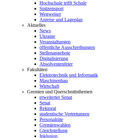
Hochschule trifft Schule
Spitzensport
Wegweiser
Anreise und Lageplan
Aktuelles
News
Ukraine
Veranstaltungen
öffentliche Ausschreibungen
Stellenangebote
Digitalisierung
Absolventenfeier
Fakultäten
Elektrotechnik und Informatik
Maschinenbau
Wirtschaft
Gremien und Querschnittsthemen
erweiterter Senat
Senat
Rektorat
studentische Vertretungen
Personalräte
Gremienwahlen
Gleichstellung
Inklusion