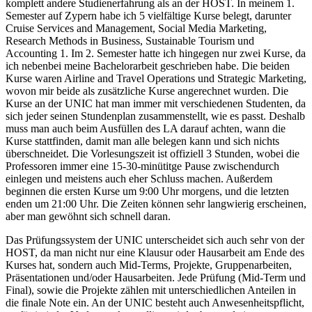
komplett andere Studienerfahrung als an der HOST. In meinem 1.
Semester auf Zypern habe ich 5 vielfältige Kurse belegt, darunter
Cruise Services and Management, Social Media Marketing,
Research Methods in Business, Sustainable Tourism und
Accounting 1. Im 2. Semester hatte ich hingegen nur zwei Kurse, da
ich nebenbei meine Bachelorarbeit geschrieben habe. Die beiden
Kurse waren Airline and Travel Operations und Strategic Marketing,
wovon mir beide als zusätzliche Kurse angerechnet wurden. Die
Kurse an der UNIC hat man immer mit verschiedenen Studenten, da
sich jeder seinen Stundenplan zusammenstellt, wie es passt. Deshalb
muss man auch beim Ausfüllen des LA darauf achten, wann die
Kurse stattfinden, damit man alle belegen kann und sich nichts
überschneidet. Die Vorlesungszeit ist offiziell 3 Stunden, wobei die
Professoren immer eine 15-30-minütitge Pause zwischendurch
einlegen und meistens auch eher Schluss machen. Außerdem
beginnen die ersten Kurse um 9:00 Uhr morgens, und die letzten
enden um 21:00 Uhr. Die Zeiten können sehr langwierig erscheinen,
aber man gewöhnt sich schnell daran.
Das Prüfungssystem der UNIC unterscheidet sich auch sehr von der
HOST, da man nicht nur eine Klausur oder Hausarbeit am Ende des
Kurses hat, sondern auch Mid-Terms, Projekte, Gruppenarbeiten,
Präsentationen und/oder Hausarbeiten. Jede Prüfung (Mid-Term und
Final), sowie die Projekte zählen mit unterschiedlichen Anteilen in
die finale Note ein. An der UNIC besteht auch Anwesenheitspflicht,