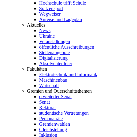
Hochschule trifft Schule
Spitzensport
Wegweiser
Anreise und Lageplan
Aktuelles
News
Ukraine
Veranstaltungen
öffentliche Ausschreibungen
Stellenangebote
Digitalisierung
Absolventenfeier
Fakultäten
Elektrotechnik und Informatik
Maschinenbau
Wirtschaft
Gremien und Querschnittsthemen
erweiterter Senat
Senat
Rektorat
studentische Vertretungen
Personalräte
Gremienwahlen
Gleichstellung
Inklusion