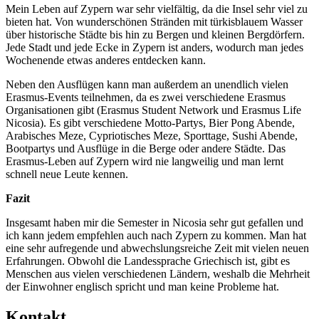
Mein Leben auf Zypern war sehr vielfältig, da die Insel sehr viel zu
bieten hat. Von wunderschönen Stränden mit türkisblauem Wasser
über historische Städte bis hin zu Bergen und kleinen Bergdörfern.
Jede Stadt und jede Ecke in Zypern ist anders, wodurch man jedes
Wochenende etwas anderes entdecken kann.
Neben den Ausflügen kann man außerdem an unendlich vielen
Erasmus-Events teilnehmen, da es zwei verschiedene Erasmus
Organisationen gibt (Erasmus Student Network und Erasmus Life
Nicosia). Es gibt verschiedene Motto-Partys, Bier Pong Abende,
Arabisches Meze, Cypriotisches Meze, Sporttage, Sushi Abende,
Bootpartys und Ausflüge in die Berge oder andere Städte. Das
Erasmus-Leben auf Zypern wird nie langweilig und man lernt
schnell neue Leute kennen.
Fazit
Insgesamt haben mir die Semester in Nicosia sehr gut gefallen und
ich kann jedem empfehlen auch nach Zypern zu kommen. Man hat
eine sehr aufregende und abwechslungsreiche Zeit mit vielen neuen
Erfahrungen. Obwohl die Landessprache Griechisch ist, gibt es
Menschen aus vielen verschiedenen Ländern, weshalb die Mehrheit
der Einwohner englisch spricht und man keine Probleme hat.
Kon­takt