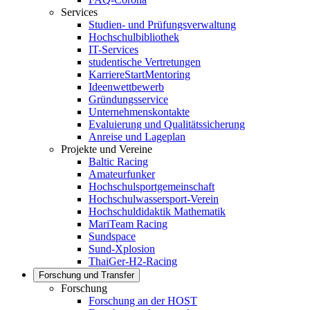
Services
Studien- und Prüfungsverwaltung
Hochschulbibliothek
IT-Services
studentische Vertretungen
KarriereStartMentoring
Ideenwettbewerb
Gründungsservice
Unternehmenskontakte
Evaluierung und Qualitätssicherung
Anreise und Lageplan
Projekte und Vereine
Baltic Racing
Amateurfunker
Hochschulsportgemeinschaft
Hochschulwassersport-Verein
Hochschuldidaktik Mathematik
MariTeam Racing
Sundspace
Sund-Xplosion
ThaiGer-H2-Racing
Forschung und Transfer
Forschung
Forschung an der HOST