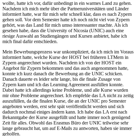
wollte, hatte ich vor, dafür unbedingt in ein warmes Land zu gehen.
Nachdem ich mich mehr über die Partneruniversitäten und Länder
informiert hatte, war für mich sehr schnell klar, dass es nach Zypern
gehen soll. Vor dem Semester hatte ich noch nicht viel von Zypern
gehört, was das Land für mich umso interessanter machte. Als ich
gesehen habe, dass die University of Nicosia (UNIC) auch eine
riesige Auswahl an Studiengängen und Kursen anbietet, habe ich
mich final dafür entschieden.
Mein Bewerbungsprozess war unkompliziert, da ich mich im Voraus
informiert hatte, welche Kurse der HOST bei früheren LTMern in
Zypern angerechnet wurden. Nachdem ich von der HOST ein
Angebot für Zypern bekommen und das auch angenommen hatte,
konnte ich kurz danach die Bewerbung an die UNIC schicken.
Danach dauerte es leider sehr lange, bis die finale Zusage von
Zypern kam und ich das Learning Agreement ausfüllen konnte.
Dabei hatte ich allerdings keine Probleme, und alle Kurse wurden
mir ohne Probleme angerechnet. Ich empfehle das LA nicht zu zeitig
auszufüllen, da die finalen Kurse, die an der UNIC pro Semester
angeboten werden, erst sehr spät veröffentlicht werden und sich
dadurch nochmal einiges ändern kann. Ich habe das LA erst nach
Bekanntgabe der Kurse ausgefüllt und hatte immer noch genügend
Zeit für alles. Obwohl das Erasmus Büro der UNIC teilweise sehr
lange gebraucht hat, um auf E-Mails zu antworten, haben sie immer
geholfen.