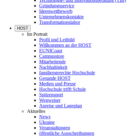
Technologie- und Innovationsberatung (TIB)
Gründungsservice
Ideenwettbewerb
Unternehmenskontakte
Transformationslabor
HOST
Im Portrait
Profil und Leitbild
Willkommen an der HOST
EUNICoast
Campusstore
Mitarbeitende
Nachhaltigkeit
familiengerechte Hochschule
Gesunde HOST
Medien und Presse
Hochschule trifft Schule
Spitzensport
Wegweiser
Anreise und Lageplan
Aktuelles
News
Ukraine
Veranstaltungen
öffentliche Ausschreibungen