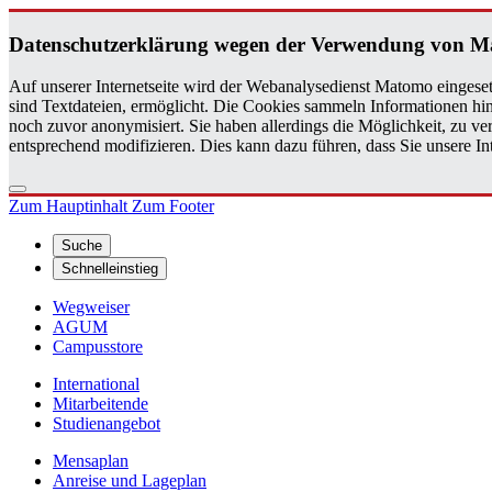
Da­ten­schutz­er­klä­rung wegen der Ver­wen­dung von M
Auf unserer Internetseite wird der Webanalysedienst Matomo eingeset
sind Textdateien, ermöglicht. Die Cookies sammeln Informationen hin
noch zuvor anonymisiert. Sie haben allerdings die Möglichkeit, zu 
entsprechend modifizieren. Dies kann dazu führen, dass Sie unsere 
Zum Hauptinhalt
Zum Footer
Suche
Schnelleinstieg
Wegweiser
AGUM
Campusstore
International
Mitarbeitende
Studienangebot
Mensaplan
Anreise und Lageplan