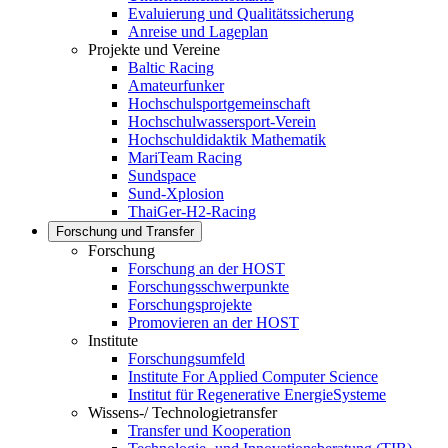
Evaluierung und Qualitätssicherung
Anreise und Lageplan
Projekte und Vereine
Baltic Racing
Amateurfunker
Hochschulsportgemeinschaft
Hochschulwassersport-Verein
Hochschuldidaktik Mathematik
MariTeam Racing
Sundspace
Sund-Xplosion
ThaiGer-H2-Racing
Forschung und Transfer
Forschung
Forschung an der HOST
Forschungsschwerpunkte
Forschungsprojekte
Promovieren an der HOST
Institute
Forschungsumfeld
Institute For Applied Computer Science
Institut für Regenerative EnergieSysteme
Wissens-/ Technologietransfer
Transfer und Kooperation