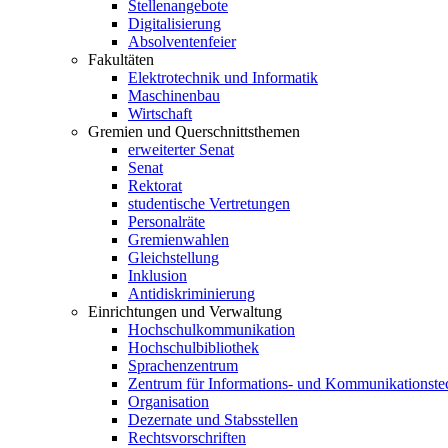
Stellenangebote
Digitalisierung
Absolventenfeier
Fakultäten
Elektrotechnik und Informatik
Maschinenbau
Wirtschaft
Gremien und Querschnittsthemen
erweiterter Senat
Senat
Rektorat
studentische Vertretungen
Personalräte
Gremienwahlen
Gleichstellung
Inklusion
Antidiskriminierung
Einrichtungen und Verwaltung
Hochschulkommunikation
Hochschulbibliothek
Sprachenzentrum
Zentrum für Informations- und Kommunikationste
Organisation
Dezernate und Stabsstellen
Rechtsvorschriften