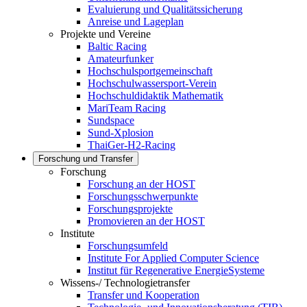
Evaluierung und Qualitätssicherung
Anreise und Lageplan
Projekte und Vereine
Baltic Racing
Amateurfunker
Hochschulsportgemeinschaft
Hochschulwassersport-Verein
Hochschuldidaktik Mathematik
MariTeam Racing
Sundspace
Sund-Xplosion
ThaiGer-H2-Racing
Forschung und Transfer
Forschung
Forschung an der HOST
Forschungsschwerpunkte
Forschungsprojekte
Promovieren an der HOST
Institute
Forschungsumfeld
Institute For Applied Computer Science
Institut für Regenerative EnergieSysteme
Wissens-/ Technologietransfer
Transfer und Kooperation