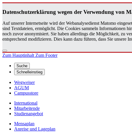
Da­ten­schutz­er­klä­rung wegen der Ver­wen­dung von M
Auf unserer Internetseite wird der Webanalysedienst Matomo eingeset
sind Textdateien, ermöglicht. Die Cookies sammeln Informationen hin
noch zuvor anonymisiert. Sie haben allerdings die Möglichkeit, zu 
entsprechend modifizieren. Dies kann dazu führen, dass Sie unsere 
Zum Hauptinhalt
Zum Footer
Suche
Schnelleinstieg
Wegweiser
AGUM
Campusstore
International
Mitarbeitende
Studienangebot
Mensaplan
Anreise und Lageplan