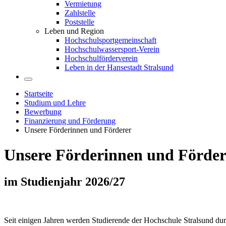
Vermietung
Zahlstelle
Poststelle
Leben und Region
Hochschulsportgemeinschaft
Hochschulwassersport-Verein
Hochschulförderverein
Leben in der Hansestadt Stralsund
Startseite
Studium und Lehre
Bewerbung
Finanzierung und Förderung
Unsere Förderinnen und Förderer
Un­se­re För­de­rin­nen und För­de­
im Stu­di­en­jahr 2026/27
Seit einigen Jahren werden Studierende der Hochschule Stralsund dur