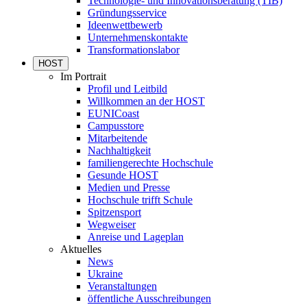
Technologie- und Innovationsberatung (TIB)
Gründungsservice
Ideenwettbewerb
Unternehmenskontakte
Transformationslabor
HOST
Im Portrait
Profil und Leitbild
Willkommen an der HOST
EUNICoast
Campusstore
Mitarbeitende
Nachhaltigkeit
familiengerechte Hochschule
Gesunde HOST
Medien und Presse
Hochschule trifft Schule
Spitzensport
Wegweiser
Anreise und Lageplan
Aktuelles
News
Ukraine
Veranstaltungen
öffentliche Ausschreibungen