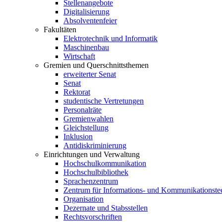
Stellenangebote
Digitalisierung
Absolventenfeier
Fakultäten
Elektrotechnik und Informatik
Maschinenbau
Wirtschaft
Gremien und Querschnittsthemen
erweiterter Senat
Senat
Rektorat
studentische Vertretungen
Personalräte
Gremienwahlen
Gleichstellung
Inklusion
Antidiskriminierung
Einrichtungen und Verwaltung
Hochschulkommunikation
Hochschulbibliothek
Sprachenzentrum
Zentrum für Informations- und Kommunikationste
Organisation
Dezernate und Stabsstellen
Rechtsvorschriften