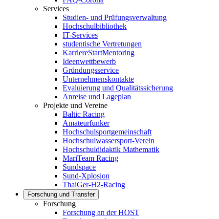
Services
Studien- und Prüfungsverwaltung
Hochschulbibliothek
IT-Services
studentische Vertretungen
KarriereStartMentoring
Ideenwettbewerb
Gründungsservice
Unternehmenskontakte
Evaluierung und Qualitätssicherung
Anreise und Lageplan
Projekte und Vereine
Baltic Racing
Amateurfunker
Hochschulsportgemeinschaft
Hochschulwassersport-Verein
Hochschuldidaktik Mathematik
MariTeam Racing
Sundspace
Sund-Xplosion
ThaiGer-H2-Racing
Forschung und Transfer
Forschung
Forschung an der HOST