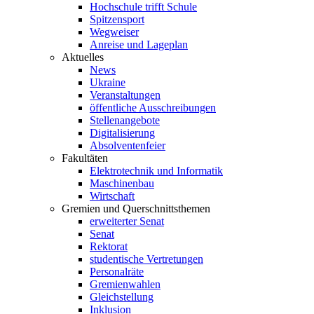
Hochschule trifft Schule
Spitzensport
Wegweiser
Anreise und Lageplan
Aktuelles
News
Ukraine
Veranstaltungen
öffentliche Ausschreibungen
Stellenangebote
Digitalisierung
Absolventenfeier
Fakultäten
Elektrotechnik und Informatik
Maschinenbau
Wirtschaft
Gremien und Querschnittsthemen
erweiterter Senat
Senat
Rektorat
studentische Vertretungen
Personalräte
Gremienwahlen
Gleichstellung
Inklusion