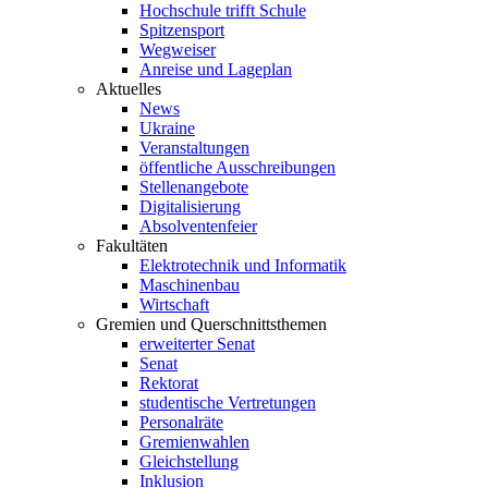
Hochschule trifft Schule
Spitzensport
Wegweiser
Anreise und Lageplan
Aktuelles
News
Ukraine
Veranstaltungen
öffentliche Ausschreibungen
Stellenangebote
Digitalisierung
Absolventenfeier
Fakultäten
Elektrotechnik und Informatik
Maschinenbau
Wirtschaft
Gremien und Querschnittsthemen
erweiterter Senat
Senat
Rektorat
studentische Vertretungen
Personalräte
Gremienwahlen
Gleichstellung
Inklusion