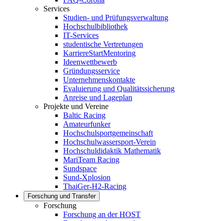
Services
Studien- und Prüfungsverwaltung
Hochschulbibliothek
IT-Services
studentische Vertretungen
KarriereStartMentoring
Ideenwettbewerb
Gründungsservice
Unternehmenskontakte
Evaluierung und Qualitätssicherung
Anreise und Lageplan
Projekte und Vereine
Baltic Racing
Amateurfunker
Hochschulsportgemeinschaft
Hochschulwassersport-Verein
Hochschuldidaktik Mathematik
MariTeam Racing
Sundspace
Sund-Xplosion
ThaiGer-H2-Racing
Forschung und Transfer
Forschung
Forschung an der HOST