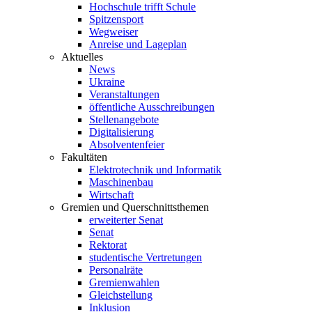
Hochschule trifft Schule
Spitzensport
Wegweiser
Anreise und Lageplan
Aktuelles
News
Ukraine
Veranstaltungen
öffentliche Ausschreibungen
Stellenangebote
Digitalisierung
Absolventenfeier
Fakultäten
Elektrotechnik und Informatik
Maschinenbau
Wirtschaft
Gremien und Querschnittsthemen
erweiterter Senat
Senat
Rektorat
studentische Vertretungen
Personalräte
Gremienwahlen
Gleichstellung
Inklusion