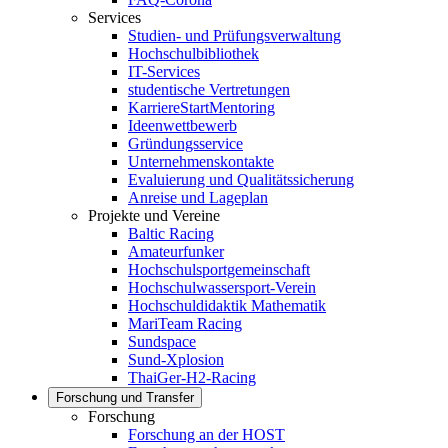
Services
Studien- und Prüfungsverwaltung
Hochschulbibliothek
IT-Services
studentische Vertretungen
KarriereStartMentoring
Ideenwettbewerb
Gründungsservice
Unternehmenskontakte
Evaluierung und Qualitätssicherung
Anreise und Lageplan
Projekte und Vereine
Baltic Racing
Amateurfunker
Hochschulsportgemeinschaft
Hochschulwassersport-Verein
Hochschuldidaktik Mathematik
MariTeam Racing
Sundspace
Sund-Xplosion
ThaiGer-H2-Racing
Forschung und Transfer
Forschung
Forschung an der HOST