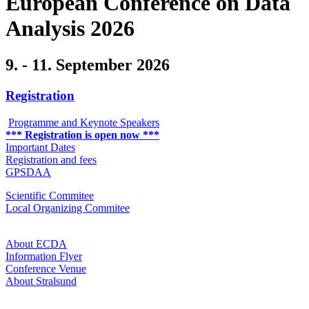
Eu­ro­pean Con­fe­rence on Data
Ana­ly­sis 2026
9. - 11. Sep­tem­ber 2026
Registration
Programme and Keynote Speakers
*** Registration is open now ***
Important Dates
Registration and fees
GPSDAA
Scientific Commitee
Local Organizing Commitee
About ECDA
Information Flyer
Conference Venue
About Stralsund