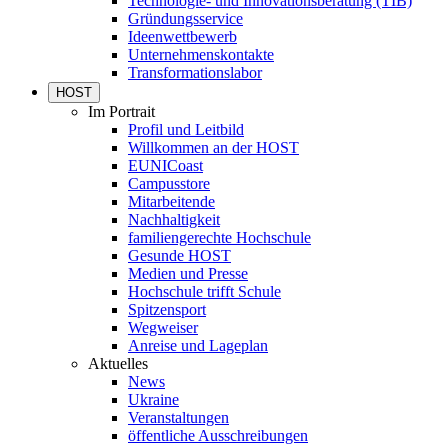
Technologie- und Innovationsberatung (TIB)
Gründungsservice
Ideenwettbewerb
Unternehmenskontakte
Transformationslabor
HOST
Im Portrait
Profil und Leitbild
Willkommen an der HOST
EUNICoast
Campusstore
Mitarbeitende
Nachhaltigkeit
familiengerechte Hochschule
Gesunde HOST
Medien und Presse
Hochschule trifft Schule
Spitzensport
Wegweiser
Anreise und Lageplan
Aktuelles
News
Ukraine
Veranstaltungen
öffentliche Ausschreibungen