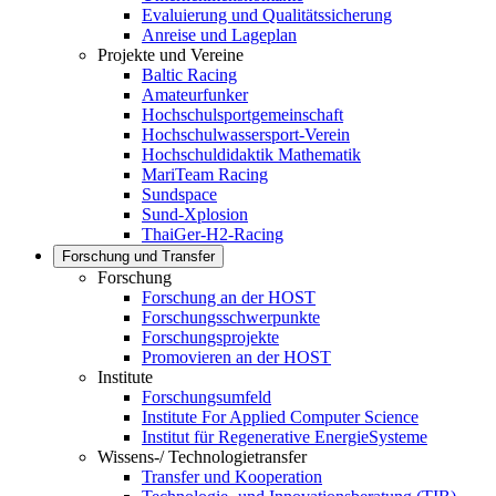
Evaluierung und Qualitätssicherung
Anreise und Lageplan
Projekte und Vereine
Baltic Racing
Amateurfunker
Hochschulsportgemeinschaft
Hochschulwassersport-Verein
Hochschuldidaktik Mathematik
MariTeam Racing
Sundspace
Sund-Xplosion
ThaiGer-H2-Racing
Forschung und Transfer
Forschung
Forschung an der HOST
Forschungsschwerpunkte
Forschungsprojekte
Promovieren an der HOST
Institute
Forschungsumfeld
Institute For Applied Computer Science
Institut für Regenerative EnergieSysteme
Wissens-/ Technologietransfer
Transfer und Kooperation