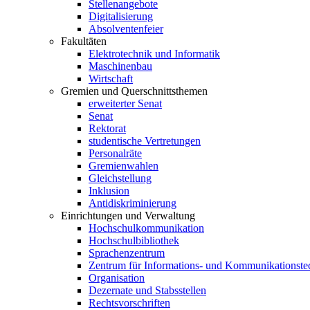
Stellenangebote
Digitalisierung
Absolventenfeier
Fakultäten
Elektrotechnik und Informatik
Maschinenbau
Wirtschaft
Gremien und Querschnittsthemen
erweiterter Senat
Senat
Rektorat
studentische Vertretungen
Personalräte
Gremienwahlen
Gleichstellung
Inklusion
Antidiskriminierung
Einrichtungen und Verwaltung
Hochschulkommunikation
Hochschulbibliothek
Sprachenzentrum
Zentrum für Informations- und Kommunikationste
Organisation
Dezernate und Stabsstellen
Rechtsvorschriften