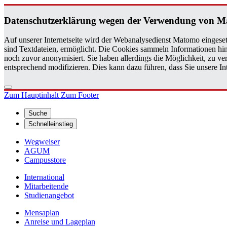
Da­ten­schutz­er­klä­rung wegen der Ver­wen­dung von M
Auf unserer Internetseite wird der Webanalysedienst Matomo eingeset
sind Textdateien, ermöglicht. Die Cookies sammeln Informationen hin
noch zuvor anonymisiert. Sie haben allerdings die Möglichkeit, zu 
entsprechend modifizieren. Dies kann dazu führen, dass Sie unsere 
Zum Hauptinhalt
Zum Footer
Suche
Schnelleinstieg
Wegweiser
AGUM
Campusstore
International
Mitarbeitende
Studienangebot
Mensaplan
Anreise und Lageplan