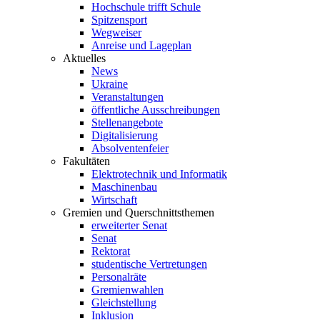
Hochschule trifft Schule
Spitzensport
Wegweiser
Anreise und Lageplan
Aktuelles
News
Ukraine
Veranstaltungen
öffentliche Ausschreibungen
Stellenangebote
Digitalisierung
Absolventenfeier
Fakultäten
Elektrotechnik und Informatik
Maschinenbau
Wirtschaft
Gremien und Querschnittsthemen
erweiterter Senat
Senat
Rektorat
studentische Vertretungen
Personalräte
Gremienwahlen
Gleichstellung
Inklusion