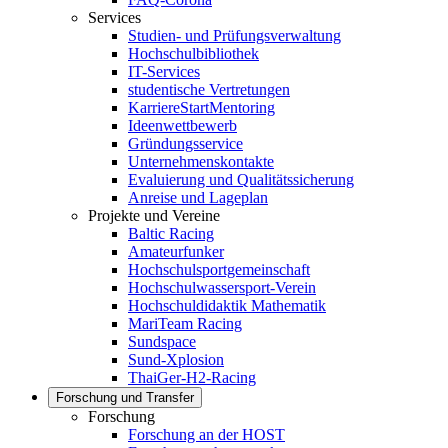
Services
Studien- und Prüfungsverwaltung
Hochschulbibliothek
IT-Services
studentische Vertretungen
KarriereStartMentoring
Ideenwettbewerb
Gründungsservice
Unternehmenskontakte
Evaluierung und Qualitätssicherung
Anreise und Lageplan
Projekte und Vereine
Baltic Racing
Amateurfunker
Hochschulsportgemeinschaft
Hochschulwassersport-Verein
Hochschuldidaktik Mathematik
MariTeam Racing
Sundspace
Sund-Xplosion
ThaiGer-H2-Racing
Forschung und Transfer
Forschung
Forschung an der HOST