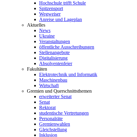
Hochschule trifft Schule
Spitzensport
Wegweiser
Anreise und Lageplan
Aktuelles
News
Ukraine
Veranstaltungen
öffentliche Ausschreibungen
Stellenangebote
Digitalisierung
Absolventenfeier
Fakultäten
Elektrotechnik und Informatik
Maschinenbau
Wirtschaft
Gremien und Querschnittsthemen
erweiterter Senat
Senat
Rektorat
studentische Vertretungen
Personalräte
Gremienwahlen
Gleichstellung
Inklusion