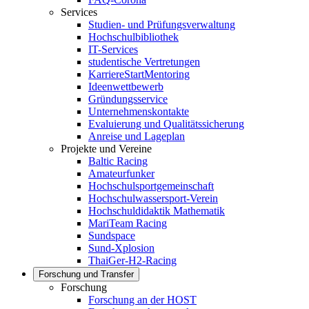
Services
Studien- und Prüfungsverwaltung
Hochschulbibliothek
IT-Services
studentische Vertretungen
KarriereStartMentoring
Ideenwettbewerb
Gründungsservice
Unternehmenskontakte
Evaluierung und Qualitätssicherung
Anreise und Lageplan
Projekte und Vereine
Baltic Racing
Amateurfunker
Hochschulsportgemeinschaft
Hochschulwassersport-Verein
Hochschuldidaktik Mathematik
MariTeam Racing
Sundspace
Sund-Xplosion
ThaiGer-H2-Racing
Forschung und Transfer
Forschung
Forschung an der HOST