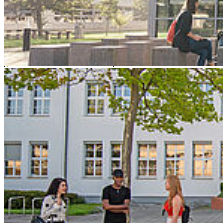
13:00 bis 16:00 Uhr
Wie gelingt Lehre, die Studierende nicht nur informiert, sondern
aktiviert, motiviert und in ihrer Selbstwirksamkeit stärkt? Bildung
für nachhaltige Entwicklung (BNE) bietet dafür wirkungsvolle
didaktische Ansätze: Sie verbindet fachliche Inhalte mit realen
gesellschaftlichen Herausforderungen und eröffnet Studierenden die
Möglichkeit, sich als handlungsfähig und gestaltend zu erleben.
Im Workshop erhalten Sie zunächst eine kurze wissenschaftlich-
theoretische Einführung zu zentralen Prinzipien und Potenzialen von
BNE. Anschließend arbeiten wir interaktiv daran, wie sich diese
Ansätze in Ihre eigenen Lehrveranstaltungen übertragen lassen.
Entwickeln Sie erste Ideen für Ihre Praxis und erfahren Sie, wie
Lernsettings gestaltet werden können, in denen Studierende nicht
nur Wissen erwerben, sondern sich als aktive Mitgestaltende
gesellschaftlicher Transformation erleben.
Der Workshop findet im Rahmen des Projekts „Zukunftsforum
klimafreundliche Hochschulen“ statt und wird von Lee Heinlein und
Andra Krogmann vom netzwerk n e.V. geleitet. Das Team bringt
langjährige Erfahrung in der Verankerung von Bildung für
nachhaltige Entwicklung (BNE) in der Hochschullandschaft mit.
Die im Workshop vermittelten Impulse basieren auf umfangreichen
Praxiserfahrungen von netzwerk n, einem bundesweit aktiven,