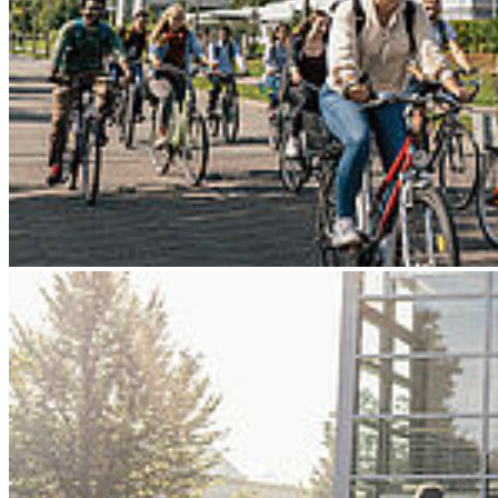
Go to slide 4
Go to slide 5
Go to slide 6
Go to slide 7
Go to slide 8
Go to slide 9
Zurück
Workshop „Lehre mit Wirkung: BNE in
der Praxis“
00
Donnerstag, 09. Juli 2026 - 13
Uhr
Haus 21 | Raum 203 || Rektorat