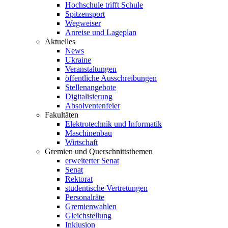
Hochschule trifft Schule
Spitzensport
Wegweiser
Anreise und Lageplan
Aktuelles
News
Ukraine
Veranstaltungen
öffentliche Ausschreibungen
Stellenangebote
Digitalisierung
Absolventenfeier
Fakultäten
Elektrotechnik und Informatik
Maschinenbau
Wirtschaft
Gremien und Querschnittsthemen
erweiterter Senat
Senat
Rektorat
studentische Vertretungen
Personalräte
Gremienwahlen
Gleichstellung
Inklusion