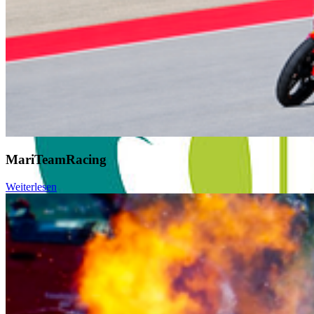
MariTeamRacing
Weiterlesen