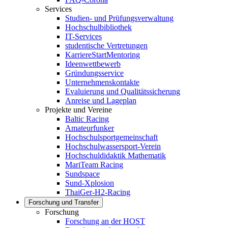
Services
Studien- und Prüfungsverwaltung
Hochschulbibliothek
IT-Services
studentische Vertretungen
KarriereStartMentoring
Ideenwettbewerb
Gründungsservice
Unternehmenskontakte
Evaluierung und Qualitätssicherung
Anreise und Lageplan
Projekte und Vereine
Baltic Racing
Amateurfunker
Hochschulsportgemeinschaft
Hochschulwassersport-Verein
Hochschuldidaktik Mathematik
MariTeam Racing
Sundspace
Sund-Xplosion
ThaiGer-H2-Racing
Forschung und Transfer
Forschung
Forschung an der HOST