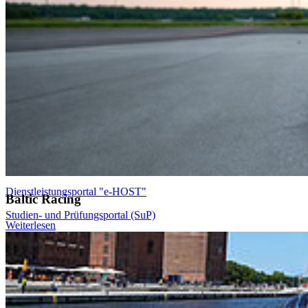
Allgemeine Studienberatung
Fakultät für Elektrotechnik und Informatik
Fakultät für Maschinenbau
Fakultät für Wirtschaft
Hochschulkommunikation
Login
Dienstleistungsportal "e-HOST"
Baltic Racing
Studien- und Prüfungsportal (SuP)
Weiterlesen
B-ite
Webmailer
Moodle