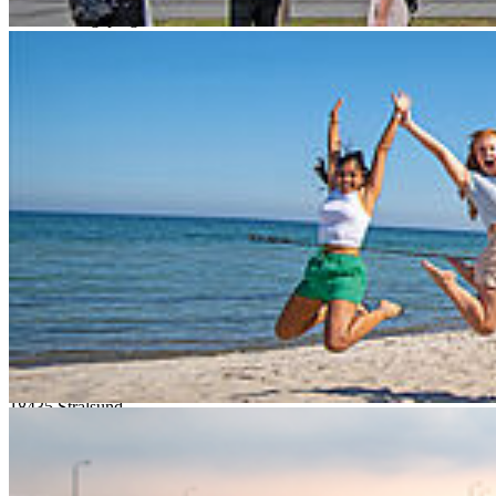
studentisch geprägten Verein, der zahlreiche Hochschulen,
Initiativen und Green Offices in nachhaltigen
Transformationsprozessen unterstützt hat und für sein Engagement
mit dem Nationalen BNE-Preis ausgezeichnet wurde.
Anmeldung:
Bitte melden Sie sich per E-Mail unter
nachhaltigkeit@hochschule-
stralsund.de
an.
Zurück
Termin speichern
Alle Veranstaltungen
Kon­takt
Hochschule Stralsund
Zur Schwedenschanze 15
18435 Stralsund
Telefonzentrale: +49 3831 455
Zentrale Fax-Nummer: +49 3831 456 680