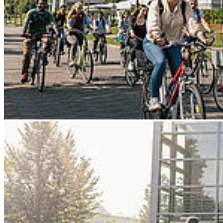
Go to slide 4
Go to slide 5
Go to slide 6
Go to slide 7
Go to slide 8
Go to slide 9
Zurück
Ostsee ConnecT 2026: Wissenschaft.
Wirtschaft. Gesellschaft: Hochschulen
gestalten Wandel durch Innovation und
Zusammenarbeit
00