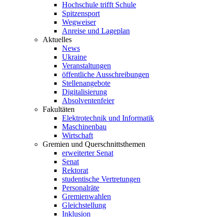
Hochschule trifft Schule
Spitzensport
Wegweiser
Anreise und Lageplan
Aktuelles
News
Ukraine
Veranstaltungen
öffentliche Ausschreibungen
Stellenangebote
Digitalisierung
Absolventenfeier
Fakultäten
Elektrotechnik und Informatik
Maschinenbau
Wirtschaft
Gremien und Querschnittsthemen
erweiterter Senat
Senat
Rektorat
studentische Vertretungen
Personalräte
Gremienwahlen
Gleichstellung
Inklusion