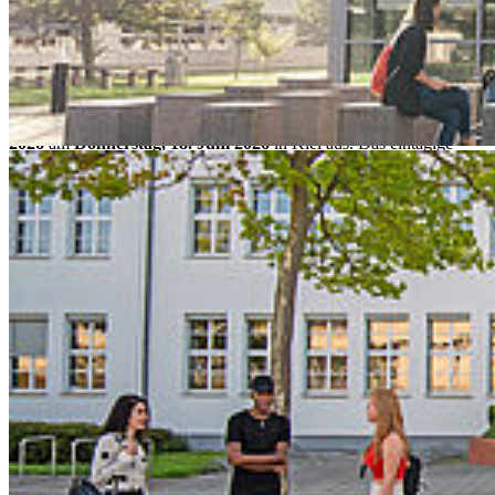
Donnerstag, 18. Juni 2026 - 09
Uhr
HAW Kiel || Rektorat
Die Europa-Universität Flensburg (EUF), die Hochschule für
Angewandte Wissenschaften Kiel (HAW Kiel) und die Hochschule
Stralsund richten die erste
Netzwerkkonferenz Ostsee ConnecT
2026
am
Donnerstag, 18. Juni 2026
in Kiel aus. Das eintägige
Treffen richtet sich zunächst an alle deutschsprachigen Hochschulen
in Schleswig-Holstein und Mecklenburg-Vorpommern, die an der
Ostsee liegen und die stärker miteinander sowie mit ausländischen
Hochschulen im Ostseeraum kooperieren möchten. In den
Folgejahren können dann auch ausgewählte Vertreter*innen aus
anderen Anrainerstaaten der Ostsee eingeladen werden.
Zurück
Termin speichern
Alle Veranstaltungen
Kon­takt
Hochschule Stralsund
Zur Schwedenschanze 15