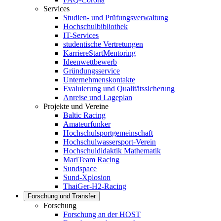
Services
Studien- und Prüfungsverwaltung
Hochschulbibliothek
IT-Services
studentische Vertretungen
KarriereStartMentoring
Ideenwettbewerb
Gründungsservice
Unternehmenskontakte
Evaluierung und Qualitätssicherung
Anreise und Lageplan
Projekte und Vereine
Baltic Racing
Amateurfunker
Hochschulsportgemeinschaft
Hochschulwassersport-Verein
Hochschuldidaktik Mathematik
MariTeam Racing
Sundspace
Sund-Xplosion
ThaiGer-H2-Racing
Forschung und Transfer
Forschung
Forschung an der HOST