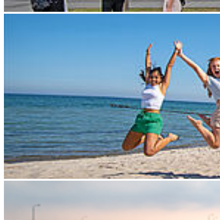
18435 Stralsund
Telefonzentrale: +49 3831 455
Zentrale Fax-Nummer: +49 3831 456 680
Allgemeine Studienberatung
Fakultät für Elektrotechnik und Informatik
Fakultät für Maschinenbau
Fakultät für Wirtschaft
Hochschulkommunikation
Login
Dienstleistungsportal "e-HOST"
Studien- und Prüfungsportal (SuP)
B-ite