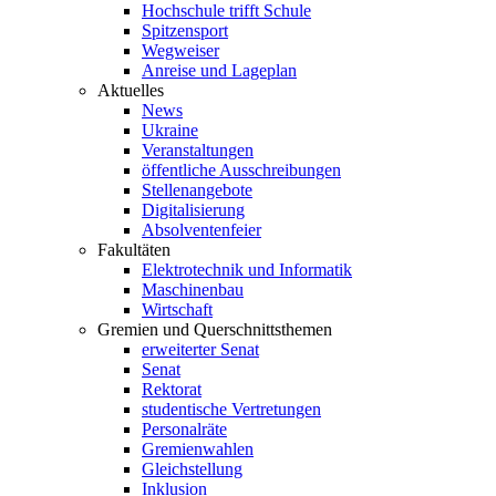
Hochschule trifft Schule
Spitzensport
Wegweiser
Anreise und Lageplan
Aktuelles
News
Ukraine
Veranstaltungen
öffentliche Ausschreibungen
Stellenangebote
Digitalisierung
Absolventenfeier
Fakultäten
Elektrotechnik und Informatik
Maschinenbau
Wirtschaft
Gremien und Querschnittsthemen
erweiterter Senat
Senat
Rektorat
studentische Vertretungen
Personalräte
Gremienwahlen
Gleichstellung
Inklusion