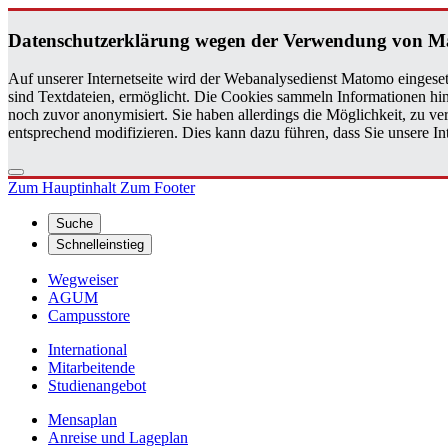
Da­ten­schutz­er­klä­rung wegen der Ver­wen­dung von M
Auf unserer Internetseite wird der Webanalysedienst Matomo eingeset
sind Textdateien, ermöglicht. Die Cookies sammeln Informationen hin
noch zuvor anonymisiert. Sie haben allerdings die Möglichkeit, zu 
entsprechend modifizieren. Dies kann dazu führen, dass Sie unsere 
Zum Hauptinhalt
Zum Footer
Suche
Schnelleinstieg
Wegweiser
AGUM
Campusstore
International
Mitarbeitende
Studienangebot
Mensaplan
Anreise und Lageplan