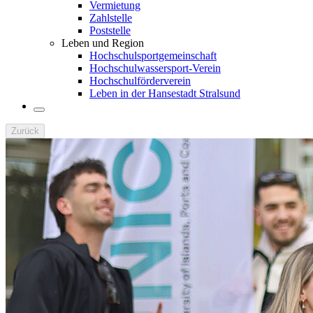
Vermietung
Zahlstelle
Poststelle
Leben und Region
Hochschulsportgemeinschaft
Hochschulwassersport-Verein
Hochschulförderverein
Leben in der Hansestadt Stralsund
Zurück