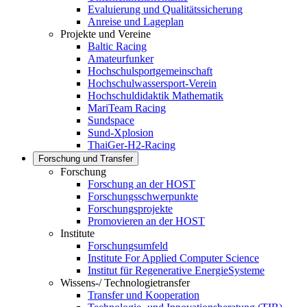
Evaluierung und Qualitätssicherung
Anreise und Lageplan
Projekte und Vereine
Baltic Racing
Amateurfunker
Hochschulsportgemeinschaft
Hochschulwassersport-Verein
Hochschuldidaktik Mathematik
MariTeam Racing
Sundspace
Sund-Xplosion
ThaiGer-H2-Racing
Forschung und Transfer
Forschung
Forschung an der HOST
Forschungsschwerpunkte
Forschungsprojekte
Promovieren an der HOST
Institute
Forschungsumfeld
Institute For Applied Computer Science
Institut für Regenerative EnergieSysteme
Wissens-/ Technologietransfer
Transfer und Kooperation