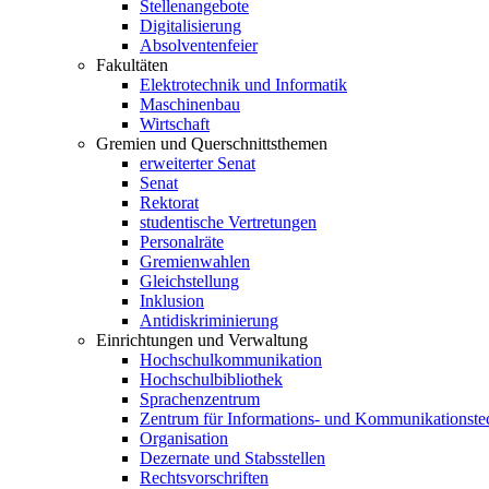
Stellenangebote
Digitalisierung
Absolventenfeier
Fakultäten
Elektrotechnik und Informatik
Maschinenbau
Wirtschaft
Gremien und Querschnittsthemen
erweiterter Senat
Senat
Rektorat
studentische Vertretungen
Personalräte
Gremienwahlen
Gleichstellung
Inklusion
Antidiskriminierung
Einrichtungen und Verwaltung
Hochschulkommunikation
Hochschulbibliothek
Sprachenzentrum
Zentrum für Informations- und Kommunikationste
Organisation
Dezernate und Stabsstellen
Rechtsvorschriften