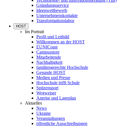
Technologie- und Innovationsberatung (TIB)
Gründungsservice
Ideenwettbewerb
Unternehmenskontakte
Transformationslabor
HOST
Im Portrait
Profil und Leitbild
Willkommen an der HOST
EUNICoast
Campusstore
Mitarbeitende
Nachhaltigkeit
familiengerechte Hochschule
Gesunde HOST
Medien und Presse
Hochschule trifft Schule
Spitzensport
Wegweiser
Anreise und Lageplan
Aktuelles
News
Ukraine
Veranstaltungen
öffentliche Ausschreibungen