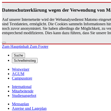
Da­ten­schutz­er­klä­rung wegen der Ver­wen­dung von M
Auf unserer Internetseite wird der Webanalysedienst Matomo eingeset
sind Textdateien, ermöglicht. Die Cookies sammeln Informationen hin
noch zuvor anonymisiert. Sie haben allerdings die Möglichkeit, zu 
entsprechend modifizieren. Dies kann dazu führen, dass Sie unsere 
Zum Hauptinhalt
Zum Footer
Suche
Schnelleinstieg
Wegweiser
AGUM
Campusstore
International
Mitarbeitende
Studienangebot
Mensaplan
Anreise und Lageplan