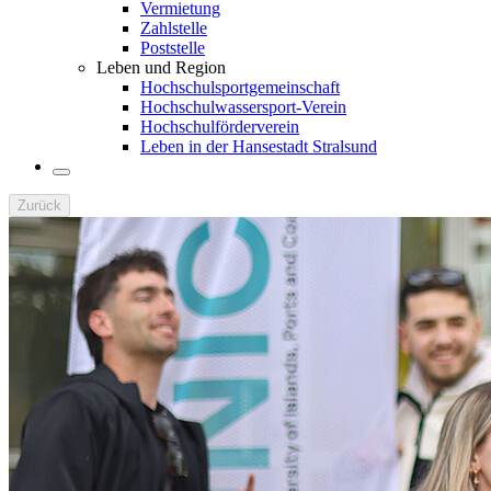
Vermietung
Zahlstelle
Poststelle
Leben und Region
Hochschulsportgemeinschaft
Hochschulwassersport-Verein
Hochschulförderverein
Leben in der Hansestadt Stralsund
Zurück