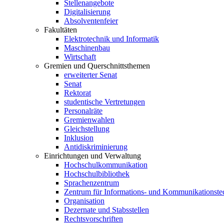
Stellenangebote
Digitalisierung
Absolventenfeier
Fakultäten
Elektrotechnik und Informatik
Maschinenbau
Wirtschaft
Gremien und Querschnittsthemen
erweiterter Senat
Senat
Rektorat
studentische Vertretungen
Personalräte
Gremienwahlen
Gleichstellung
Inklusion
Antidiskriminierung
Einrichtungen und Verwaltung
Hochschulkommunikation
Hochschulbibliothek
Sprachenzentrum
Zentrum für Informations- und Kommunikationste
Organisation
Dezernate und Stabsstellen
Rechtsvorschriften