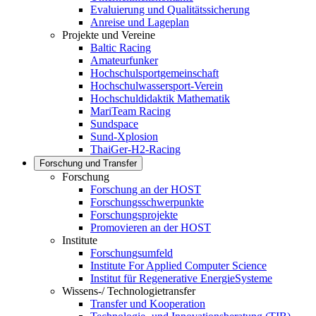
Evaluierung und Qualitätssicherung
Anreise und Lageplan
Projekte und Vereine
Baltic Racing
Amateurfunker
Hochschulsportgemeinschaft
Hochschulwassersport-Verein
Hochschuldidaktik Mathematik
MariTeam Racing
Sundspace
Sund-Xplosion
ThaiGer-H2-Racing
Forschung und Transfer
Forschung
Forschung an der HOST
Forschungsschwerpunkte
Forschungsprojekte
Promovieren an der HOST
Institute
Forschungsumfeld
Institute For Applied Computer Science
Institut für Regenerative EnergieSysteme
Wissens-/ Technologietransfer
Transfer und Kooperation