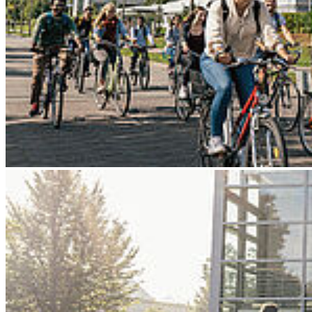
Go to slide 4
Go to slide 5
Go to slide 6
Go to slide 7
Go to slide 8
Go to slide 9
Zurück
Festakt zum Beginn des Studienjahres
2023/24
00
Dienstag, 19. September 2023 - 14
Uhr
St. Marienkirche Stralsund || Hochschulkommunikation