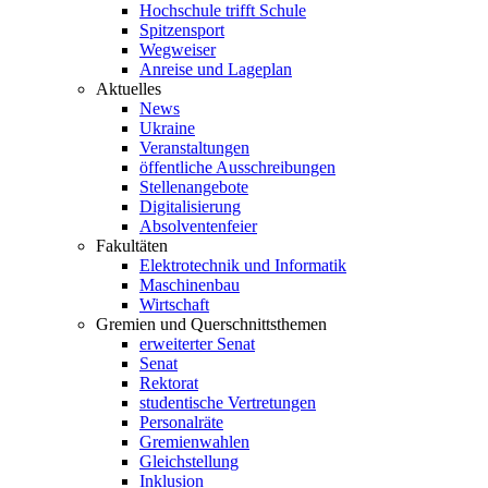
Hochschule trifft Schule
Spitzensport
Wegweiser
Anreise und Lageplan
Aktuelles
News
Ukraine
Veranstaltungen
öffentliche Ausschreibungen
Stellenangebote
Digitalisierung
Absolventenfeier
Fakultäten
Elektrotechnik und Informatik
Maschinenbau
Wirtschaft
Gremien und Querschnittsthemen
erweiterter Senat
Senat
Rektorat
studentische Vertretungen
Personalräte
Gremienwahlen
Gleichstellung
Inklusion