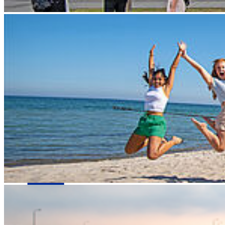
Fakultät für Wirtschaft
Hochschulkommunikation
Login
Dienstleistungsportal "e-HOST"
Studien- und Prüfungsportal (SuP)
B-ite
Webmailer
Moodle
Zeiterfassung