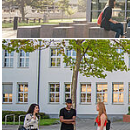
Nähere Informationen finden Sie
hier.
Zurück
Termin speichern
Alle Veranstaltungen
Kon­takt
Hochschule Stralsund
Zur Schwedenschanze 15
18435 Stralsund
Telefonzentrale: +49 3831 455
Zentrale Fax-Nummer: +49 3831 456 680
Allgemeine Studienberatung
Fakultät für Elektrotechnik und Informatik
Fakultät für Maschinenbau