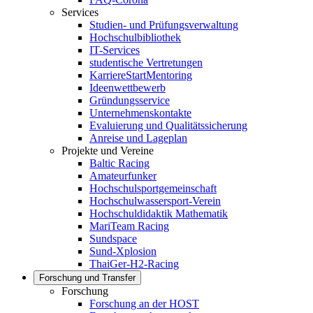
Services
Studien- und Prüfungsverwaltung
Hochschulbibliothek
IT-Services
studentische Vertretungen
KarriereStartMentoring
Ideenwettbewerb
Gründungsservice
Unternehmenskontakte
Evaluierung und Qualitätssicherung
Anreise und Lageplan
Projekte und Vereine
Baltic Racing
Amateurfunker
Hochschulsportgemeinschaft
Hochschulwassersport-Verein
Hochschuldidaktik Mathematik
MariTeam Racing
Sundspace
Sund-Xplosion
ThaiGer-H2-Racing
Forschung und Transfer
Forschung
Forschung an der HOST