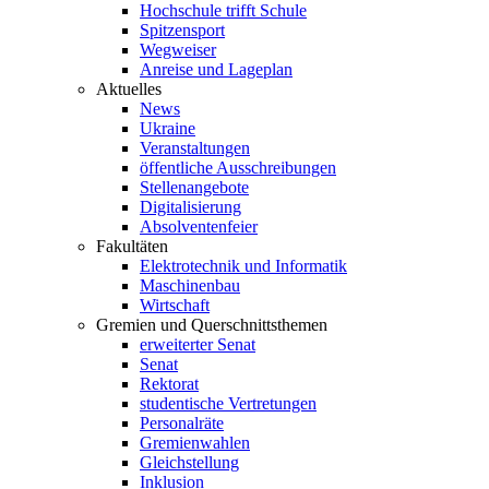
Hochschule trifft Schule
Spitzensport
Wegweiser
Anreise und Lageplan
Aktuelles
News
Ukraine
Veranstaltungen
öffentliche Ausschreibungen
Stellenangebote
Digitalisierung
Absolventenfeier
Fakultäten
Elektrotechnik und Informatik
Maschinenbau
Wirtschaft
Gremien und Querschnittsthemen
erweiterter Senat
Senat
Rektorat
studentische Vertretungen
Personalräte
Gremienwahlen
Gleichstellung
Inklusion