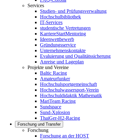
Services
Studien- und Prüfungsverwaltung
Hochschulbibliothek
IT-Services
studentische Vertretungen
KarriereStartMentoring
Ideenwettbewerb
Gründungsservice
Unternehmenskontakte
Evaluierung und Qualitätssicherung
Anreise und Lageplan
Projekte und Vereine
Baltic Racing
Amateurfunker
Hochschulsportgemeinschaft
Hochschulwassersport-Verein
Hochschuldidaktik Mathematik
MariTeam Racing
Sundspace
Sund-Xplosion
ThaiGer-H2-Racing
Forschung und Transfer
Forschung
Forschung an der HOST