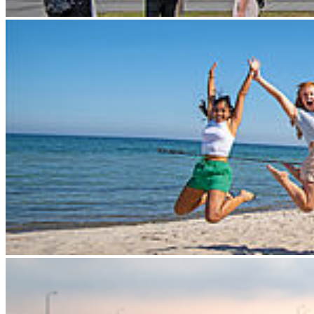
Kon­takt
Hochschule Stralsund
Zur Schwedenschanze 15
18435 Stralsund
Telefonzentrale: +49 3831 455
Zentrale Fax-Nummer: +49 3831 456 680
Allgemeine Studienberatung
Fakultät für Elektrotechnik und Informatik
Fakultät für Maschinenbau
Fakultät für Wirtschaft
Hochschulkommunikation