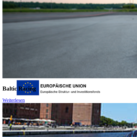
Login
Dienstleistungsportal "e-HOST"
Studien- und Prüfungsportal (SuP)
B-ite
Webmailer
Moodle
Zeiterfassung
Baltic Racing
Weiterlesen