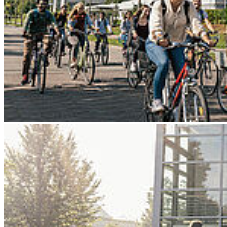
Go to slide 4
Go to slide 5
Go to slide 6
Go to slide 7
Go to slide 8
Go to slide 9
Zurück
Festakt zum Beginn des neuen
Studienjahres 2026/27 mit
Immatrikulation der neuen Studierenden
00
Dienstag, 15. September 2026 - 14
Uhr