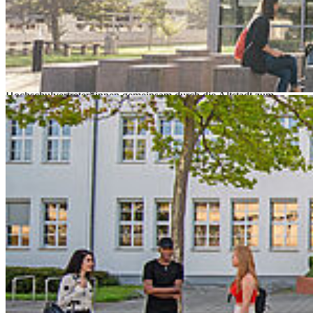
Kulturkirche St. Jakobi Stralsund || Hochschulkommunikation
Der Festakt zum Beginn des Studienjahres 2026/2027 findet am
Dienstag, 15.09.2026 für alle neuen Studierenden in der
Kulturkirche St. Jakobi um 14:00 Uhr statt.
Vor dem Festakt ziehen die Erstsemester und
Hochschulvertreter*innen gemeinsam durch die Altstadt zum
Vorplatz der Kirche St. Jakobi, um den Stralsunder*innen den
Semesterstart anzukündigen.
Beim Festakt wird stellvertretend je ein Studierender pro
Studiengang feierlich von den Dekan*innen der Fakultäten
immatrikuliert. Traditionell werden zudem an die nach
Notendurchschnitt besten Bachelor-Studierenden des fünften
Semesters Preise vergeben – von der Industrie- und Handelskammer
zu Rostock, dem Förderverein der Hochschule Stralsund und der
Ingenieurkammer MV. Auch der Ehrenamtspreis wird übergeben.
Nach Abschluss der Festveranstaltung findet ein Begegnungsmarkt
vor der Kulturkirche statt.
Zurück
Termin speichern
Alle Veranstaltungen