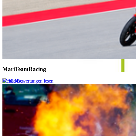
MariTeamRacing
Weiterlesen