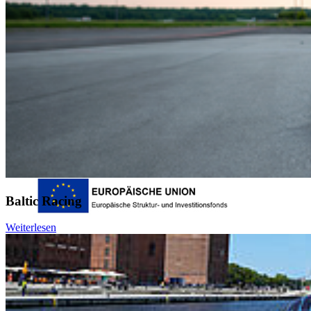
Login
Dienstleistungsportal "e-HOST"
Studien- und Prüfungsportal (SuP)
B-ite
Webmailer
Moodle
Zeiterfassung
Baltic Racing
Weiterlesen