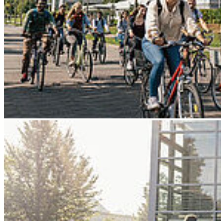
Go to slide 4
Go to slide 5
Go to slide 6
Go to slide 7
Go to slide 8
Go to slide 9
Zurück
18. Stralsunder Unternehmens-,
Praktikanten- u. Absolventenbörse an der
HOST
00
Mittwoch, 07. Mai 2025 - 00
Uhr