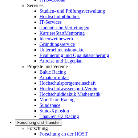
Services
Studien- und Prüfungsverwaltung
Hochschulbibliothek
IT-Services
studentische Vertretungen
KarriereStartMentoring
Ideenwettbewerb
Gründungsservice
Unternehmenskontakte
Evaluierung und Qualitätssicherung
Anreise und Lageplan
Projekte und Vereine
Baltic Racing
Amateurfunker
Hochschulsportgemeinschaft
Hochschulwassersport-Verein
Hochschuldidaktik Mathematik
MariTeam Racing
Sundspace
Sund-Xplosion
ThaiGer-H2-Racing
Forschung und Transfer
Forschung
Forschung an der HOST