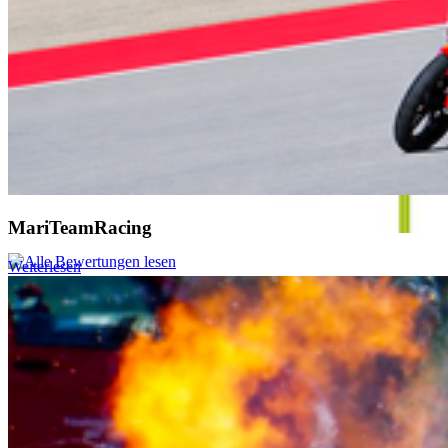
MariTeamRacing
Weiterlesen