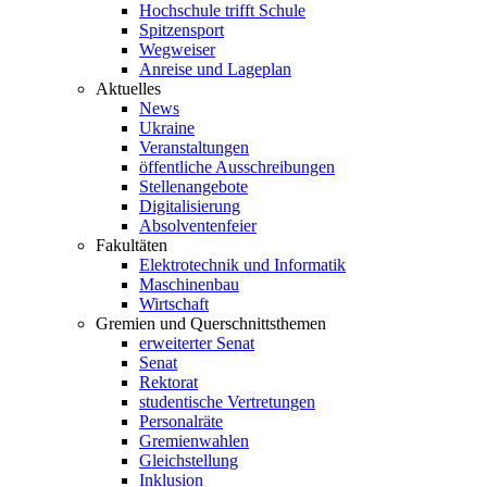
Hochschule trifft Schule
Spitzensport
Wegweiser
Anreise und Lageplan
Aktuelles
News
Ukraine
Veranstaltungen
öffentliche Ausschreibungen
Stellenangebote
Digitalisierung
Absolventenfeier
Fakultäten
Elektrotechnik und Informatik
Maschinenbau
Wirtschaft
Gremien und Querschnittsthemen
erweiterter Senat
Senat
Rektorat
studentische Vertretungen
Personalräte
Gremienwahlen
Gleichstellung
Inklusion