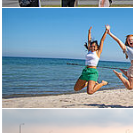
Kon­takt
Hochschule Stralsund
Zur Schwedenschanze 15
18435 Stralsund
Telefonzentrale: +49 3831 455
Zentrale Fax-Nummer: +49 3831 456 680
Allgemeine Studienberatung
Fakultät für Elektrotechnik und Informatik
Fakultät für Maschinenbau
Fakultät für Wirtschaft
Hochschulkommunikation