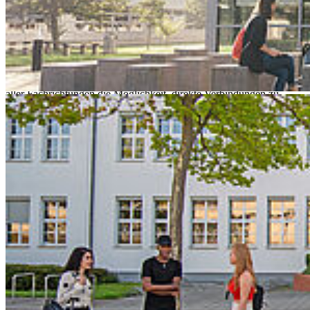
Campus || Transfer und Kooperation
13:00 - 17:00 Uhr
Am 7. Mai 2025 findet die Stralsunder
Unternehmens-, Praktikanten- und Absolventenbörse (SUPA) auf
dem Hochschulgelände statt. Die Messe bietet rund 100 Ausstellern
aller Fachrichtungen die Möglichkeit, direkte Verbindungen zu
Studierenden und anderen qualifizierten Fachkräften herzustellen.
Dabei bieten wir die Gelegenheit sich über interessante Themen und
Studienangebote auszutauschen sowie Praktika-, Stellenangebote
und Werkstudententätigkeiten zu vermitteln. Darüber hinaus gibt es
eine IT- und Startup-Lounge und abschließend wird ab 17 Uhr auf
dem Mensavorplatz gegrillt.
Ihr wollt euch diese Gelegenheit nicht entgehen lassen? Dann schaut
am 7. Mai von 13 bis 17 Uhr in Haus 21, 19 und 4 vorbei!
Nähere Informationen finden Sie
hier.
Zurück
Termin speichern
Alle Veranstaltungen