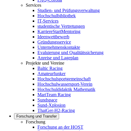
Services
Studien- und Prüfungsverwaltung
Hochschulbibliothek
IT-Services
studentische Vertretungen
KarriereStartMentoring
Ideenwettbewerb
Gründungsservice
Unternehmenskontakte
Evaluierung und Qualitätssicherung
Anreise und Lageplan
Projekte und Vereine
Baltic Racing
Amateurfunker
Hochschulsportgemeinschaft
Hochschulwassersport-Verein
Hochschuldidaktik Mathematik
MariTeam Racing
Sundspace
Sund-Xplosion
ThaiGer-H2-Racing
Forschung und Transfer
Forschung
Forschung an der HOST