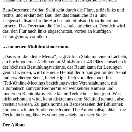
Bau-Dezernent Adrian Stahl geht durch die Flure, grüßt links und
rechts, und erklärt den Bau, den das Staatliche Bau- und
Liegenschaftsamt für die Hochschule Stralsund koordiniert und
umsetzt. Das Dezernat, die Hochschule, arbeitet zu. Deutlich wird
das, den Flur nach links abgeschritten, vorbei an künftigen
Leitungsbüro, vor allem
… im neuen Multifunktionsraum.
„Das wird die kleine Mensa“, sagt Adrian Stahl mit einem Lächeln,
ein hochmoderner Audimax im Mini-Format. 48 Plätze entstehen in
der höchsten Bestuhlungsvariante, der Raum kann für Lesungen
genutzt werden, wird die neue Heimat der Sitzungen für den Senat
und erweiterten Senat, bietet High Tech vor allem auch für
(Teil-)Online-Meetings beziehungsweise Veranstaltungen, mit
automatisch zum/zur Redner*in schwenkender Kamera und
modernen Richtmikros. Eine kleine Teeküche ist integriert. Was
nicht gebraucht wird, kann diskret aus dem Sichtfeld geraten, also
verstaut werden. Zu ganz normalen Betriebszeiten der Bibliothek
können auch hier Studierende lernen. Die Aufenthaltsqualität – die
Deckenheizung lässt es vermuten – steht an erster Stelle.
Der Altbau