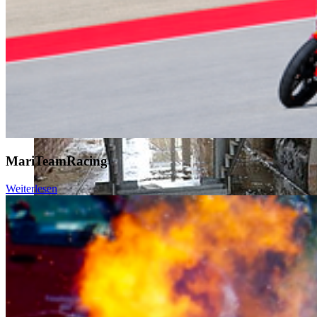
MariTeamRacing
Weiterlesen