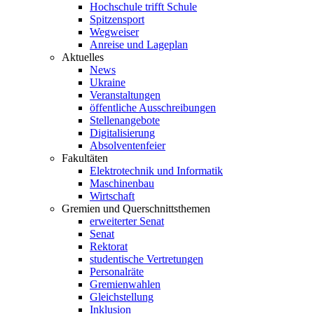
Hochschule trifft Schule
Spitzensport
Wegweiser
Anreise und Lageplan
Aktuelles
News
Ukraine
Veranstaltungen
öffentliche Ausschreibungen
Stellenangebote
Digitalisierung
Absolventenfeier
Fakultäten
Elektrotechnik und Informatik
Maschinenbau
Wirtschaft
Gremien und Querschnittsthemen
erweiterter Senat
Senat
Rektorat
studentische Vertretungen
Personalräte
Gremienwahlen
Gleichstellung
Inklusion