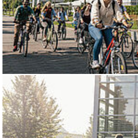
Go to slide 4
Go to slide 5
Go to slide 6
Go to slide 7
Go to slide 8
Go to slide 9
Zurück
Walkolutions, 24-h-Bereich und alte
Gemäuer im Glasverbinder
01.08.2025
Bau der Hochschul-Bibliothek nimmt rasant Gestalt an.
Fertigstellung des reinen Baus noch für dieses Jahr geplant,