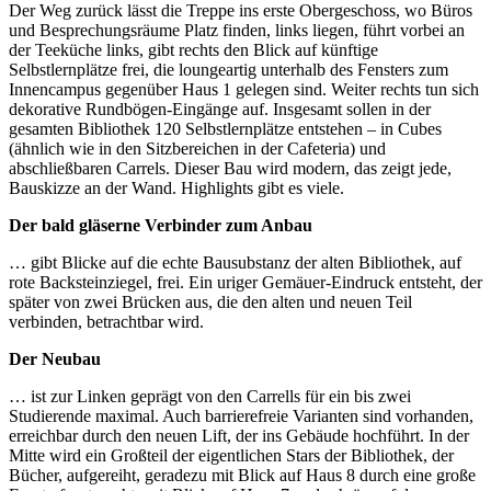
Der Weg zurück lässt die Treppe ins erste Obergeschoss, wo Büros
und Besprechungsräume Platz finden, links liegen, führt vorbei an
der Teeküche links, gibt rechts den Blick auf künftige
Selbstlernplätze frei, die loungeartig unterhalb des Fensters zum
Innencampus gegenüber Haus 1 gelegen sind. Weiter rechts tun sich
dekorative Rundbögen-Eingänge auf. Insgesamt sollen in der
gesamten Bibliothek 120 Selbstlernplätze entstehen – in Cubes
(ähnlich wie in den Sitzbereichen in der Cafeteria) und
abschließbaren Carrels. Dieser Bau wird modern, das zeigt jede,
Bauskizze an der Wand. Highlights gibt es viele.
Der bald gläserne Verbinder zum Anbau
… gibt Blicke auf die echte Bausubstanz der alten Bibliothek, auf
rote Backsteinziegel, frei. Ein uriger Gemäuer-Eindruck entsteht, der
später von zwei Brücken aus, die den alten und neuen Teil
verbinden, betrachtbar wird.
Der Neubau
… ist zur Linken geprägt von den Carrells für ein bis zwei
Studierende maximal. Auch barrierefreie Varianten sind vorhanden,
erreichbar durch den neuen Lift, der ins Gebäude hochführt. In der
Mitte wird ein Großteil der eigentlichen Stars der Bibliothek, der
Bücher, aufgereiht, geradezu mit Blick auf Haus 8 durch eine große