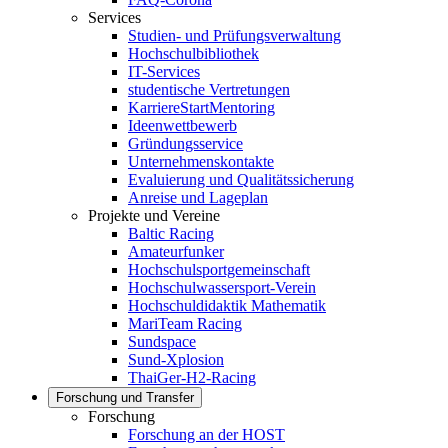
Services
Studien- und Prüfungsverwaltung
Hochschulbibliothek
IT-Services
studentische Vertretungen
KarriereStartMentoring
Ideenwettbewerb
Gründungsservice
Unternehmenskontakte
Evaluierung und Qualitätssicherung
Anreise und Lageplan
Projekte und Vereine
Baltic Racing
Amateurfunker
Hochschulsportgemeinschaft
Hochschulwassersport-Verein
Hochschuldidaktik Mathematik
MariTeam Racing
Sundspace
Sund-Xplosion
ThaiGer-H2-Racing
Forschung und Transfer
Forschung
Forschung an der HOST