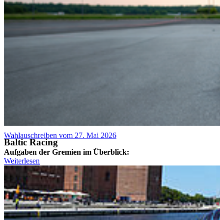
Verzeichnis können noch bis zum 20. Mai, 12 Uhr, eingereicht
werden.
Wer am Wahltag verhindert ist, hat die Möglichkeit zur Briefwahl.
Der entsprechende Antrag muss bis spätestens 18. Mai, 12Uhr,
schriftlich beim Wahlbüro eingegangen sein.
Studierende, die kandidieren möchten, können noch bis zum 9.
April, 12 Uhr, Wahlvorschläge einreichen. Diese müssen
formgerecht und fristgerecht im Wahlbüro abgegeben werden.
Alle weiteren Informationen zu den Wahlen sowie erforderliche
Formulare sind über die hochschulinternen Plattformen e-HOST
und Moodle abrufbar.
Wahlauschreiben vom 27. Mai 2026
Baltic Racing
Aufgaben der Gremien im Überblick:
Weiterlesen
Der erweiterte Senat
befasst sich mit grundlegenden
Angelegenheiten der Hochschule, etwa mit der Grundordnung, der
Wahl der Hochschulleitung oder Stellungnahmen zum
Hochschulentwicklungs- und Wirtschaftsplan. Er tagt regulär einmal
pro Semester.