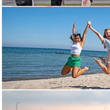
An der Hochschule Stralsund stehen die turnusmäßigen Wahlen der
studentischen Vertreter*innen in der akademischen und
studentischen Selbstverwaltung an. Die aktuelle Wahlperiode neigt
sich dem Ende zu, sodass gemäß Landeshochschulgesetz
Mecklenburg-Vorpommern und hochschulinterner Wahlordnung
Neuwahlen durchgeführt werden.
Am 27. Mai sind Studierende dazu aufgerufen, ihre Stimmen im
Wahllokal in Haus 5 (Erdgeschoss) zwischen 8 und 15Uhr
abzugeben. Direkt im Anschluss erfolgt dort die öffentliche
Auszählung der Stimmen.
Gewählt werden unter anderem die studentischen Mitglieder im
erweiterten Senat (10) und Senat (2), in den Fakultätsräten (je 2 pro
Fakultät) sowie das Studierendenparlament (StuPa) (11) und die
Fachschaftsräte (je 9 pro Fakultät).
Wahlberechtigt sind alle Studierenden, die im Wählerverzeichnis
eingetragen sind. Dieses liegt seit dem 25. März 2026 im Wahlbüro
aus und wird fortlaufend aktualisiert. Einsprüche gegen das