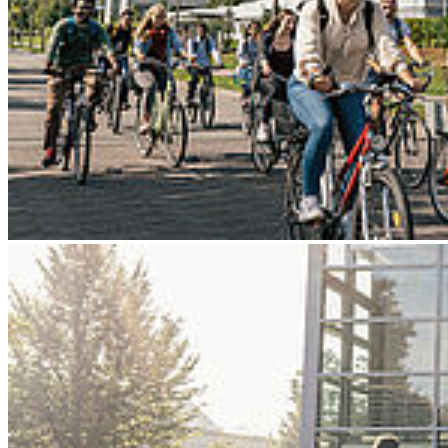
Go to slide 4
Go to slide 5
Go to slide 6
Go to slide 7
Go to slide 8
Go to slide 9
Zurück
Studierende wählen ihre Vertreter*innen
31.03.2026
Am 27. Mai finden die Wahlen für die studentischen Mitglieder im
erweiterten Senat und Senat, in den Fakultätsräten sowie für das
Studierendenparlament (StuPa) und die Fachschaftsräte statt