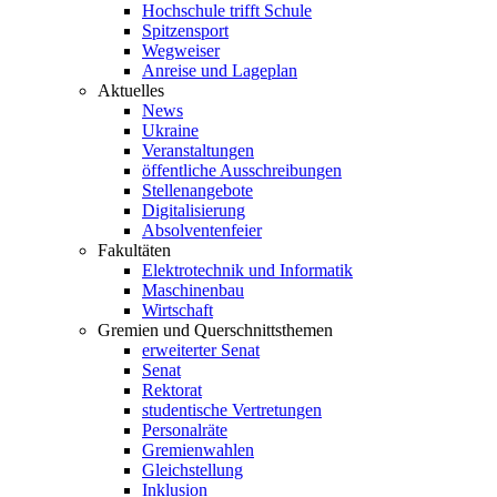
Hochschule trifft Schule
Spitzensport
Wegweiser
Anreise und Lageplan
Aktuelles
News
Ukraine
Veranstaltungen
öffentliche Ausschreibungen
Stellenangebote
Digitalisierung
Absolventenfeier
Fakultäten
Elektrotechnik und Informatik
Maschinenbau
Wirtschaft
Gremien und Querschnittsthemen
erweiterter Senat
Senat
Rektorat
studentische Vertretungen
Personalräte
Gremienwahlen
Gleichstellung
Inklusion