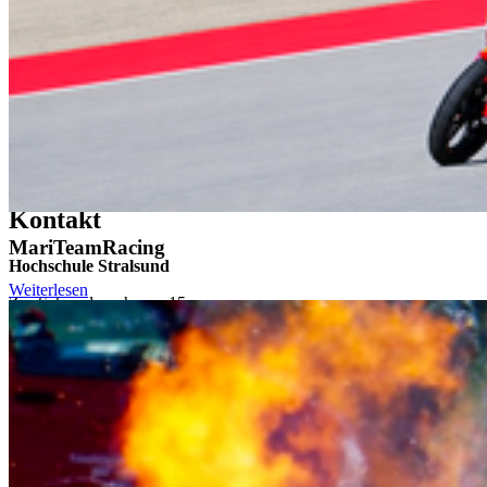
Beratung bei Problemen und die Mitwirkung an
Hochschulveranstaltungen. Ziel ist es, den Studienalltag
angenehmer und das Hochschulleben abwechslungsreicher zu
machen.
Zurück
Alle Neuigkeiten
Kon­takt
MariTeamRacing
Hochschule Stralsund
Weiterlesen
Zur Schwedenschanze 15
18435 Stralsund
Telefonzentrale: +49 3831 455
Zentrale Fax-Nummer: +49 3831 456 680
Allgemeine Studienberatung
Fakultät für Elektrotechnik und Informatik