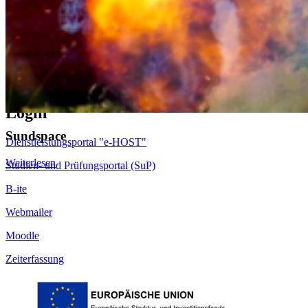
Fakultät für Maschinenbau
Fakultät für Wirtschaft
Hochschulkommunikation
Login
Sundspace
Dienstleistungsportal "e-HOST"
Weiterlesen
Studien- und Prüfungsportal (SuP)
B-ite
Webmailer
Moodle
Zeiterfassung