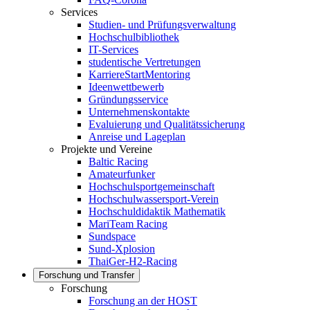
Services
Studien- und Prüfungsverwaltung
Hochschulbibliothek
IT-Services
studentische Vertretungen
KarriereStartMentoring
Ideenwettbewerb
Gründungsservice
Unternehmenskontakte
Evaluierung und Qualitätssicherung
Anreise und Lageplan
Projekte und Vereine
Baltic Racing
Amateurfunker
Hochschulsportgemeinschaft
Hochschulwassersport-Verein
Hochschuldidaktik Mathematik
MariTeam Racing
Sundspace
Sund-Xplosion
ThaiGer-H2-Racing
Forschung und Transfer
Forschung
Forschung an der HOST