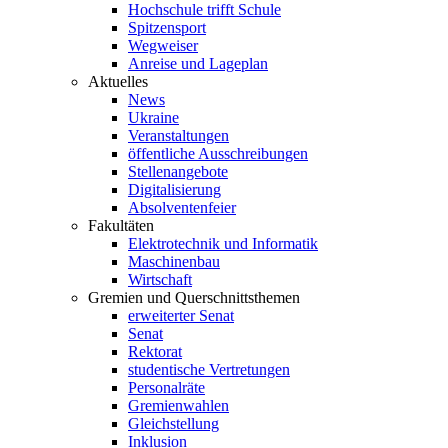
Hochschule trifft Schule
Spitzensport
Wegweiser
Anreise und Lageplan
Aktuelles
News
Ukraine
Veranstaltungen
öffentliche Ausschreibungen
Stellenangebote
Digitalisierung
Absolventenfeier
Fakultäten
Elektrotechnik und Informatik
Maschinenbau
Wirtschaft
Gremien und Querschnittsthemen
erweiterter Senat
Senat
Rektorat
studentische Vertretungen
Personalräte
Gremienwahlen
Gleichstellung
Inklusion