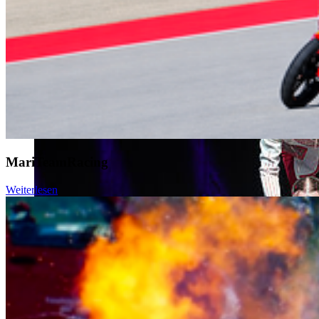
MariTeamRacing
Weiterlesen