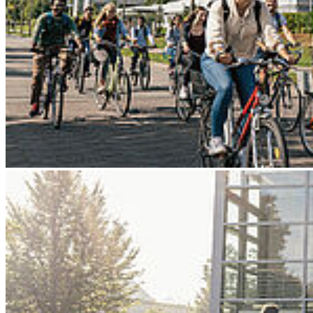
Go to slide 4
Go to slide 5
Go to slide 6
Go to slide 7
Go to slide 8
Go to slide 9
Zurück
Studentin der Wirtschaftsinformatik
tanzt sich zur WM
11.05.2026
Elina Doludarieva leitet ein Tanzensemble in Stralsund, nutzt ihre
Studienskills als wirtschaftliches KnowHow und braucht Sponsoren