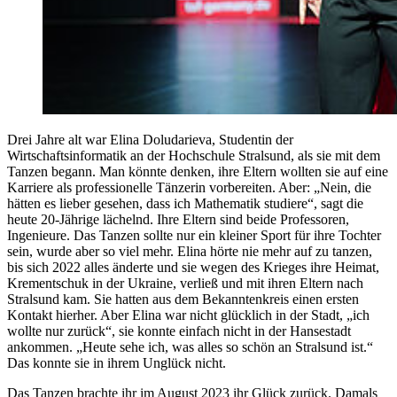
Drei Jahre alt war Elina Doludarieva, Studentin der
Wirtschaftsinformatik an der Hochschule Stralsund, als sie mit dem
Tanzen begann. Man könnte denken, ihre Eltern wollten sie auf eine
Karriere als professionelle Tänzerin vorbereiten. Aber: „Nein, die
hätten es lieber gesehen, dass ich Mathematik studiere“, sagt die
heute 20-Jährige lächelnd. Ihre Eltern sind beide Professoren,
Ingenieure. Das Tanzen sollte nur ein kleiner Sport für ihre Tochter
sein, wurde aber so viel mehr. Elina hörte nie mehr auf zu tanzen,
bis sich 2022 alles änderte und sie wegen des Krieges ihre Heimat,
Krementschuk in der Ukraine, verließ und mit ihren Eltern nach
Stralsund kam. Sie hatten aus dem Bekanntenkreis einen ersten
Kontakt hierher. Aber Elina war nicht glücklich in der Stadt, „ich
wollte nur zurück“, sie konnte einfach nicht in der Hansestadt
ankommen. „Heute sehe ich, was alles so schön an Stralsund ist.“
Das konnte sie in ihrem Unglück nicht.
Das Tanzen brachte ihr im August 2023 ihr Glück zurück. Damals