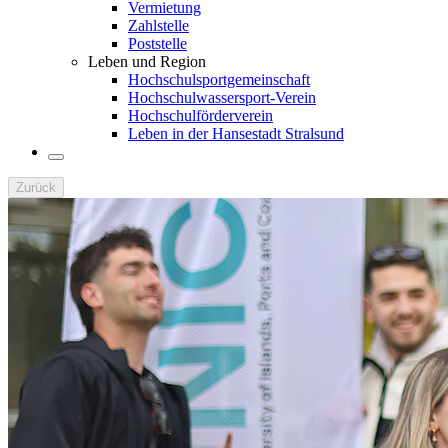
Vermietung
Zahlstelle
Poststelle
Leben und Region
Hochschulsportgemeinschaft
Hochschulwassersport-Verein
Hochschulförderverein
Leben in der Hansestadt Stralsund
Zurück