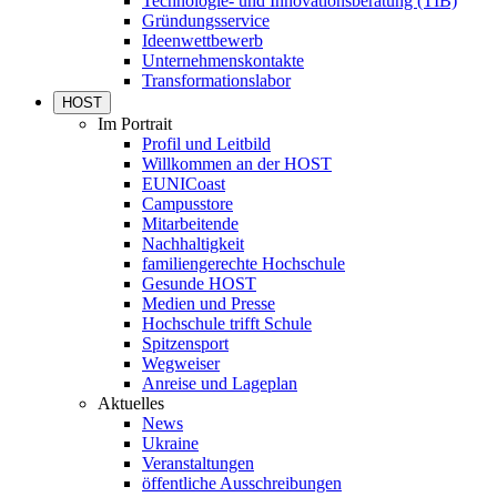
Technologie- und Innovationsberatung (TIB)
Gründungsservice
Ideenwettbewerb
Unternehmenskontakte
Transformationslabor
HOST
Im Portrait
Profil und Leitbild
Willkommen an der HOST
EUNICoast
Campusstore
Mitarbeitende
Nachhaltigkeit
familiengerechte Hochschule
Gesunde HOST
Medien und Presse
Hochschule trifft Schule
Spitzensport
Wegweiser
Anreise und Lageplan
Aktuelles
News
Ukraine
Veranstaltungen
öffentliche Ausschreibungen