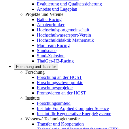
Evaluierung und Qualitätssicherung
Anreise und Lageplan
Projekte und Vereine
Baltic Racing
Amateurfunker
Hochschulsportgemeinschaft
Hochschulwassersport-Verein
Hochschuldidaktik Mathematik
MariTeam Racing
Sundspace
Sund-Xplosion
ThaiGer-H2-Racing
Forschung und Transfer
Forschung
Forschung an der HOST
Forschungsschwerpunkte
Forschungsprojekte
Promovieren an der HOST
Institute
Forschungsumfeld
Institute For Applied Computer Science
Institut für Regenerative EnergieSysteme
Wissens-/ Technologietransfer
Transfer und Kooperation