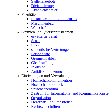
Stellenangebote
Digitalisierung
Absolventenfeier
Fakultäten
Elektrotechnik und Informatik
Maschinenbau
Wirtschaft
Gremien und Querschnittsthemen
erweiterter Senat
Senat
Rektorat
studentische Vertretungen
Personalräte
Gremienwahlen
Gleichstellung
Inklusion
Antidiskriminierung
Einrichtungen und Verwaltung
Hochschulkommunikation
Hochschulbibliothek
Sprachenzentrum
Zentrum für Informations- und Kommunikationste
Organisation
Dezernate und Stabsstellen
Rechtsvorschriften