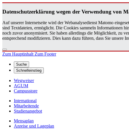
Da­ten­schutz­er­klä­rung wegen der Ver­wen­dung von M
Auf unserer Internetseite wird der Webanalysedienst Matomo eingeset
sind Textdateien, ermöglicht. Die Cookies sammeln Informationen hin
noch zuvor anonymisiert. Sie haben allerdings die Möglichkeit, zu 
entsprechend modifizieren. Dies kann dazu führen, dass Sie unsere 
Zum Hauptinhalt
Zum Footer
Suche
Schnelleinstieg
Wegweiser
AGUM
Campusstore
International
Mitarbeitende
Studienangebot
Mensaplan
Anreise und Lageplan