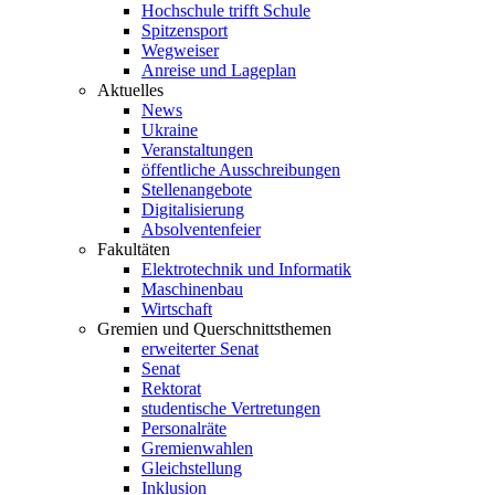
Hochschule trifft Schule
Spitzensport
Wegweiser
Anreise und Lageplan
Aktuelles
News
Ukraine
Veranstaltungen
öffentliche Ausschreibungen
Stellenangebote
Digitalisierung
Absolventenfeier
Fakultäten
Elektrotechnik und Informatik
Maschinenbau
Wirtschaft
Gremien und Querschnittsthemen
erweiterter Senat
Senat
Rektorat
studentische Vertretungen
Personalräte
Gremienwahlen
Gleichstellung
Inklusion