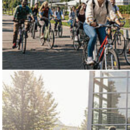
Go to slide 4
Go to slide 5
Go to slide 6
Go to slide 7
Go to slide 8
Go to slide 9
Zurück
International des Monats – International
of the month
01.06.2026
Nina (26) vertieft an der Università degli Studi di Sassari ihr
Tourismus-Studium hinsichtlich von Nachhaltigkeit. Nina (26) is