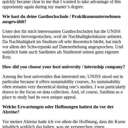
quickly became clear to me that I wanted to take advantage of this
opportunity again during my master’s degree.
Wie hast du deine Gasthochschule / Praktikumsunternehmen
ausgewählt?
Unter den für mich interessanten Gasthochschulen hat die UNISS
besonders hervorgestochen, weil sie Nachhaltigkeitskurse anbietet.
Da Nachhaltigkeit im Studium oft sehr theoretisch bleibt, hat mich
vor allem der Schwerpunkt auf Datenerhebung angesprochen. Und
natürlich hatte auch Sardinien als Studienort seinen ganz eigenen
Reiz.
How did you choose your host university / internship company?
Among the host universities that interested me, UNISS stood out in
particular because it offers sustainability courses. As sustainability
often remains very theoretical during one’s studies, I was particularly
drawn to the focus on data collection. And, of course, Sardinia as a
place to study had its own unique appeal.
Welche Erwartungen oder Hoffnungen hattest du vor der
Abreise?
Vor meiner Abreise hatte ich vor allem die Hoffnung, dass die Kurse
inhaltlich wirklich das halten, was sie versprechen: einen