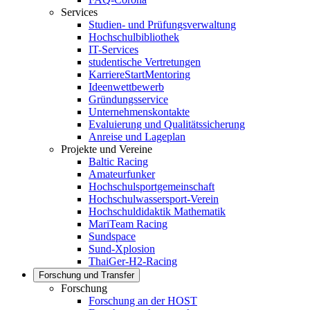
Services
Studien- und Prüfungsverwaltung
Hochschulbibliothek
IT-Services
studentische Vertretungen
KarriereStartMentoring
Ideenwettbewerb
Gründungsservice
Unternehmenskontakte
Evaluierung und Qualitätssicherung
Anreise und Lageplan
Projekte und Vereine
Baltic Racing
Amateurfunker
Hochschulsportgemeinschaft
Hochschulwassersport-Verein
Hochschuldidaktik Mathematik
MariTeam Racing
Sundspace
Sund-Xplosion
ThaiGer-H2-Racing
Forschung und Transfer
Forschung
Forschung an der HOST