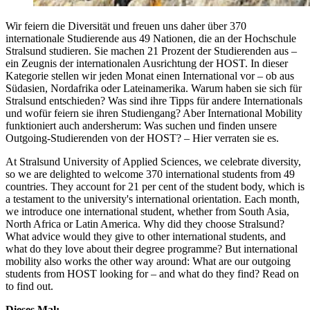
Wir feiern die Diversität und freuen uns daher über 370
internationale Studierende aus 49 Nationen, die an der Hochschule
Stralsund studieren. Sie machen 21 Prozent der Studierenden aus –
ein Zeugnis der internationalen Ausrichtung der HOST. In dieser
Kategorie stellen wir jeden Monat einen International vor – ob aus
Südasien, Nordafrika oder Lateinamerika. Warum haben sie sich für
Stralsund entschieden? Was sind ihre Tipps für andere Internationals
und wofür feiern sie ihren Studiengang? Aber International Mobility
funktioniert auch andersherum: Was suchen und finden unsere
Outgoing-Studierenden von der HOST? – Hier verraten sie es.
At Stralsund University of Applied Sciences, we celebrate diversity,
so we are delighted to welcome 370 international students from 49
countries. They account for 21 per cent of the student body, which is
a testament to the university's international orientation. Each month,
we introduce one international student, whether from South Asia,
North Africa or Latin America. Why did they choose Stralsund?
What advice would they give to other international students, and
what do they love about their degree programme? But international
mobility also works the other way around: What are our outgoing
students from HOST looking for – and what do they find? Read on
to find out.
Dieses Mal: