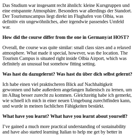
Das Studium war insgesamt recht ähnlich: kleine Kursgruppen und
eine entspannte Atmosphäre. Besonders war allerdings der Standort.
Der Tourismuscampus liegt direkt im Flughafen von Olbia, was
definitiv ein ungewöhnliches, aber irgendwie passendes Umfeld
war.
How did the course differ from the one in Germany/at HOST?
Overall, the course was quite similar: small class sizes and a relaxed
atmosphere. What made it special, however, was the location. The
Tourism Campus is situated right inside Olbia Airport, which was
definitely an unusual but somehow fitting setting.
Was hast du dazugelernt? Was hast du über dich selbst gelernt?
Ich habe einen viel praktischeren Blick auf Nachhaltigkeit
gewonnen und habe außerdem angefangen Italienisch zu lernen, um
im Alltag besser zurecht zu kommen. Gleichzeitig habe ich gemerkt,
wie schnell ich mich in einer neuen Umgebung zurechtfinden kann,
und wurde in meinen fachlichen Fähigkeiten bestärkt.
What have you learnt? What have you learnt about yourself?
I’ve gained a much more practical understanding of sustainability
and have also started learning Italian to help me get by better in