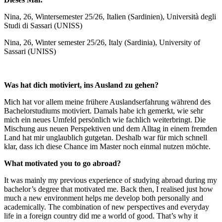
Nina, 26, Wintersemester 25/26, Italien (Sardinien), Università degli
Studi di Sassari (UNISS)
Nina, 26, Winter semester 25/26, Italy (Sardinia), University of
Sassari (UNISS)
Was hat dich motiviert, ins Ausland zu gehen?
Mich hat vor allem meine frühere Auslandserfahrung während des
Bachelorstudiums motiviert. Damals habe ich gemerkt, wie sehr
mich ein neues Umfeld persönlich wie fachlich weiterbringt. Die
Mischung aus neuen Perspektiven und dem Alltag in einem fremden
Land hat mir unglaublich gutgetan. Deshalb war für mich schnell
klar, dass ich diese Chance im Master noch einmal nutzen möchte.
What motivated you to go abroad?
It was mainly my previous experience of studying abroad during my
bachelor’s degree that motivated me. Back then, I realised just how
much a new environment helps me develop both personally and
academically. The combination of new perspectives and everyday
life in a foreign country did me a world of good. That’s why it