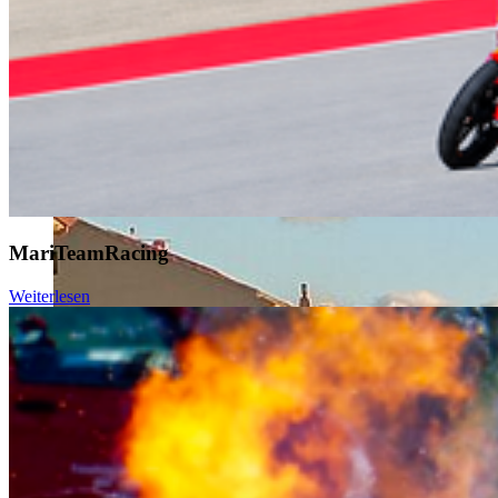
MariTeamRacing
Weiterlesen