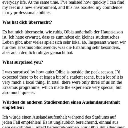
everyday life. At the same time, I’ve realised how quickly I can find
my feet in a new environment, and this has boosted my confidence
in my professional abilities.
Was hat dich überrascht?
Es hat mich überrascht, wie ruhig Olbia außerhalb der Hauptsaison
ist. Ich hatte erwartet, dass es zumindest ein kleines studentisches
Leben gibt, aber vieles spielt sich sehr lokal ab. Insgesamt waren wir
nur drei Erasmus‑Studierende, was die Erfahrung sehr besonders,
aber auch deutlich ruhiger gemacht hat.
What surprised you?
I was surprised by how quiet Olbia is outside the peak season. I’d
expected there to be at least a bit of a student scene, but a lot of it is
very much a local thing. In total, there were only three of us on the
Erasmus programme, which made the experience very special, but
also much quieter.
Würdest du anderen Studierenden einen Auslandsaufenthalt
empfehlen?
Ich würde einen Auslandsaufenthalt während des Studiums auf
jeden Fall empfehlen! Es ist unglaublich bereichernd, einmal aus
dem gewohnten Umfeld herauszukommen. Für Olbia gilt allerdings: