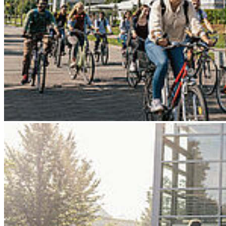
Go to slide 4
Go to slide 5
Go to slide 6
Go to slide 7
Go to slide 8
Go to slide 9
Zurück
HOST im Projekt zu Kraftstoffen aus
Reststoffen vertreten
07.01.2026
Projekt OrgWaste2Fuel beteiligt frühzeitig Unternehmen, Verbände
und weitere Akteure. Kick-Off-Meeting am 15. Januar in Pasewalk