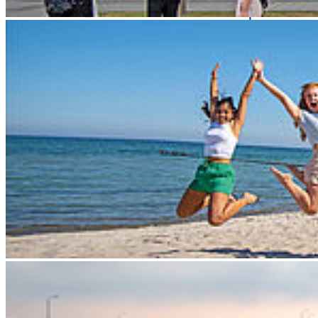
Biogene Reststoffe als Grundlage für nachhaltige Kraftstoffe
nutzbar machen – diesem Ansatz widmet sich das neue deutsch-
polnische Kooperationsprojekt OrgWaste2Fuel, in dem die
Hochschule Stralsund Leadpartner ist und damit eine zentrale Rolle
für Projektentwicklung und -umsetzung trägt. Im Fokus stehen die
Herstellung und Nutzung von Biomethan und Biomethanol aus
organischen Reststoffen sowie die Erschließung
grenzüberschreitender Innovationspotenziale in der deutsch-
polnischen Grenzregion.
Der offizielle Projektauftakt findet am 15. Januar 2026 im
Kreistagssaal des Landkreises Vorpommern-Greifswald in Pasewalk
statt. Zu dem Kick-Off-Meeting lädt der Landkreis Vorpommern-
Greifswald ein. Angesprochen sind insbesondere Landwirtinnen
und Landwirte, Betreiber von Biogasanlagen, Unternehmen der
Abfall- und Lebensmittelwirtschaft sowie Fachverbände. Auch
weitere Interessierte sind willkommen.