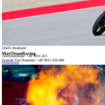
Zurück
Alle Neuigkeiten
Kon­takt
Hochschule Stralsund
Zur Schwedenschanze 15
18435 Stralsund
MariTeamRacing
Telefonzentrale: +49 3831 455
Zentrale Fax-Nummer: +49 3831 456 680
Weiterlesen
Allgemeine Studienberatung
Fakultät für Elektrotechnik und Informatik
Fakultät für Maschinenbau
Fakultät für Wirtschaft
Hochschulkommunikation