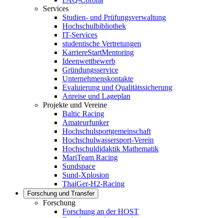
Services
Studien- und Prüfungsverwaltung
Hochschulbibliothek
IT-Services
studentische Vertretungen
KarriereStartMentoring
Ideenwettbewerb
Gründungsservice
Unternehmenskontakte
Evaluierung und Qualitätssicherung
Anreise und Lageplan
Projekte und Vereine
Baltic Racing
Amateurfunker
Hochschulsportgemeinschaft
Hochschulwassersport-Verein
Hochschuldidaktik Mathematik
MariTeam Racing
Sundspace
Sund-Xplosion
ThaiGer-H2-Racing
Forschung und Transfer
Forschung
Forschung an der HOST