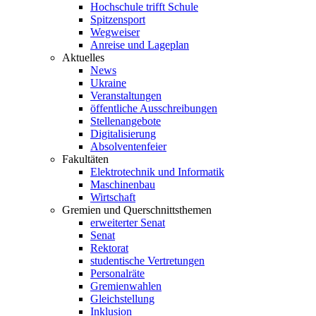
Hochschule trifft Schule
Spitzensport
Wegweiser
Anreise und Lageplan
Aktuelles
News
Ukraine
Veranstaltungen
öffentliche Ausschreibungen
Stellenangebote
Digitalisierung
Absolventenfeier
Fakultäten
Elektrotechnik und Informatik
Maschinenbau
Wirtschaft
Gremien und Querschnittsthemen
erweiterter Senat
Senat
Rektorat
studentische Vertretungen
Personalräte
Gremienwahlen
Gleichstellung
Inklusion