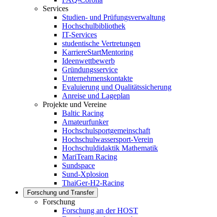
Services
Studien- und Prüfungsverwaltung
Hochschulbibliothek
IT-Services
studentische Vertretungen
KarriereStartMentoring
Ideenwettbewerb
Gründungsservice
Unternehmenskontakte
Evaluierung und Qualitätssicherung
Anreise und Lageplan
Projekte und Vereine
Baltic Racing
Amateurfunker
Hochschulsportgemeinschaft
Hochschulwassersport-Verein
Hochschuldidaktik Mathematik
MariTeam Racing
Sundspace
Sund-Xplosion
ThaiGer-H2-Racing
Forschung und Transfer
Forschung
Forschung an der HOST