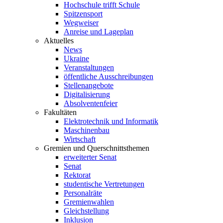
Hochschule trifft Schule
Spitzensport
Wegweiser
Anreise und Lageplan
Aktuelles
News
Ukraine
Veranstaltungen
öffentliche Ausschreibungen
Stellenangebote
Digitalisierung
Absolventenfeier
Fakultäten
Elektrotechnik und Informatik
Maschinenbau
Wirtschaft
Gremien und Querschnittsthemen
erweiterter Senat
Senat
Rektorat
studentische Vertretungen
Personalräte
Gremienwahlen
Gleichstellung
Inklusion