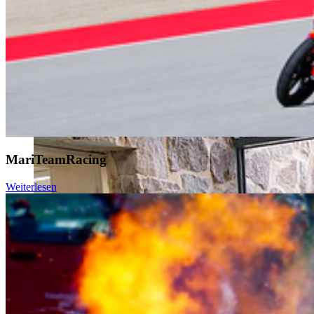
MariTeamRacing
Weiterlesen