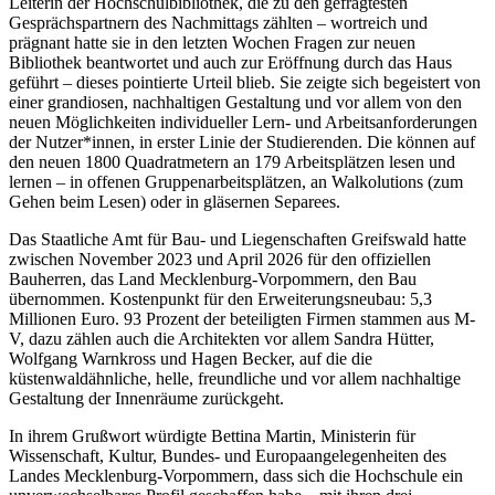
Leiterin der Hochschulbibliothek, die zu den gefragtesten
Gesprächspartnern des Nachmittags zählten – wortreich und
prägnant hatte sie in den letzten Wochen Fragen zur neuen
Bibliothek beantwortet und auch zur Eröffnung durch das Haus
geführt – dieses pointierte Urteil blieb. Sie zeigte sich begeistert von
einer grandiosen, nachhaltigen Gestaltung und vor allem von den
neuen Möglichkeiten individueller Lern- und Arbeitsanforderungen
der Nutzer*innen, in erster Linie der Studierenden. Die können auf
den neuen 1800 Quadratmetern an 179 Arbeitsplätzen lesen und
lernen – in offenen Gruppenarbeitsplätzen, an Walkolutions (zum
Gehen beim Lesen) oder in gläsernen Separees.
Das Staatliche Amt für Bau- und Liegenschaften Greifswald hatte
zwischen November 2023 und April 2026 für den offiziellen
Bauherren, das Land Mecklenburg-Vorpommern, den Bau
übernommen. Kostenpunkt für den Erweiterungsneubau: 5,3
Millionen Euro. 93 Prozent der beteiligten Firmen stammen aus M-
V, dazu zählen auch die Architekten vor allem Sandra Hütter,
Wolfgang Warnkross und Hagen Becker, auf die die
küstenwaldähnliche, helle, freundliche und vor allem nachhaltige
Gestaltung der Innenräume zurückgeht.
In ihrem Grußwort würdigte Bettina Martin, Ministerin für
Wissenschaft, Kultur, Bundes- und Europaangelegenheiten des
Landes Mecklenburg-Vorpommern, dass sich die Hochschule ein