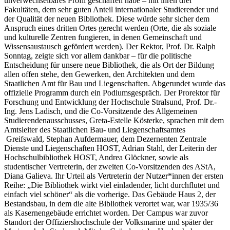
unverwechselbares Profil geschaffen habe – mit ihren drei
Fakultäten, dem sehr guten Anteil internationaler Studierender und
der Qualität der neuen Bibliothek. Diese würde sehr sicher dem
Anspruch eines dritten Ortes gerecht werden (Orte, die als soziale
und kulturelle Zentren fungieren, in denen Gemeinschaft und
Wissensaustausch gefördert werden). Der Rektor, Prof. Dr. Ralph
Sonntag, zeigte sich vor allem dankbar – für die politische
Entscheidung für unsere neue Bibliothek, die als Ort der Bildung
allen offen stehe, den Gewerken, den Architekten und dem
Staatlichen Amt für Bau und Liegenschaften. Abgerundet wurde das
offizielle Programm durch ein Podiumsgespräch. Der Prorektor für
Forschung und Entwicklung der Hochschule Stralsund, Prof. Dr.-
Ing. Jens Ladisch, und die Co-Vorsitzende des Allgemeinen
Studierendenausschusses, Greta-Estelle Kösterke, sprachen mit dem
Amtsleiter des Staatlichen Bau- und Liegenschaftsamtes
Greifswald, Stephan Aufdermauer, dem Dezernenten Zentrale
Dienste und Liegenschaften HOST, Adrian Stahl, der Leiterin der
Hochschulbibliothek HOST, Andrea Glöckner, sowie als
studentischer Vertreterin, der zweiten Co-Vorsitzenden des AStA,
Diana Galieva. Ihr Urteil als Vertreterin der Nutzer*innen der ersten
Reihe: „Die Bibliothek wirkt viel einladender, licht durchflutet und
einfach viel schöner“ als die vorherige. Das Gebäude Haus 2, der
Bestandsbau, in dem die alte Bibliothek verortet war, war 1935/36
als Kasernengebäude errichtet worden. Der Campus war zuvor
Standort der Offiziershochschule der Volksmarine und später der