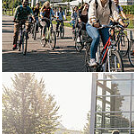
Go to slide 4
Go to slide 5
Go to slide 6
Go to slide 7
Go to slide 8
Go to slide 9
Zurück
Hochschule Stralsund eröffnet neue
Bibliothek
02.06.2026
Auf 1.800 m² sind insgesamt 179 Arbeitsplätze für unterschiedliche
Lern-, Lese- und Arbeitsformen entstanden, wie ein 24-Stunden-