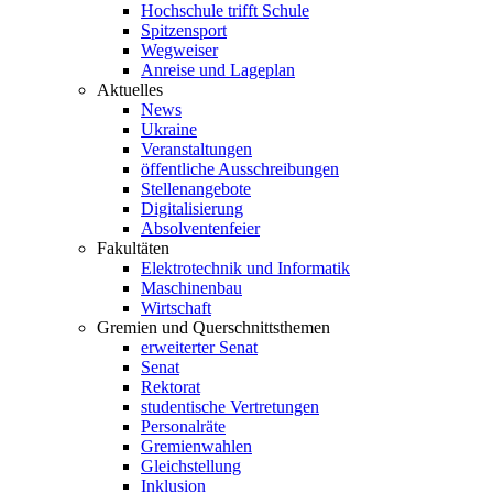
Hochschule trifft Schule
Spitzensport
Wegweiser
Anreise und Lageplan
Aktuelles
News
Ukraine
Veranstaltungen
öffentliche Ausschreibungen
Stellenangebote
Digitalisierung
Absolventenfeier
Fakultäten
Elektrotechnik und Informatik
Maschinenbau
Wirtschaft
Gremien und Querschnittsthemen
erweiterter Senat
Senat
Rektorat
studentische Vertretungen
Personalräte
Gremienwahlen
Gleichstellung
Inklusion