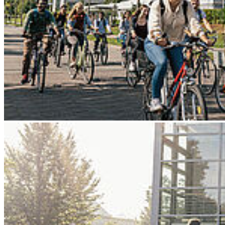
Go to slide 4
Go to slide 5
Go to slide 6
Go to slide 7
Go to slide 8
Go to slide 9
Zurück
Hochschulen gestalten Wandel durch
Innovation und Zusammenarbeit
08.06.2026
Forschende und Hochschulleitung der HOST bringen ihre Expertise
in den Bereichen Energie, Digitalisierung, Internationalisierung und