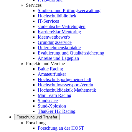
Services
Studien- und Prüfungsverwaltung
Hochschulbibliothek
IT-Services
studentische Vertretungen
KarriereStartMentoring
Ideenwettbewerb
Gründungsservice
Unternehmenskontakte
Evaluierung und Qualitätssicherung
Anreise und Lageplan
Projekte und Vereine
Baltic Racing
Amateurfunker
Hochschulsportgemeinschaft
Hochschulwassersport-Verein
Hochschuldidaktik Mathematik
MariTeam Racing
Sundspace
Sund-Xplosion
ThaiGer-H2-Racing
Forschung und Transfer
Forschung
Forschung an der HOST