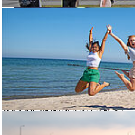
Ausgehend von der Initiative der Präsident*innen der Europa
Universität Flensburg und FH Kiel sowie des Rektors unserer
Hochschule findet am 18. Juni erstmals die Netzwerkkonferenz
„Ostsee ConnecT 2026“ statt.
Unter dem Motto „Wissenschaft. Wirtschaft. Gesellschaft.“ bringt
die Konferenz Hochschulen aus Schleswig-Holstein und
Mecklenburg-Vorpommern zusammen, um die Zusammenarbeit im
Ostseeraum zu stärken und neue Impulse für gemeinsame Projekte
in Forschung, Lehre und Transfer zu setzen.
Die Hochschule Stralsund (HOST) gestaltet das Programm aktiv mit
und präsentiert ihre Forschungs- und Transferaktivitäten in mehreren
Vorträgen und Diskussionsformaten. Bereits am Vormittag stellt
Prof. Dr.-Ing. Jens Ladisch, Prorektor für Forschung und
Entwicklung, das Forschungs- und Transferprofil der Hochschule
Stralsund vor. Zudem beteiligt sich Dr. Maren Kopp,
Forschungsreferentin der HOST, an der Einführung in die Panels