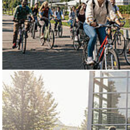
Go to slide 4
Go to slide 5
Go to slide 6
Go to slide 7
Go to slide 8
Go to slide 9
Zurück
Hansestadt und Hochschule prämieren
Zukunft
28.11.2025
Regionales Bäckerei-Projekt, Gründer*innen und Second-Hand-
Kaufhaus werden ausgezeichnet und zeigen, wie Stralsund