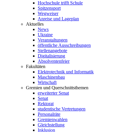
Hochschule trifft Schule
Spitzensport
Wegweiser
Anreise und Lageplan
Aktuelles
News
Ukraine
Veranstaltungen
öffentliche Ausschreibungen
Stellenangebote
Digitalisierung
Absolventenfeier
Fakultäten
Elektrotechnik und Informatik
Maschinenbau
Wirtschaft
Gremien und Querschnittsthemen
erweiterter Senat
Senat
Rektorat
studentische Vertretungen
Personalräte
Gremienwahlen
Gleichstellung
Inklusion