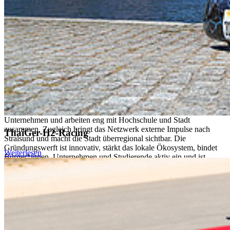
Unterstützer
innen in Mecklenburg-Vorpommern. Mit über 450
Mitgliedern an zwölf Standorten ist sie die größte
Gründungscommunity Norddeutschlands.
Die Hansestadt Stralsund spielt dabei eine besondere Rolle: Mit
rund 50 Mitgliedern zählt sie zu den stärksten Standorten und prägt
die Sichtbarkeit, Attraktivität und Innovationskraft der gesamten
Szene. Hier vernetzt die Gründungswerft Gründer
innen mit
Betrieben, Wissenschaft und Zivilgesellschaft, stärkt lokale
Strukturen und eröffnet neue Geschäftsfelder. Durch
Veranstaltungen, digitale Plattformen und Beratung entstehen
Kooperationen, die regionale Wertschöpfung verlängern.
Stralsunder Gründer
innen entwickeln Lösungen für lokale
Unternehmen und arbeiten eng mit Hochschule und Stadt
zusammen. Zugleich bringt das Netzwerk externe Impulse nach
ThaiGer-H2-Racing
Stralsund und macht die Stadt überregional sichtbar. Die
Gründungswerft ist innovativ, stärkt das lokale Ökosystem, bindet
Weiterlesen
Bürger*innen, Unternehmen und Studierende aktiv ein und ist
wirtschaftlich tragfähig. Stralsund ist einer der wichtigsten
Knotenpunkte – lokal verankert, mit überregionaler Strahlkraft.
Zivilgesellschaft: „Second-Hand-Kaufhaus – FAIR für ALLE“
SIC Stralsunder Innovation Consult GmbH
Seit mehr als 30 Jahren steht die Stralsunder Innovation Consult
(SIC) für gelebte Nachhaltigkeit und soziale Verantwortung. Unser