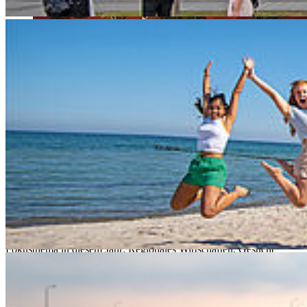
Die Hansestadt und die Hochschule Stralsund haben drei Projekte,
die beispielhaft regionales Wirtschaften fördern, mit dem
Zukunftspreis ausgezeichnet. Den Rahmen dafür bot das
Wirtschaftsforum am 28. November. Oberbürgermeister Alexander
Badrow und Rektor Prof. Dr. Ralph Sonntag wollen mit dem Preis
in diesem Jahr Projekte würdigen, die den Geist des Welterbes in die
Zukunft tragen und Nachhaltigkeit und Lebensqualität verbinden,
Ideen, die Zukunftsorientierung sichtbar machen, regionale
Netzwerke stärken und gemeinsames Gestalten fördern.
Leitmotiv des Zukunftspreises
… ist „Welterbe – Verpflichtung für Tradition und Zukunft“, das
Fokusthema in diesem Jahr: Regionales Wirtschaften. Gesucht
waren Projekte, die regionale Versorgung, Produktion und
Dienstleistungen stärken, digitale Lösungen nutzen und stabile
Netzwerke aufbauen. Teilnehmen konnten Privatpersonen,
Unternehmen, Vereine und Initiativen.