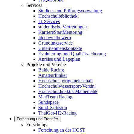
Services
Studien- und Prüfungsverwaltung
Hochschulbibliothek
IT-Services
studentische Vertretungen
KarriereStartMentoring
Ideenwettbewerb
Gründungsservice
Unternehmenskontakte
Evaluierung und Qualitätssicherung
Anreise und Lageplan
Projekte und Vereine
Baltic Racing
Amateurfunker
Hochschulsportgemeinschaft
Hochschulwassersport-Verein
Hochschuldidaktik Mathematik
MariTeam Racing
Sundspace
Sund-Xplosion
ThaiGer-H2-Racing
Forschung und Transfer
Forschung
Forschung an der HOST