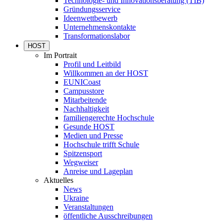
Technologie- und Innovationsberatung (TIB)
Gründungsservice
Ideenwettbewerb
Unternehmenskontakte
Transformationslabor
HOST
Im Portrait
Profil und Leitbild
Willkommen an der HOST
EUNICoast
Campusstore
Mitarbeitende
Nachhaltigkeit
familiengerechte Hochschule
Gesunde HOST
Medien und Presse
Hochschule trifft Schule
Spitzensport
Wegweiser
Anreise und Lageplan
Aktuelles
News
Ukraine
Veranstaltungen
öffentliche Ausschreibungen