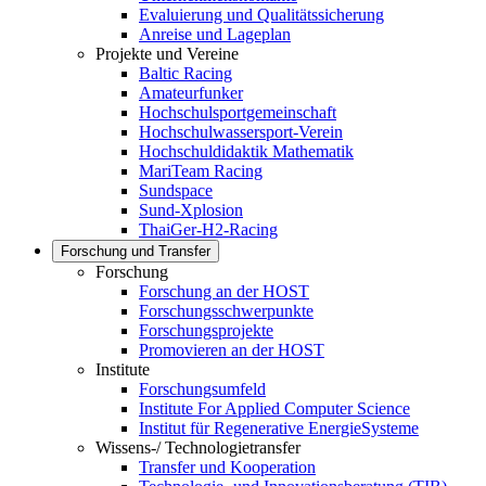
Evaluierung und Qualitätssicherung
Anreise und Lageplan
Projekte und Vereine
Baltic Racing
Amateurfunker
Hochschulsportgemeinschaft
Hochschulwassersport-Verein
Hochschuldidaktik Mathematik
MariTeam Racing
Sundspace
Sund-Xplosion
ThaiGer-H2-Racing
Forschung und Transfer
Forschung
Forschung an der HOST
Forschungsschwerpunkte
Forschungsprojekte
Promovieren an der HOST
Institute
Forschungsumfeld
Institute For Applied Computer Science
Institut für Regenerative EnergieSysteme
Wissens-/ Technologietransfer
Transfer und Kooperation