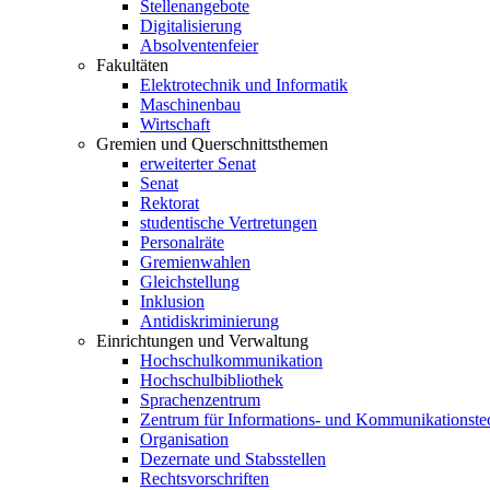
Stellenangebote
Digitalisierung
Absolventenfeier
Fakultäten
Elektrotechnik und Informatik
Maschinenbau
Wirtschaft
Gremien und Querschnittsthemen
erweiterter Senat
Senat
Rektorat
studentische Vertretungen
Personalräte
Gremienwahlen
Gleichstellung
Inklusion
Antidiskriminierung
Einrichtungen und Verwaltung
Hochschulkommunikation
Hochschulbibliothek
Sprachenzentrum
Zentrum für Informations- und Kommunikationste
Organisation
Dezernate und Stabsstellen
Rechtsvorschriften