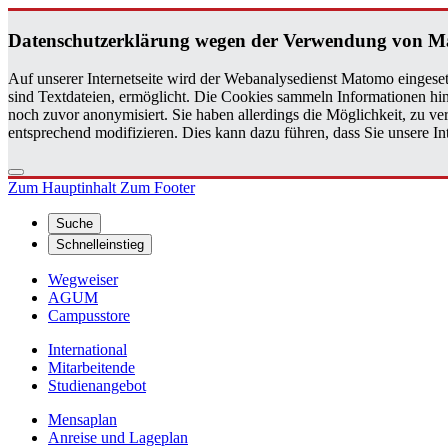
Da­ten­schutz­er­klä­rung wegen der Ver­wen­dung von M
Auf unserer Internetseite wird der Webanalysedienst Matomo eingeset
sind Textdateien, ermöglicht. Die Cookies sammeln Informationen hin
noch zuvor anonymisiert. Sie haben allerdings die Möglichkeit, zu 
entsprechend modifizieren. Dies kann dazu führen, dass Sie unsere 
Zum Hauptinhalt
Zum Footer
Suche
Schnelleinstieg
Wegweiser
AGUM
Campusstore
International
Mitarbeitende
Studienangebot
Mensaplan
Anreise und Lageplan