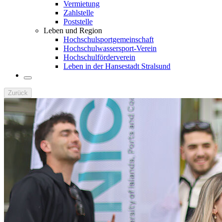
Vermietung
Zahlstelle
Poststelle
Leben und Region
Hochschulsportgemeinschaft
Hochschulwassersport-Verein
Hochschulförderverein
Leben in der Hansestadt Stralsund
Zurück