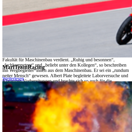
Die Hochschule Stralsund nimmt Abschied von ihrem langjährigen
Mitarbeiter Albert Plate (1.07.1953 – 05.07.2025). Von 1993 bis
2019 war er an der Hochschule Stralsund tätig und machte sich als
Laboringenieur im Labor für Mess- und Regelungstechnik an der
Fakultät für Maschinenbau verdient. „Ruhig und besonnen“,
„fachkompetent“ und „beliebt unter den Kollegen“, so beschreiben
MariTeamRacing
ihn Wegbegleiter*innen aus dem Maschinenbau. Er sei ein „rundum
netter Mensch“ gewesen. Albert Plate begleitete Laborversuche und
Weiterlesen
Klausuren-Vorbereitungen und brachte sich so auch für die
Studierenden tatkräftig ein. Er sei „jederzeit ein sehr guter
Ansprechpartner“ gewesen, der mit einem Kreis von Kolleginnen
und Kollegen auch über den dienstlichen Rahmen hinaus
gemeinsame Ausflüge unternahm.
Als Professor für Fahrzeugsystemtechnik, Marine-Systemtechnik
und Regelungstechnik arbeitete Prof. Dr.-Ing. Jens Ladisch sehr eng
mit Albert Plate zusammen.
„Albert Plate war mit seinem feinsinnigen Humor und seinem in