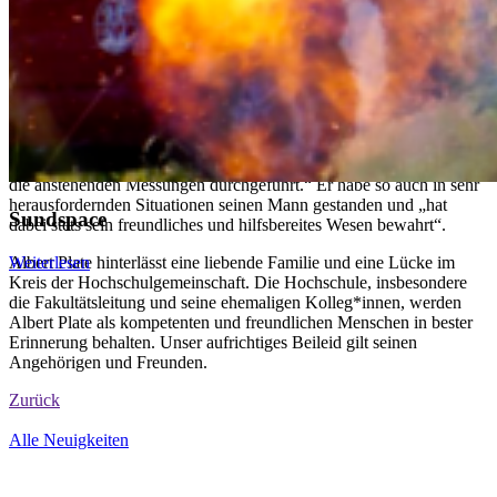
sich ruhenden Charakter auch bestens für außergewöhnliche
Einsätze bereit“, erinnert sich Prof. Dr.-Ing. Ladisch an gleich drei
durchweg sehr stürmische Messfahrten an Bord des
Mehrzweckschiffes "ARKONA" der Wasserstraßen- und
Schifffahrtsverwaltung Stralsund. Der Tonnenversatz von
Seewasserstraßen sollte erfasst werden. „Albert Plate ertrug dabei
sehr gefasst sowohl die aufkommenden Seekrankheiten als auch die
überkommenden Wellenbrecher in der ihm so prägenden ruhigen
inneren Haltung und hat trotz dieser Umstände äußerst erfolgreich
die anstehenden Messungen durchgeführt.“ Er habe so auch in sehr
herausfordernden Situationen seinen Mann gestanden und „hat
Sundspace
dabei stets sein freundliches und hilfsbereites Wesen bewahrt“.
Weiterlesen
Albert Plate hinterlässt eine liebende Familie und eine Lücke im
Kreis der Hochschulgemeinschaft. Die Hochschule, insbesondere
die Fakultätsleitung und seine ehemaligen Kolleg*innen, werden
Albert Plate als kompetenten und freundlichen Menschen in bester
Erinnerung behalten. Unser aufrichtiges Beileid gilt seinen
Angehörigen und Freunden.
Zurück
Alle Neuigkeiten