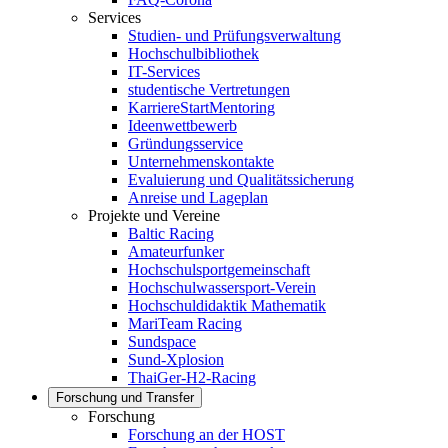
Services
Studien- und Prüfungsverwaltung
Hochschulbibliothek
IT-Services
studentische Vertretungen
KarriereStartMentoring
Ideenwettbewerb
Gründungsservice
Unternehmenskontakte
Evaluierung und Qualitätssicherung
Anreise und Lageplan
Projekte und Vereine
Baltic Racing
Amateurfunker
Hochschulsportgemeinschaft
Hochschulwassersport-Verein
Hochschuldidaktik Mathematik
MariTeam Racing
Sundspace
Sund-Xplosion
ThaiGer-H2-Racing
Forschung und Transfer
Forschung
Forschung an der HOST