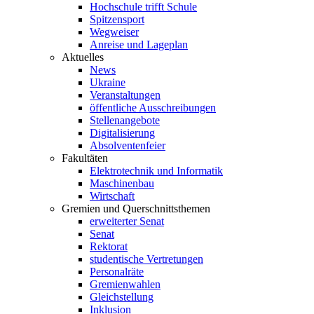
Hochschule trifft Schule
Spitzensport
Wegweiser
Anreise und Lageplan
Aktuelles
News
Ukraine
Veranstaltungen
öffentliche Ausschreibungen
Stellenangebote
Digitalisierung
Absolventenfeier
Fakultäten
Elektrotechnik und Informatik
Maschinenbau
Wirtschaft
Gremien und Querschnittsthemen
erweiterter Senat
Senat
Rektorat
studentische Vertretungen
Personalräte
Gremienwahlen
Gleichstellung
Inklusion