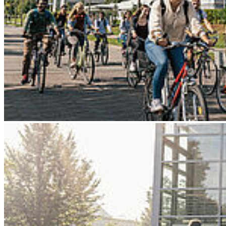
Go to slide 4
Go to slide 5
Go to slide 6
Go to slide 7
Go to slide 8
Go to slide 9
Zurück
Abschied vom ehemaligen
Laboringenieur Albert Plate
17.07.2025
Die Hochschule und insbesondere die Fakultät für Maschinenbau
gedenken ihrem langjährigen Kollegen.