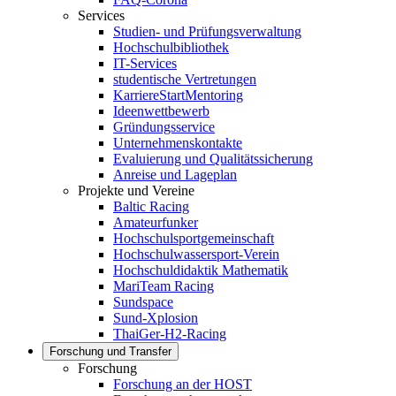
Services
Studien- und Prüfungsverwaltung
Hochschulbibliothek
IT-Services
studentische Vertretungen
KarriereStartMentoring
Ideenwettbewerb
Gründungsservice
Unternehmenskontakte
Evaluierung und Qualitätssicherung
Anreise und Lageplan
Projekte und Vereine
Baltic Racing
Amateurfunker
Hochschulsportgemeinschaft
Hochschulwassersport-Verein
Hochschuldidaktik Mathematik
MariTeam Racing
Sundspace
Sund-Xplosion
ThaiGer-H2-Racing
Forschung und Transfer
Forschung
Forschung an der HOST