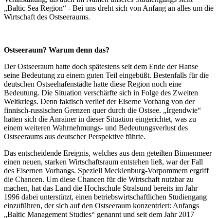
„Baltic Sea Region“ - Bei uns dreht sich von Anfang an alles um die
Wirtschaft des Ostseeraums.
Ostseeraum? Warum denn das?
Der Ostseeraum hatte doch spätestens seit dem Ende der Hanse
seine Bedeutung zu einem guten Teil eingebüßt. Bestenfalls für die
deutschen Ostseehafenstädte hatte diese Region noch eine
Bedeutung. Die Situation verschärfte sich in Folge des Zweiten
Weltkriegs. Denn faktisch verlief der Eiserne Vorhang von der
finnisch-russischen Grenzen quer durch die Ostsee. „Irgendwie“
hatten sich die Anrainer in dieser Situation eingerichtet, was zu
einem weiteren Wahrnehmungs- und Bedeutungsverlust des
Ostseeraums aus deutscher Perspektive führte.
Das entscheidende Ereignis, welches aus dem geteilten Binnenmeer
einen neuen, starken Wirtschaftsraum entstehen ließ, war der Fall
des Eisernen Vorhangs. Speziell Mecklenburg-Vorpommern ergriff
die Chancen. Um diese Chancen für die Wirtschaft nutzbar zu
machen, hat das Land die Hochschule Stralsund bereits im Jahr
1996 dabei unterstützt, einen betriebswirtschaftlichen Studiengang
einzuführen, der sich auf den Ostseeraum konzentriert: Anfangs
„Baltic Management Studies“ genannt und seit dem Jahr 2017