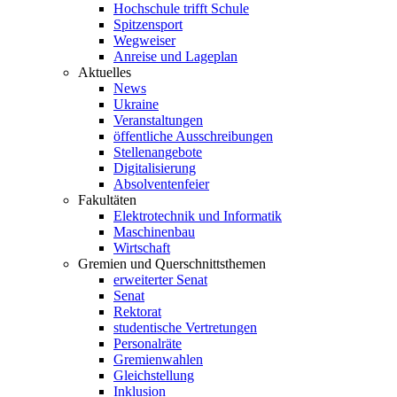
Hochschule trifft Schule
Spitzensport
Wegweiser
Anreise und Lageplan
Aktuelles
News
Ukraine
Veranstaltungen
öffentliche Ausschreibungen
Stellenangebote
Digitalisierung
Absolventenfeier
Fakultäten
Elektrotechnik und Informatik
Maschinenbau
Wirtschaft
Gremien und Querschnittsthemen
erweiterter Senat
Senat
Rektorat
studentische Vertretungen
Personalräte
Gremienwahlen
Gleichstellung
Inklusion