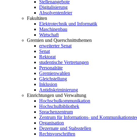
Stellenangebote
Digitalisierung
Absolventenfeier
Fakultäten
Elektrotechnik und Informatik
Maschinenbau
Wirtschaft
Gremien und Querschnittsthemen
erweiterter Senat
Senat
Rektorat
studentische Vertretungen
Personalräte
Gremienwahlen
Gleichstellung
Inklusion
Antidiskriminierung
Einrichtungen und Verwaltung
Hochschulkommunikation
Hochschulbibliothek
Sprachenzentrum
Zentrum für Informations- und Kommunikationste
Organisation
Dezernate und Stabsstellen
Rechtsvorschriften