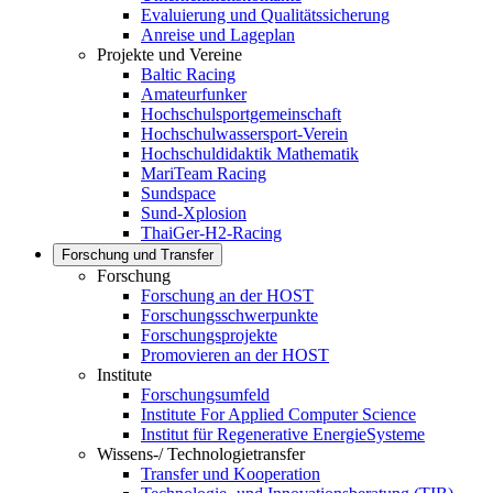
Evaluierung und Qualitätssicherung
Anreise und Lageplan
Projekte und Vereine
Baltic Racing
Amateurfunker
Hochschulsportgemeinschaft
Hochschulwassersport-Verein
Hochschuldidaktik Mathematik
MariTeam Racing
Sundspace
Sund-Xplosion
ThaiGer-H2-Racing
Forschung und Transfer
Forschung
Forschung an der HOST
Forschungsschwerpunkte
Forschungsprojekte
Promovieren an der HOST
Institute
Forschungsumfeld
Institute For Applied Computer Science
Institut für Regenerative EnergieSysteme
Wissens-/ Technologietransfer
Transfer und Kooperation