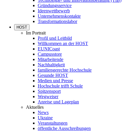
Technologie- und Innovationsberatung (TIB)
Gründungsservice
Ideenwettbewerb
Unternehmenskontakte
Transformationslabor
HOST
Im Portrait
Profil und Leitbild
Willkommen an der HOST
EUNICoast
Campusstore
Mitarbeitende
Nachhaltigkeit
familiengerechte Hochschule
Gesunde HOST
Medien und Presse
Hochschule trifft Schule
Spitzensport
Wegweiser
Anreise und Lageplan
Aktuelles
News
Ukraine
Veranstaltungen
öffentliche Ausschreibungen