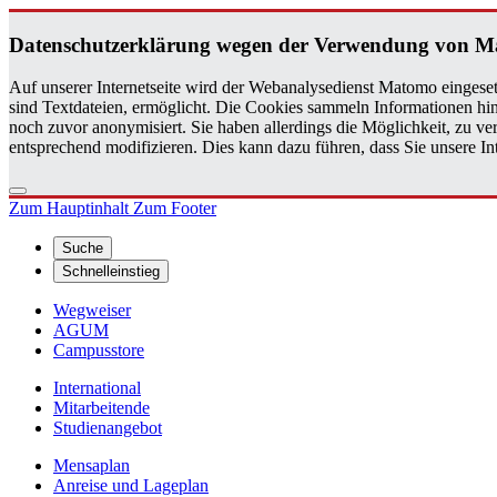
Da­ten­schutz­er­klä­rung wegen der Ver­wen­dung von M
Auf unserer Internetseite wird der Webanalysedienst Matomo eingeset
sind Textdateien, ermöglicht. Die Cookies sammeln Informationen hin
noch zuvor anonymisiert. Sie haben allerdings die Möglichkeit, zu 
entsprechend modifizieren. Dies kann dazu führen, dass Sie unsere 
Zum Hauptinhalt
Zum Footer
Suche
Schnelleinstieg
Wegweiser
AGUM
Campusstore
International
Mitarbeitende
Studienangebot
Mensaplan
Anreise und Lageplan