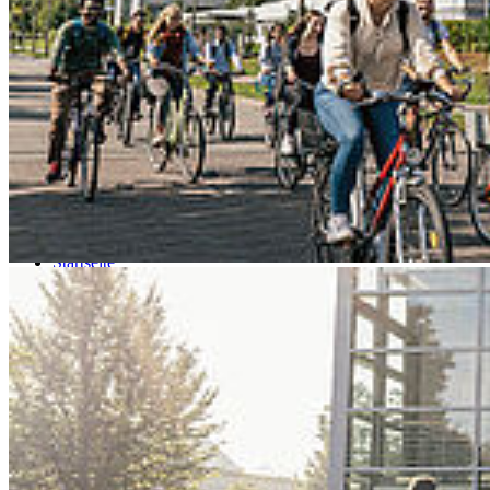
Go to slide 4
Go to slide 5
Go to slide 6
Go to slide 7
Go to slide 8
Go to slide 9
Startseite
Forschung und Transfer
Wissens-/ Technologietransfer
Gründungsservice
Businessplanwettbewerb
Busi­ness­plan­wett­be­werb SEGEL SET­
ZEN! NORD°OST°
Segel setzen und durchstarten: Im Businessplanwettbewerb
entwickelst du dein Geschäftskonzept weiter, erhältst Feedback