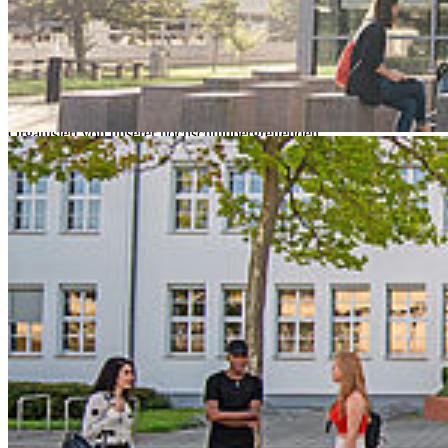
von Expert*innen und sicherst dir die Chance auf attraktive
Preisgelder.
_______________________________________________________
Kurs auf Gründung: SEGEL SETZEN!
– das ist der jährliche
Businessplanwettbewerb der Wissenschaftsregion Nord°Ost°.
Organisiert von unserer hochschulübergreifenden
Gründungsagentur
Stapellauf NORD°OST°
, bietet der Wettbewerb
Studierenden, Absolventinnen, Wissenschaftlerinnen und
Mitarbeitenden die Chance, ihre Geschäftsidee weiterzuentwickeln
und einem Expert*innen-Jury zu präsentieren.
Im Vordergrund steht die
Darstellung der finanziellen,
technischen und organisatorischen Umsetzung
eines
Geschäftskonzepts. Alle Teilnehmenden profitieren von
Expert*innen-Feedback, Workshops und wertvollen Kontakten ins
Gründungsnetzwerk.
Mit dem eigenen Geschäftskonzept in den Wettbewerb der
innovativsten Gründerinnen und Gründer aus Mecklenburg-
Vorpommern treten! Mit Expertenunterstützung die Geschäftsidee
für einen erfolgreichen Markteintritt entwickeln und den Grundstein
für die Unternehmensfinanzierung legen. Die
Chance auf Prämien
im Wert von bis zu 20.000 €
nutzen und mit der Bewerbung am