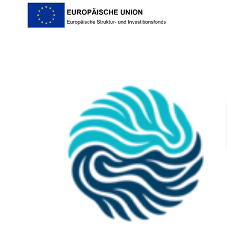
Kompetenzen und unternehmerischen Fähigkeiten bringen die
Gründer*innen mit? Wie stark ist ihr Engagement?
Pitch-Präsentation
: Struktur, Überzeugungskraft,
Storytelling, Beantwortung der Jury-Fragen, persönliche
Ausstrahlung und Wirkung auf potenzielle Kunden oder
Investor*innen
👉 Auch diese Stufe macht
50 % der Gesamtbewertung
aus.
_______________________________________________________
Die eingereichten Geschäftskonzepte werden von einer
unabhängigen Jury
bewertet. Das Team aus Gutachter
innen
setzt
sich aus erfahrenen Unternehmer*innen, Manager*innen,
Fachexpert*innen, Kapitalgebern und Akteur*innen der
Gründerszene zusammen. Sie nominieren die
zehn besten Teams
,
die ihre Unternehmensidee in einer zweiten Runde persönlich
präsentieren dürfen.
Max Block
, ESB Invest Vorpommern GmbH
Volker Hirchert
, IHK Neubrandenburg für das östliche
Mecklenburg-Vorpommern
Andreas Klier
, Elumija GmbH