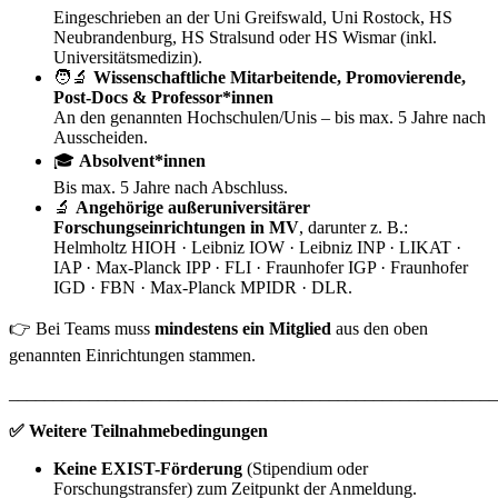
Eingeschrieben an der Uni Greifswald, Uni Rostock, HS
Neubrandenburg, HS Stralsund oder HS Wismar (inkl.
Universitätsmedizin).
🧑‍🔬
Wissenschaftliche Mitarbeitende, Promovierende,
Post-Docs & Professor*innen
An den genannten Hochschulen/Unis – bis max. 5 Jahre nach
Ausscheiden.
🎓
Absolvent*innen
Bis max. 5 Jahre nach Abschluss.
🔬
Angehörige außeruniversitärer
Forschungseinrichtungen in MV
, darunter z. B.:
Helmholtz HIOH · Leibniz IOW · Leibniz INP · LIKAT ·
IAP · Max-Planck IPP · FLI · Fraunhofer IGP · Fraunhofer
IGD · FBN · Max-Planck MPIDR · DLR.
👉 Bei Teams muss
mindestens ein Mitglied
aus den oben
genannten Einrichtungen stammen.
_______________________________________________________
✅ Weitere Teilnahmebedingungen
Keine EXIST-Förderung
(Stipendium oder
Forschungstransfer) zum Zeitpunkt der Anmeldung.