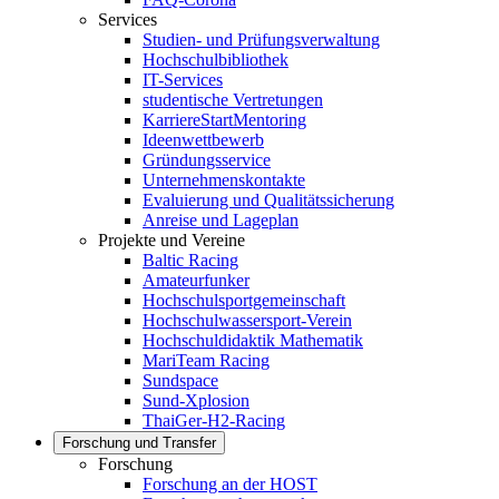
Services
Studien- und Prüfungsverwaltung
Hochschulbibliothek
IT-Services
studentische Vertretungen
KarriereStartMentoring
Ideenwettbewerb
Gründungsservice
Unternehmenskontakte
Evaluierung und Qualitätssicherung
Anreise und Lageplan
Projekte und Vereine
Baltic Racing
Amateurfunker
Hochschulsportgemeinschaft
Hochschulwassersport-Verein
Hochschuldidaktik Mathematik
MariTeam Racing
Sundspace
Sund-Xplosion
ThaiGer-H2-Racing
Forschung und Transfer
Forschung
Forschung an der HOST