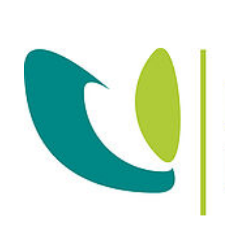
Janett Mechel
, ml&s manufacturing, logistics and services
GmbH & Co. KG
Susanne Prast
, Creditreform Mecklenburg-Vorpommern von
der Decken KG
Anja Schurich
, Rehaform GmbH
Richard Paschke
, BDO AG Wirtschaftsprüfungsgesellschaft
Oliver Thees
, Sparkasse Vorpommern
Ronny Bauch
, Volksbank Vorpommern eG
Matti Glatte
, Mount Even UG