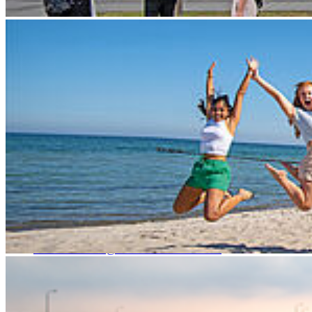
Gründungsnetzwerk partizipieren!
Kontakt:
Doreen Mlodzik
Mitarbeiterin
Tel:
+49 3831 45 7062
Raum:
136, Haus 1
Doreen.Mlodzik@hochschule-stralsund.de
Bewerbungsfrist noch bis zum 28.10.2025!