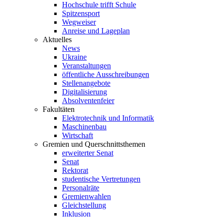
Hochschule trifft Schule
Spitzensport
Wegweiser
Anreise und Lageplan
Aktuelles
News
Ukraine
Veranstaltungen
öffentliche Ausschreibungen
Stellenangebote
Digitalisierung
Absolventenfeier
Fakultäten
Elektrotechnik und Informatik
Maschinenbau
Wirtschaft
Gremien und Querschnittsthemen
erweiterter Senat
Senat
Rektorat
studentische Vertretungen
Personalräte
Gremienwahlen
Gleichstellung
Inklusion