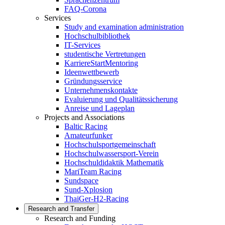
FAQ-Corona
Services
Study and examination administration
Hochschulbibliothek
IT-Services
studentische Vertretungen
KarriereStartMentoring
Ideenwettbewerb
Gründungsservice
Unternehmenskontakte
Evaluierung und Qualitätssicherung
Anreise und Lageplan
Projects and Associations
Baltic Racing
Amateurfunker
Hochschulsportgemeinschaft
Hochschulwassersport-Verein
Hochschuldidaktik Mathematik
MariTeam Racing
Sundspace
Sund-Xplosion
ThaiGer-H2-Racing
Research and Transfer
Research and Funding