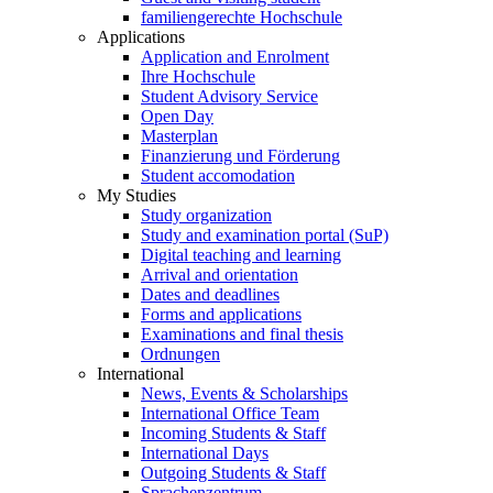
familiengerechte Hochschule
Applications
Application and Enrolment
Ihre Hochschule
Student Advisory Service
Open Day
Masterplan
Finanzierung und Förderung
Student accomodation
My Studies
Study organization
Study and examination portal (SuP)
Digital teaching and learning
Arrival and orientation
Dates and deadlines
Forms and applications
Examinations and final thesis
Ordnungen
International
News, Events & Scholarships
International Office Team
Incoming Students & Staff
International Days
Outgoing Students & Staff
Sprachenzentrum