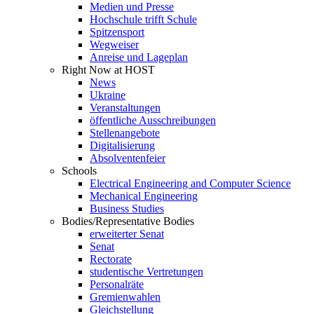
Medien und Presse
Hochschule trifft Schule
Spitzensport
Wegweiser
Anreise und Lageplan
Right Now at HOST
News
Ukraine
Veranstaltungen
öffentliche Ausschreibungen
Stellenangebote
Digitalisierung
Absolventenfeier
Schools
Electrical Engineering and Computer Science
Mechanical Engineering
Business Studies
Bodies/Representative Bodies
erweiterter Senat
Senat
Rectorate
studentische Vertretungen
Personalräte
Gremienwahlen
Gleichstellung