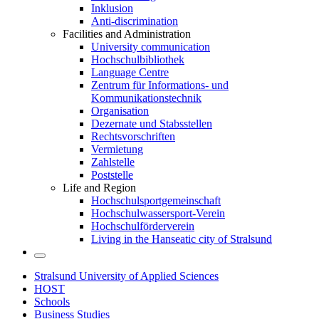
Inklusion
Anti-discrimination
Facilities and Administration
University communication
Hochschulbibliothek
Language Centre
Zentrum für Informations- und
Kommunikationstechnik
Organisation
Dezernate und Stabsstellen
Rechtsvorschriften
Vermietung
Zahlstelle
Poststelle
Life and Region
Hochschulsportgemeinschaft
Hochschulwassersport-Verein
Hochschulförderverein
Living in the Hanseatic city of Stralsund
Stralsund University of Applied Sciences
HOST
Schools
Business Studies