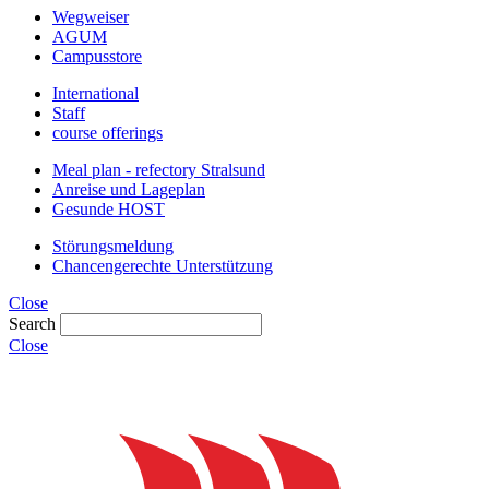
Wegweiser
AGUM
Campusstore
International
Staff
course offerings
Meal plan - refectory Stralsund
Anreise und Lageplan
Gesunde HOST
Störungsmeldung
Chancengerechte Unterstützung
Close
Search
Close