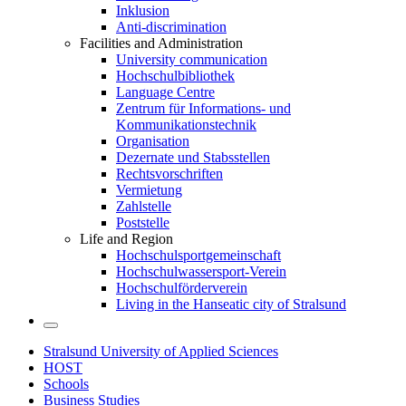
Inklusion
Anti-discrimination
Facilities and Administration
University communication
Hochschulbibliothek
Language Centre
Zentrum für Informations- und
Kommunikationstechnik
Organisation
Dezernate und Stabsstellen
Rechtsvorschriften
Vermietung
Zahlstelle
Poststelle
Life and Region
Hochschulsportgemeinschaft
Hochschulwassersport-Verein
Hochschulförderverein
Living in the Hanseatic city of Stralsund
Stralsund University of Applied Sciences
HOST
Schools
Business Studies