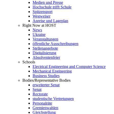
Medien und Presse
Hochschule trifft Schule
Spitzensport
Wegweiser
Anreise und Lageplan
Right Now at HOST
News
Ukraine
Veranstaltungen
öffentliche Ausschreibungen
Stellenangebote
Digitalisierung
Absolventenfeier
Schools
Electrical Engineering and Computer Science
Mechanical Engineering
Business Studies
Bodies/Representative Bodies
erweiterter Senat
Senat
Rectorate
studentische Vertretungen
Personalräte
Gremienwahlen
Gleichstellung