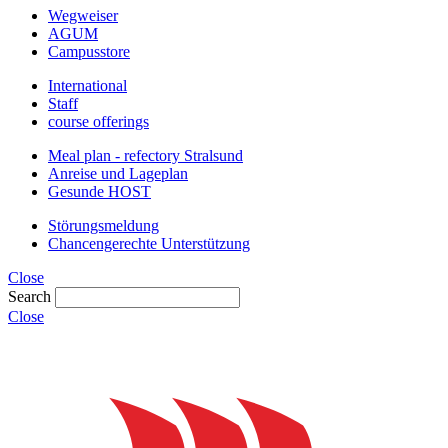
Wegweiser
AGUM
Campusstore
International
Staff
course offerings
Meal plan - refectory Stralsund
Anreise und Lageplan
Gesunde HOST
Störungsmeldung
Chancengerechte Unterstützung
Close
Search
Close