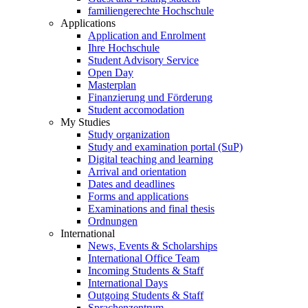
familiengerechte Hochschule
Applications
Application and Enrolment
Ihre Hochschule
Student Advisory Service
Open Day
Masterplan
Finanzierung und Förderung
Student accomodation
My Studies
Study organization
Study and examination portal (SuP)
Digital teaching and learning
Arrival and orientation
Dates and deadlines
Forms and applications
Examinations and final thesis
Ordnungen
International
News, Events & Scholarships
International Office Team
Incoming Students & Staff
International Days
Outgoing Students & Staff
Sprachenzentrum