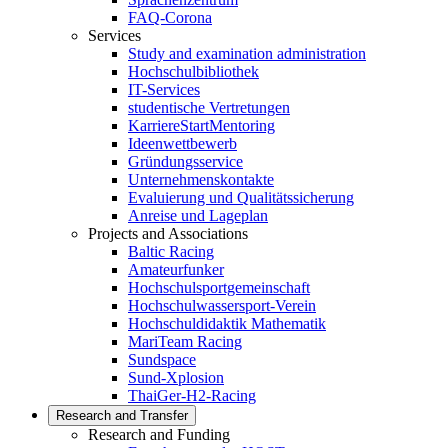
FAQ-Corona
Services
Study and examination administration
Hochschulbibliothek
IT-Services
studentische Vertretungen
KarriereStartMentoring
Ideenwettbewerb
Gründungsservice
Unternehmenskontakte
Evaluierung und Qualitätssicherung
Anreise und Lageplan
Projects and Associations
Baltic Racing
Amateurfunker
Hochschulsportgemeinschaft
Hochschulwassersport-Verein
Hochschuldidaktik Mathematik
MariTeam Racing
Sundspace
Sund-Xplosion
ThaiGer-H2-Racing
Research and Transfer
Research and Funding