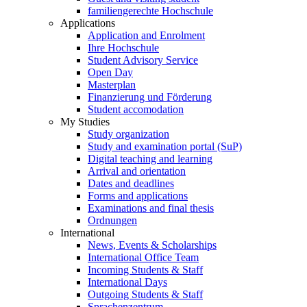
familiengerechte Hochschule
Applications
Application and Enrolment
Ihre Hochschule
Student Advisory Service
Open Day
Masterplan
Finanzierung und Förderung
Student accomodation
My Studies
Study organization
Study and examination portal (SuP)
Digital teaching and learning
Arrival and orientation
Dates and deadlines
Forms and applications
Examinations and final thesis
Ordnungen
International
News, Events & Scholarships
International Office Team
Incoming Students & Staff
International Days
Outgoing Students & Staff
Sprachenzentrum