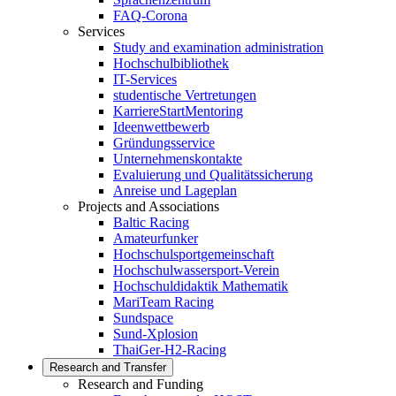
FAQ-Corona
Services
Study and examination administration
Hochschulbibliothek
IT-Services
studentische Vertretungen
KarriereStartMentoring
Ideenwettbewerb
Gründungsservice
Unternehmenskontakte
Evaluierung und Qualitätssicherung
Anreise und Lageplan
Projects and Associations
Baltic Racing
Amateurfunker
Hochschulsportgemeinschaft
Hochschulwassersport-Verein
Hochschuldidaktik Mathematik
MariTeam Racing
Sundspace
Sund-Xplosion
ThaiGer-H2-Racing
Research and Transfer
Research and Funding