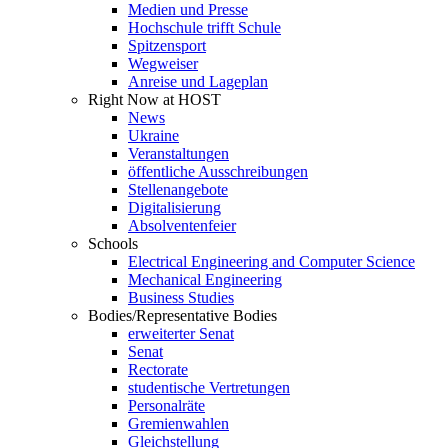
Medien und Presse
Hochschule trifft Schule
Spitzensport
Wegweiser
Anreise und Lageplan
Right Now at HOST
News
Ukraine
Veranstaltungen
öffentliche Ausschreibungen
Stellenangebote
Digitalisierung
Absolventenfeier
Schools
Electrical Engineering and Computer Science
Mechanical Engineering
Business Studies
Bodies/Representative Bodies
erweiterter Senat
Senat
Rectorate
studentische Vertretungen
Personalräte
Gremienwahlen
Gleichstellung