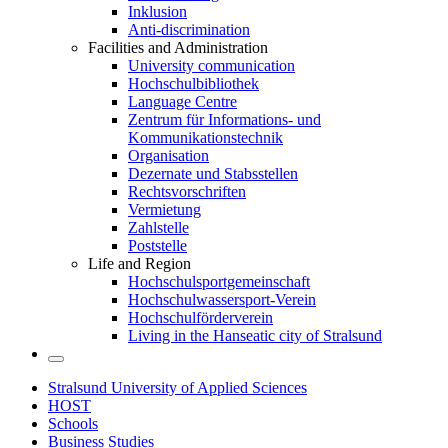
Inklusion
Anti-discrimination
Facilities and Administration
University communication
Hochschulbibliothek
Language Centre
Zentrum für Informations- und
Kommunikationstechnik
Organisation
Dezernate und Stabsstellen
Rechtsvorschriften
Vermietung
Zahlstelle
Poststelle
Life and Region
Hochschulsportgemeinschaft
Hochschulwassersport-Verein
Hochschulförderverein
Living in the Hanseatic city of Stralsund
Stralsund University of Applied Sciences
HOST
Schools
Business Studies