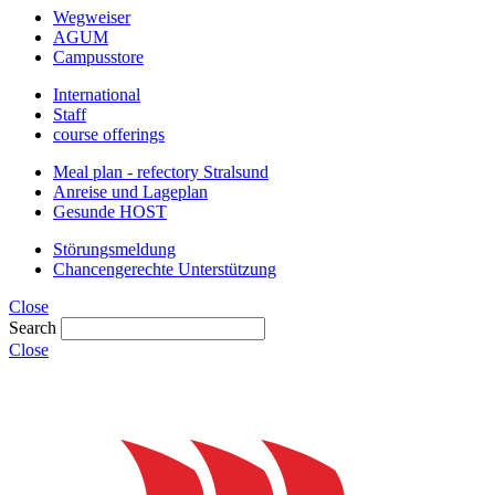
Wegweiser
AGUM
Campusstore
International
Staff
course offerings
Meal plan - refectory Stralsund
Anreise und Lageplan
Gesunde HOST
Störungsmeldung
Chancengerechte Unterstützung
Close
Search
Close