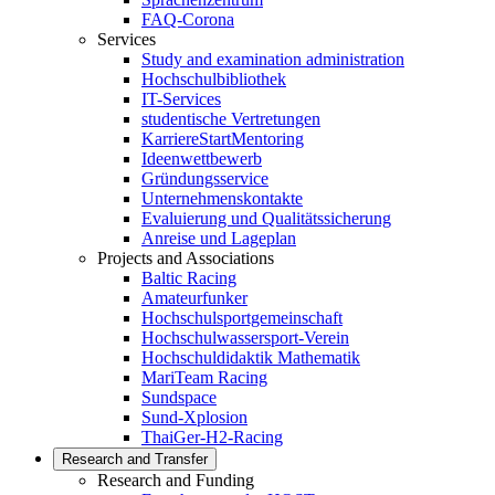
FAQ-Corona
Services
Study and examination administration
Hochschulbibliothek
IT-Services
studentische Vertretungen
KarriereStartMentoring
Ideenwettbewerb
Gründungsservice
Unternehmenskontakte
Evaluierung und Qualitätssicherung
Anreise und Lageplan
Projects and Associations
Baltic Racing
Amateurfunker
Hochschulsportgemeinschaft
Hochschulwassersport-Verein
Hochschuldidaktik Mathematik
MariTeam Racing
Sundspace
Sund-Xplosion
ThaiGer-H2-Racing
Research and Transfer
Research and Funding