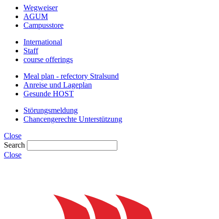
Wegweiser
AGUM
Campusstore
International
Staff
course offerings
Meal plan - refectory Stralsund
Anreise und Lageplan
Gesunde HOST
Störungsmeldung
Chancengerechte Unterstützung
Close
Search
Close