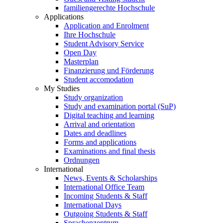
familiengerechte Hochschule
Applications
Application and Enrolment
Ihre Hochschule
Student Advisory Service
Open Day
Masterplan
Finanzierung und Förderung
Student accomodation
My Studies
Study organization
Study and examination portal (SuP)
Digital teaching and learning
Arrival and orientation
Dates and deadlines
Forms and applications
Examinations and final thesis
Ordnungen
International
News, Events & Scholarships
International Office Team
Incoming Students & Staff
International Days
Outgoing Students & Staff
Sprachenzentrum