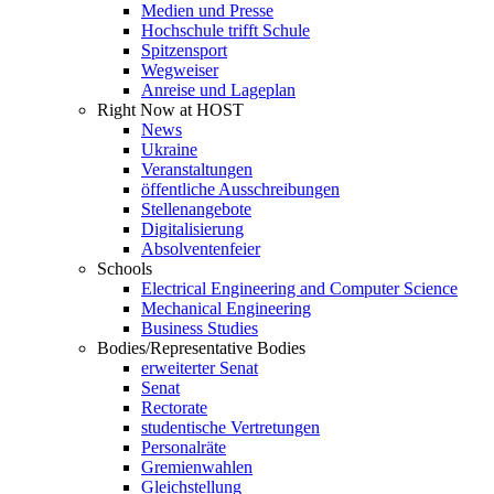
Medien und Presse
Hochschule trifft Schule
Spitzensport
Wegweiser
Anreise und Lageplan
Right Now at HOST
News
Ukraine
Veranstaltungen
öffentliche Ausschreibungen
Stellenangebote
Digitalisierung
Absolventenfeier
Schools
Electrical Engineering and Computer Science
Mechanical Engineering
Business Studies
Bodies/Representative Bodies
erweiterter Senat
Senat
Rectorate
studentische Vertretungen
Personalräte
Gremienwahlen
Gleichstellung