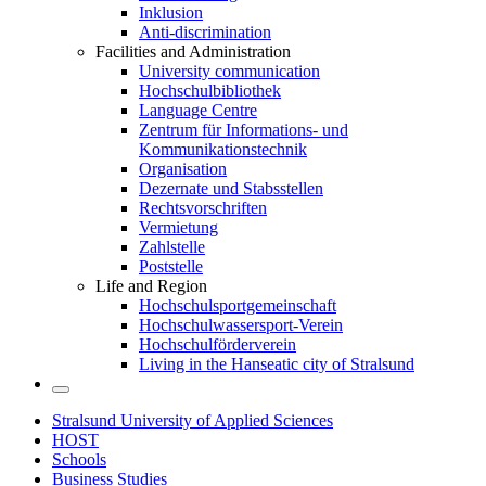
Inklusion
Anti-discrimination
Facilities and Administration
University communication
Hochschulbibliothek
Language Centre
Zentrum für Informations- und
Kommunikationstechnik
Organisation
Dezernate und Stabsstellen
Rechtsvorschriften
Vermietung
Zahlstelle
Poststelle
Life and Region
Hochschulsportgemeinschaft
Hochschulwassersport-Verein
Hochschulförderverein
Living in the Hanseatic city of Stralsund
Stralsund University of Applied Sciences
HOST
Schools
Business Studies