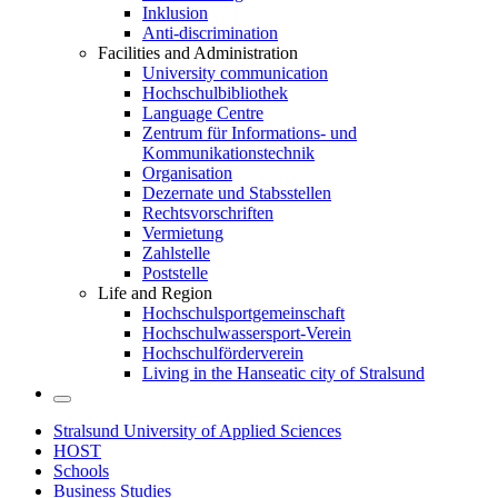
Inklusion
Anti-discrimination
Facilities and Administration
University communication
Hochschulbibliothek
Language Centre
Zentrum für Informations- und
Kommunikationstechnik
Organisation
Dezernate und Stabsstellen
Rechtsvorschriften
Vermietung
Zahlstelle
Poststelle
Life and Region
Hochschulsportgemeinschaft
Hochschulwassersport-Verein
Hochschulförderverein
Living in the Hanseatic city of Stralsund
Stralsund University of Applied Sciences
HOST
Schools
Business Studies