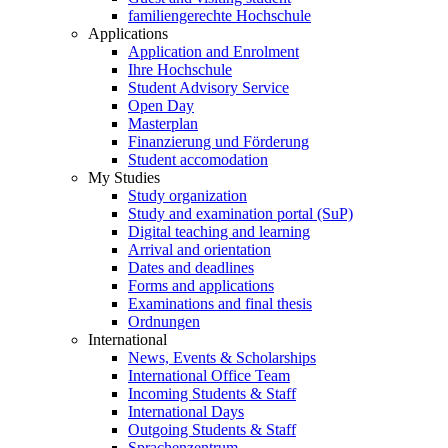
familiengerechte Hochschule
Applications
Application and Enrolment
Ihre Hochschule
Student Advisory Service
Open Day
Masterplan
Finanzierung und Förderung
Student accomodation
My Studies
Study organization
Study and examination portal (SuP)
Digital teaching and learning
Arrival and orientation
Dates and deadlines
Forms and applications
Examinations and final thesis
Ordnungen
International
News, Events & Scholarships
International Office Team
Incoming Students & Staff
International Days
Outgoing Students & Staff
Sprachenzentrum