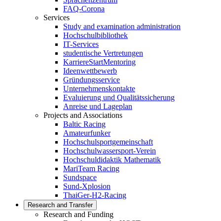
FAQ-Corona
Services
Study and examination administration
Hochschulbibliothek
IT-Services
studentische Vertretungen
KarriereStartMentoring
Ideenwettbewerb
Gründungsservice
Unternehmenskontakte
Evaluierung und Qualitätssicherung
Anreise und Lageplan
Projects and Associations
Baltic Racing
Amateurfunker
Hochschulsportgemeinschaft
Hochschulwassersport-Verein
Hochschuldidaktik Mathematik
MariTeam Racing
Sundspace
Sund-Xplosion
ThaiGer-H2-Racing
Research and Transfer
Research and Funding