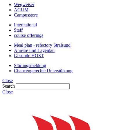
Wegweiser
AGUM
Campusstore
International
Staff
course offerings
Meal plan - refectory Stralsund
Anreise und Lageplan
Gesunde HOST
Störungsmeldung
Chancengerechte Unterstützung
Close
Search
Close