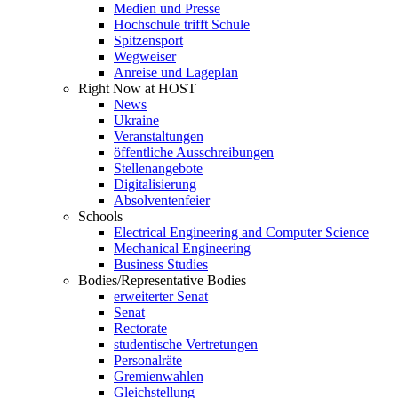
Medien und Presse
Hochschule trifft Schule
Spitzensport
Wegweiser
Anreise und Lageplan
Right Now at HOST
News
Ukraine
Veranstaltungen
öffentliche Ausschreibungen
Stellenangebote
Digitalisierung
Absolventenfeier
Schools
Electrical Engineering and Computer Science
Mechanical Engineering
Business Studies
Bodies/Representative Bodies
erweiterter Senat
Senat
Rectorate
studentische Vertretungen
Personalräte
Gremienwahlen
Gleichstellung