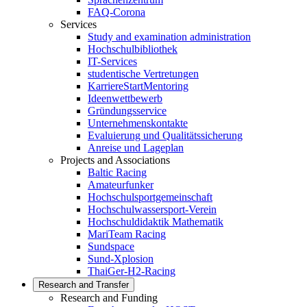
FAQ-Corona
Services
Study and examination administration
Hochschulbibliothek
IT-Services
studentische Vertretungen
KarriereStartMentoring
Ideenwettbewerb
Gründungsservice
Unternehmenskontakte
Evaluierung und Qualitätssicherung
Anreise und Lageplan
Projects and Associations
Baltic Racing
Amateurfunker
Hochschulsportgemeinschaft
Hochschulwassersport-Verein
Hochschuldidaktik Mathematik
MariTeam Racing
Sundspace
Sund-Xplosion
ThaiGer-H2-Racing
Research and Transfer
Research and Funding