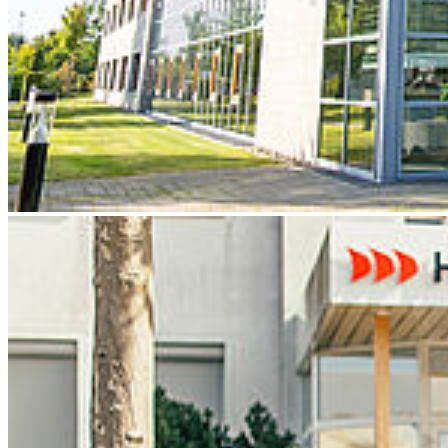
Please note:
Once you watch the video, data will be transmitted to
Youtube/Google. For more information, see
Google Privacy
.
Con­fer­ence Venue
A map of the campus can be found
here
.
The Keynotes as well as the coffee breaks will be in building
5.
The parallel session will take place in building 21.
The university restaurant for lunch is located in building 3.