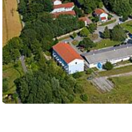
Login
Dienstleistungsportal "e-HOST"
Studien- und Prüfungsportal (SuP)
B-ite
Webmailer
Moodle
Zeiterfassung