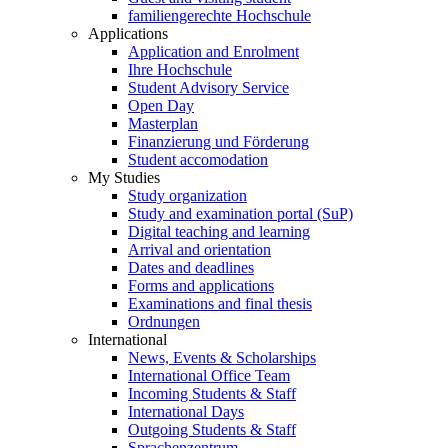
familiengerechte Hochschule
Applications
Application and Enrolment
Ihre Hochschule
Student Advisory Service
Open Day
Masterplan
Finanzierung und Förderung
Student accomodation
My Studies
Study organization
Study and examination portal (SuP)
Digital teaching and learning
Arrival and orientation
Dates and deadlines
Forms and applications
Examinations and final thesis
Ordnungen
International
News, Events & Scholarships
International Office Team
Incoming Students & Staff
International Days
Outgoing Students & Staff
Sprachenzentrum