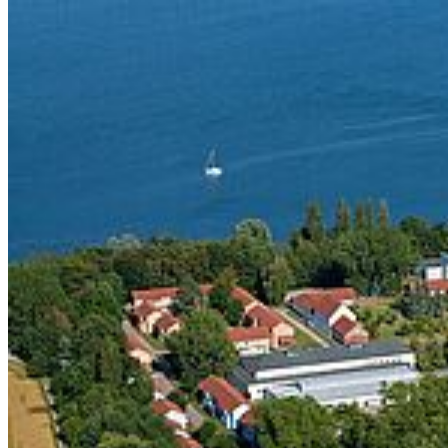
Touristic
map
of the historic city center.
Kon­takt
Hochschule Stralsund
Zur Schwedenschanze 15
18435 Stralsund
Telefonzentrale: +49 3831 455
Zentrale Fax-Nummer: +49 3831 456 680
Allgemeine Studienberatung
Fakultät für Elektrotechnik und Informatik
Fakultät für Maschinenbau
Fakultät für Wirtschaft
Hochschulkommunikation