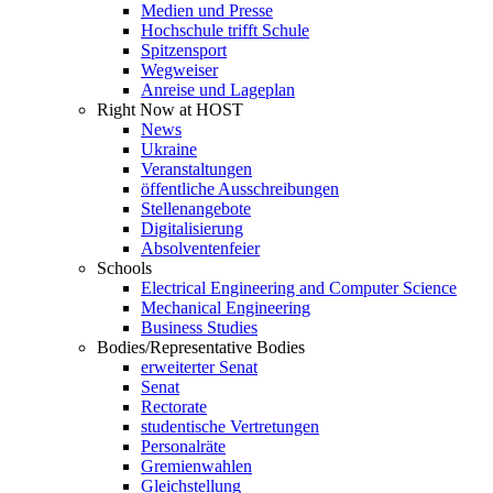
Medien und Presse
Hochschule trifft Schule
Spitzensport
Wegweiser
Anreise und Lageplan
Right Now at HOST
News
Ukraine
Veranstaltungen
öffentliche Ausschreibungen
Stellenangebote
Digitalisierung
Absolventenfeier
Schools
Electrical Engineering and Computer Science
Mechanical Engineering
Business Studies
Bodies/Representative Bodies
erweiterter Senat
Senat
Rectorate
studentische Vertretungen
Personalräte
Gremienwahlen
Gleichstellung