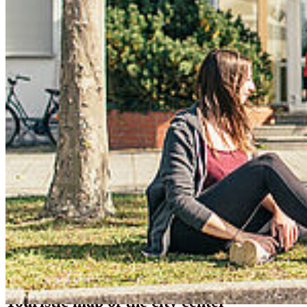
How to get to the cam­pus?
A map of the public trasport lines can be found
here
. The closest
stations to the campus are
‘Hochschule’ (
line 1
)
and ‘Knieper Nord' (l
ine 4
) with a five minutes walk.
Note that from the main station, line 1 is at the opposite side of the
street (direction Prohn) while line 4 is on the same side of the street
(direction Viermorgen).
Bus tickets can be bougt at the driver after entering the bus. A ticket
for the whole week and the ‘Hansestadt Stralsund’ is 17,20€. A
single ticket is at 2.60€ and a day ticket at 8.00 €. Here you can
find an an overview of the
available tickets
as well as a
website of
the VVR
where you can search for connections.
Touris­tic map of the city cen­ter