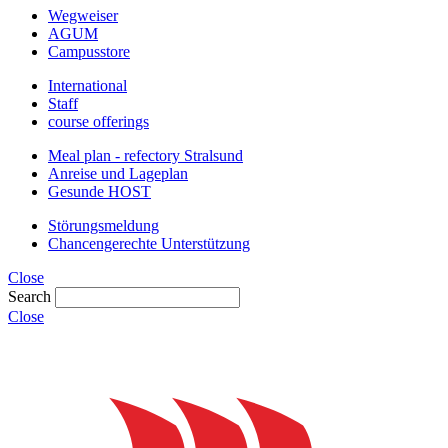
Wegweiser
AGUM
Campusstore
International
Staff
course offerings
Meal plan - refectory Stralsund
Anreise und Lageplan
Gesunde HOST
Störungsmeldung
Chancengerechte Unterstützung
Close
Search
Close