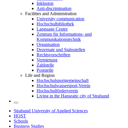
Inklusion
Anti-discrimination
Facilities and Administration
University communication
Hochschulbibliothek
Language Centre
Zentrum für Informations- und
Kommunikationstechnik
Organisation
Dezernate und Stabsstellen
Rechtsvorschriften
Vermietung
Zahlstelle
Poststelle
Life and Region
Hochschulsportgemeinschaft
Hochschulwassersport-Verein
Hochschulförderverein
Living in the Hanseatic city of Stralsund
Stralsund University of Applied Sciences
HOST
Schools
Business Studies