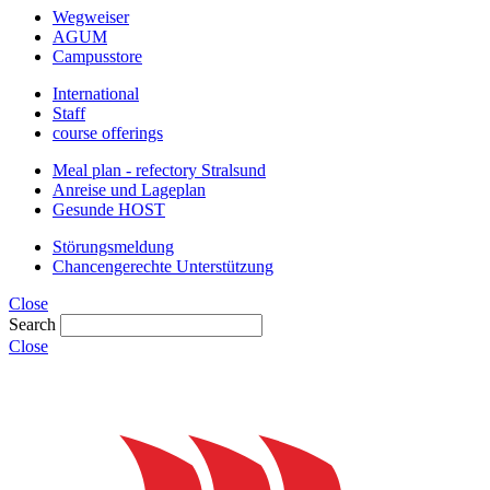
Wegweiser
AGUM
Campusstore
International
Staff
course offerings
Meal plan - refectory Stralsund
Anreise und Lageplan
Gesunde HOST
Störungsmeldung
Chancengerechte Unterstützung
Close
Search
Close