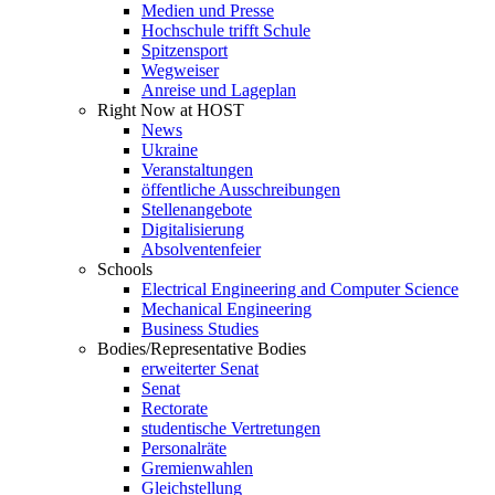
Medien und Presse
Hochschule trifft Schule
Spitzensport
Wegweiser
Anreise und Lageplan
Right Now at HOST
News
Ukraine
Veranstaltungen
öffentliche Ausschreibungen
Stellenangebote
Digitalisierung
Absolventenfeier
Schools
Electrical Engineering and Computer Science
Mechanical Engineering
Business Studies
Bodies/Representative Bodies
erweiterter Senat
Senat
Rectorate
studentische Vertretungen
Personalräte
Gremienwahlen
Gleichstellung