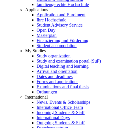
familiengerechte Hochschule
Applications
Application and Enrolment
Ihre Hochschule
Student Advisory Service
Open Day
Masterplan
Finanzierung und Förderung
Student accomodation
My Studies
Study organization
Study and examination portal (SuP)
Digital teaching and learning
Arrival and orientation
Dates and deadlines
Forms and applications
Examinations and final thesis
Ordnungen
International
News, Events & Scholarships
International Office Team
Incoming Students & Staff
International Days
Outgoing Students & Staff
Sprachenzentrum