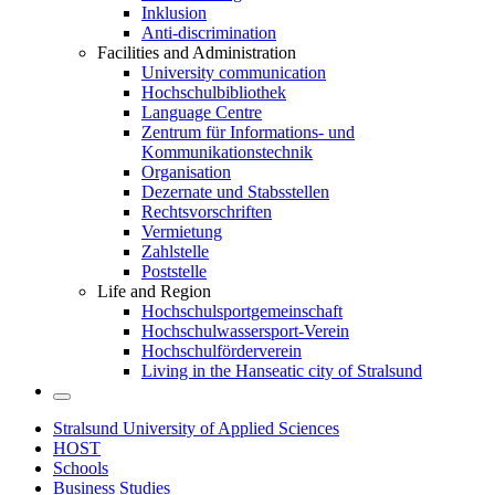
Inklusion
Anti-discrimination
Facilities and Administration
University communication
Hochschulbibliothek
Language Centre
Zentrum für Informations- und
Kommunikationstechnik
Organisation
Dezernate und Stabsstellen
Rechtsvorschriften
Vermietung
Zahlstelle
Poststelle
Life and Region
Hochschulsportgemeinschaft
Hochschulwassersport-Verein
Hochschulförderverein
Living in the Hanseatic city of Stralsund
Stralsund University of Applied Sciences
HOST
Schools
Business Studies