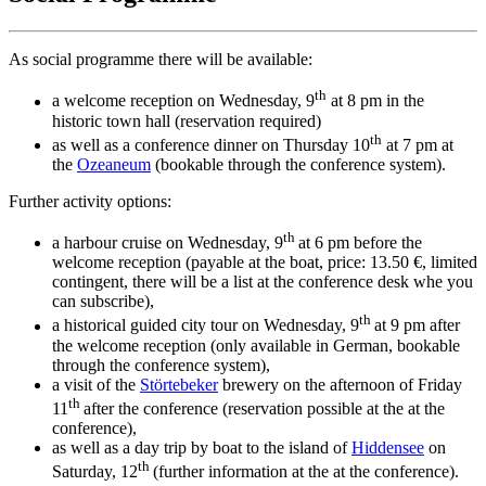
As social programme there will be available:
th
a welcome reception on Wednesday, 9
at 8 pm in the
historic town hall (reservation required)
th
as well as a conference dinner on Thursday 10
at 7 pm at
the
Ozeaneum
(bookable through the conference system).
Further activity options:
th
a harbour cruise on Wednesday, 9
at 6 pm before the
welcome reception (payable at the boat, price: 13.50 €, limited
contingent, there will be a list at the conference desk whe you
can subscribe),
th
a historical guided city tour on Wednesday, 9
at 9 pm after
the welcome reception (only available in German, bookable
through the conference system),
a visit of the
Störtebeker
brewery on the afternoon of Friday
th
11
after the conference (reservation possible at the at the
conference),
as well as a day trip by boat to the island of
Hiddensee
on
th
Saturday, 12
(further information at the at the conference).