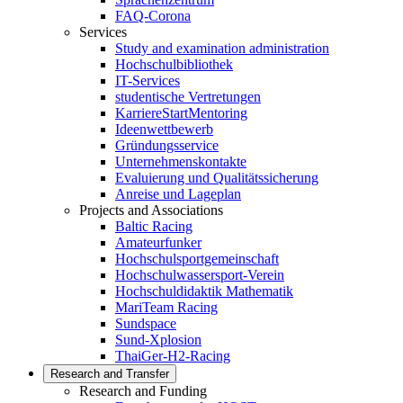
FAQ-Corona
Services
Study and examination administration
Hochschulbibliothek
IT-Services
studentische Vertretungen
KarriereStartMentoring
Ideenwettbewerb
Gründungsservice
Unternehmenskontakte
Evaluierung und Qualitätssicherung
Anreise und Lageplan
Projects and Associations
Baltic Racing
Amateurfunker
Hochschulsportgemeinschaft
Hochschulwassersport-Verein
Hochschuldidaktik Mathematik
MariTeam Racing
Sundspace
Sund-Xplosion
ThaiGer-H2-Racing
Research and Transfer
Research and Funding