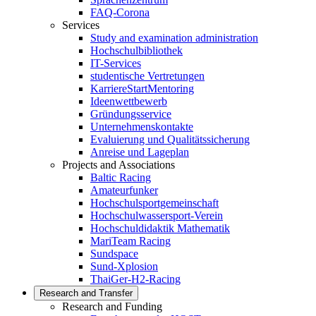
FAQ-Corona
Services
Study and examination administration
Hochschulbibliothek
IT-Services
studentische Vertretungen
KarriereStartMentoring
Ideenwettbewerb
Gründungsservice
Unternehmenskontakte
Evaluierung und Qualitätssicherung
Anreise und Lageplan
Projects and Associations
Baltic Racing
Amateurfunker
Hochschulsportgemeinschaft
Hochschulwassersport-Verein
Hochschuldidaktik Mathematik
MariTeam Racing
Sundspace
Sund-Xplosion
ThaiGer-H2-Racing
Research and Transfer
Research and Funding