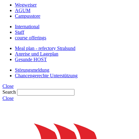
Wegweiser
AGUM
Campusstore
International
Staff
course offerings
Meal plan - refectory Stralsund
Anreise und Lageplan
Gesunde HOST
Störungsmeldung
Chancengerechte Unterstützung
Close
Search
Close