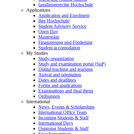
familiengerechte Hochschule
Applications
Application and Enrolment
Ihre Hochschule
Student Advisory Service
Open Day
Masterplan
Finanzierung und Förderung
Student accomodation
My Studies
Study organization
Study and examination portal (SuP)
Digital teaching and learning
Arrival and orientation
Dates and deadlines
Forms and applications
Examinations and final thesis
Ordnungen
International
News, Events & Scholarships
International Office Team
Incoming Students & Staff
International Days
Outgoing Students & Staff
Sprachenzentrum