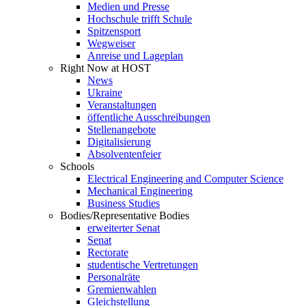
Medien und Presse
Hochschule trifft Schule
Spitzensport
Wegweiser
Anreise und Lageplan
Right Now at HOST
News
Ukraine
Veranstaltungen
öffentliche Ausschreibungen
Stellenangebote
Digitalisierung
Absolventenfeier
Schools
Electrical Engineering and Computer Science
Mechanical Engineering
Business Studies
Bodies/Representative Bodies
erweiterter Senat
Senat
Rectorate
studentische Vertretungen
Personalräte
Gremienwahlen
Gleichstellung