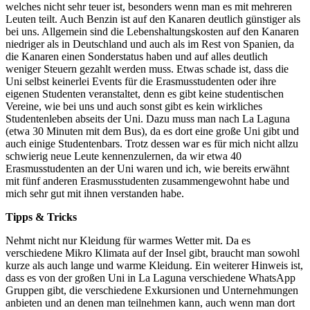
welches nicht sehr teuer ist, besonders wenn man es mit mehreren
Leuten teilt. Auch Benzin ist auf den Kanaren deutlich günstiger als
bei uns. Allgemein sind die Lebenshaltungskosten auf den Kanaren
niedriger als in Deutschland und auch als im Rest von Spanien, da
die Kanaren einen Sonderstatus haben und auf alles deutlich
weniger Steuern gezahlt werden muss. Etwas schade ist, dass die
Uni selbst keinerlei Events für die Erasmusstudenten oder ihre
eigenen Studenten veranstaltet, denn es gibt keine studentischen
Vereine, wie bei uns und auch sonst gibt es kein wirkliches
Studentenleben abseits der Uni. Dazu muss man nach La Laguna
(etwa 30 Minuten mit dem Bus), da es dort eine große Uni gibt und
auch einige Studentenbars. Trotz dessen war es für mich nicht allzu
schwierig neue Leute kennenzulernen, da wir etwa 40
Erasmusstudenten an der Uni waren und ich, wie bereits erwähnt
mit fünf anderen Erasmusstudenten zusammengewohnt habe und
mich sehr gut mit ihnen verstanden habe.
Tipps & Tricks
Nehmt nicht nur Kleidung für warmes Wetter mit. Da es
verschiedene Mikro Klimata auf der Insel gibt, braucht man sowohl
kurze als auch lange und warme Kleidung. Ein weiterer Hinweis ist,
dass es von der großen Uni in La Laguna verschiedene WhatsApp
Gruppen gibt, die verschiedene Exkursionen und Unternehmungen
anbieten und an denen man teilnehmen kann, auch wenn man dort