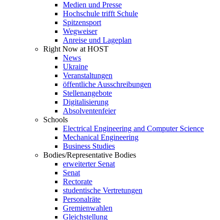
Medien und Presse
Hochschule trifft Schule
Spitzensport
Wegweiser
Anreise und Lageplan
Right Now at HOST
News
Ukraine
Veranstaltungen
öffentliche Ausschreibungen
Stellenangebote
Digitalisierung
Absolventenfeier
Schools
Electrical Engineering and Computer Science
Mechanical Engineering
Business Studies
Bodies/Representative Bodies
erweiterter Senat
Senat
Rectorate
studentische Vertretungen
Personalräte
Gremienwahlen
Gleichstellung