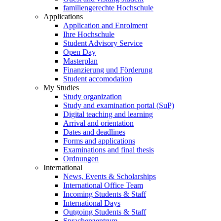
familiengerechte Hochschule
Applications
Application and Enrolment
Ihre Hochschule
Student Advisory Service
Open Day
Masterplan
Finanzierung und Förderung
Student accomodation
My Studies
Study organization
Study and examination portal (SuP)
Digital teaching and learning
Arrival and orientation
Dates and deadlines
Forms and applications
Examinations and final thesis
Ordnungen
International
News, Events & Scholarships
International Office Team
Incoming Students & Staff
International Days
Outgoing Students & Staff
Sprachenzentrum