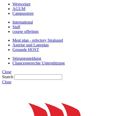
Wegweiser
AGUM
Campusstore
International
Staff
course offerings
Meal plan - refectory Stralsund
Anreise und Lageplan
Gesunde HOST
Störungsmeldung
Chancengerechte Unterstützung
Close
Search
Close