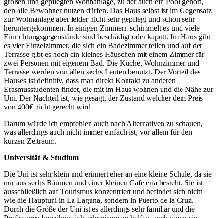
großen und gepflegten Wohnanlage, zu der auch ein Pool gehört,
den alle Bewohner nutzen dürfen. Das Haus selbst ist im Gegensatz
zur Wohnanlage aber leider nicht sehr gepflegt und schon sehr
heruntergekommen. In einigen Zimmern schimmelt es und viele
Einrichtungsgegenstände sind beschädigt oder kaputt. Im Haus gibt
es vier Einzelzimmer, die sich ein Badezimmer teilen und auf der
Terrasse gibt es noch ein kleines Häuschen mit einem Zimmer für
zwei Personen mit eigenem Bad. Die Küche, Wohnzimmer und
Terrasse werden von allen sechs Leuten benutzt. Der Vorteil des
Hauses ist definitiv, dass man direkt Kontakt zu anderen
Erasmusstudenten findet, die mit im Haus wohnen und die Nähe zur
Uni. Der Nachteil ist, wie gesagt, der Zustand welcher dem Preis
von 400€ nicht gerecht wird.
Darum würde ich empfehlen auch nach Alternativen zu schauen,
was allerdings auch nicht immer einfach ist, vor allem für den
kurzen Zeitraum.
Universität & Studium
Die Uni ist sehr klein und erinnert eher an eine kleine Schule, da sie
nur aus sechs Räumen und einer kleinen Cafeteria besteht. Sie ist
ausschließlich auf Tourismus konzentriert und befindet sich nicht
wie die Hauptuni in La Laguna, sondern in Puerto de la Cruz.
Durch die Größe der Uni ist es allerdings sehr familiär und die
Professoren bemühen sich sehr einem zu helfen, auch wenn sie