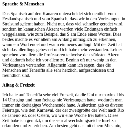
Sprache & Menschen
Das Spanisch auf den Kanaren unterscheidet sich deutlich vom
Festlandspanisch und vom Spanisch, dass wir in den Vorlesungen in
Stralsund gelernt haben. Nicht nur, dass viel schneller geredet wird,
sondern im kanarischen Akzent werden viele Endungen einfach
weggelassen, wie zum Beispiel das S am Ende eines Wortes. Dies
beides machte es vor allem am Anfang unmöglich zu erkennen,
wann ein Wort endet und wann ein neues anfängt. Mit der Zeit hat
sich das allerdings gebessert und ich habe mehr verstanden. Leider
sprachen vor allem die Professoren teilweise den stärksten Akzent
und dadurch habe ich vor allem zu Beginn oft nur wenig in den
Vorlesungen verstanden. Allgemein kann ich sagen, dass die
Menschen auf Teneriffa alle sehr herzlich, aufgeschlossen und
freundlich sind.
Alltag & Freizeit
Ich hatte auf Teneriffa sehr viel Freizeit, da die Uni nur maximal bis
14 Uhr ging und man freitags nie Vorlesungen hatte, wodurch man
immer ein dreitägiges Wochenende hatte. Außerdem gab es diverse
Feiertage, wie den Karneval, der der zweitgrößte der Welt nach Rio
de Janeiro ist, oder Ostern, wo wir eine Woche frei hatten. Diese
Zeit habe ich genutzt, um die sehr abwechslungsreiche Insel zu
erkunden und zu erleben. Am besten geht das mit einem Mietauto,