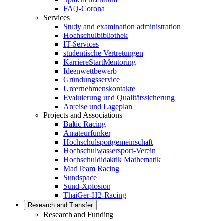
FAQ-Corona
Services
Study and examination administration
Hochschulbibliothek
IT-Services
studentische Vertretungen
KarriereStartMentoring
Ideenwettbewerb
Gründungsservice
Unternehmenskontakte
Evaluierung und Qualitätssicherung
Anreise und Lageplan
Projects and Associations
Baltic Racing
Amateurfunker
Hochschulsportgemeinschaft
Hochschulwassersport-Verein
Hochschuldidaktik Mathematik
MariTeam Racing
Sundspace
Sund-Xplosion
ThaiGer-H2-Racing
Research and Transfer
Research and Funding