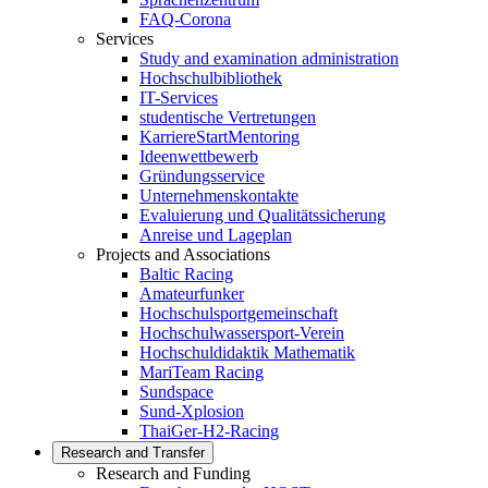
FAQ-Corona
Services
Study and examination administration
Hochschulbibliothek
IT-Services
studentische Vertretungen
KarriereStartMentoring
Ideenwettbewerb
Gründungsservice
Unternehmenskontakte
Evaluierung und Qualitätssicherung
Anreise und Lageplan
Projects and Associations
Baltic Racing
Amateurfunker
Hochschulsportgemeinschaft
Hochschulwassersport-Verein
Hochschuldidaktik Mathematik
MariTeam Racing
Sundspace
Sund-Xplosion
ThaiGer-H2-Racing
Research and Transfer
Research and Funding