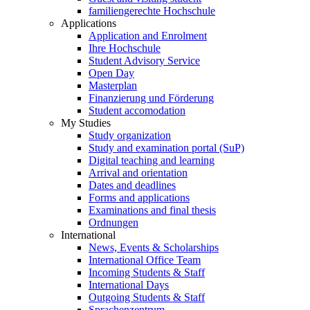
familiengerechte Hochschule
Applications
Application and Enrolment
Ihre Hochschule
Student Advisory Service
Open Day
Masterplan
Finanzierung und Förderung
Student accomodation
My Studies
Study organization
Study and examination portal (SuP)
Digital teaching and learning
Arrival and orientation
Dates and deadlines
Forms and applications
Examinations and final thesis
Ordnungen
International
News, Events & Scholarships
International Office Team
Incoming Students & Staff
International Days
Outgoing Students & Staff
Sprachenzentrum