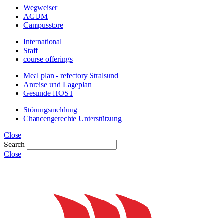
Wegweiser
AGUM
Campusstore
International
Staff
course offerings
Meal plan - refectory Stralsund
Anreise und Lageplan
Gesunde HOST
Störungsmeldung
Chancengerechte Unterstützung
Close
Search
Close