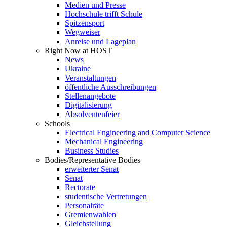
Medien und Presse
Hochschule trifft Schule
Spitzensport
Wegweiser
Anreise und Lageplan
Right Now at HOST
News
Ukraine
Veranstaltungen
öffentliche Ausschreibungen
Stellenangebote
Digitalisierung
Absolventenfeier
Schools
Electrical Engineering and Computer Science
Mechanical Engineering
Business Studies
Bodies/Representative Bodies
erweiterter Senat
Senat
Rectorate
studentische Vertretungen
Personalräte
Gremienwahlen
Gleichstellung