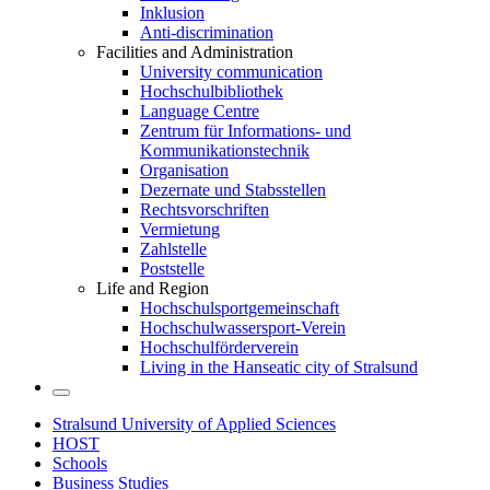
Inklusion
Anti-discrimination
Facilities and Administration
University communication
Hochschulbibliothek
Language Centre
Zentrum für Informations- und
Kommunikationstechnik
Organisation
Dezernate und Stabsstellen
Rechtsvorschriften
Vermietung
Zahlstelle
Poststelle
Life and Region
Hochschulsportgemeinschaft
Hochschulwassersport-Verein
Hochschulförderverein
Living in the Hanseatic city of Stralsund
Stralsund University of Applied Sciences
HOST
Schools
Business Studies