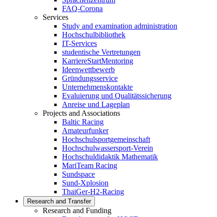
FAQ-Corona
Services
Study and examination administration
Hochschulbibliothek
IT-Services
studentische Vertretungen
KarriereStartMentoring
Ideenwettbewerb
Gründungsservice
Unternehmenskontakte
Evaluierung und Qualitätssicherung
Anreise und Lageplan
Projects and Associations
Baltic Racing
Amateurfunker
Hochschulsportgemeinschaft
Hochschulwassersport-Verein
Hochschuldidaktik Mathematik
MariTeam Racing
Sundspace
Sund-Xplosion
ThaiGer-H2-Racing
Research and Transfer
Research and Funding