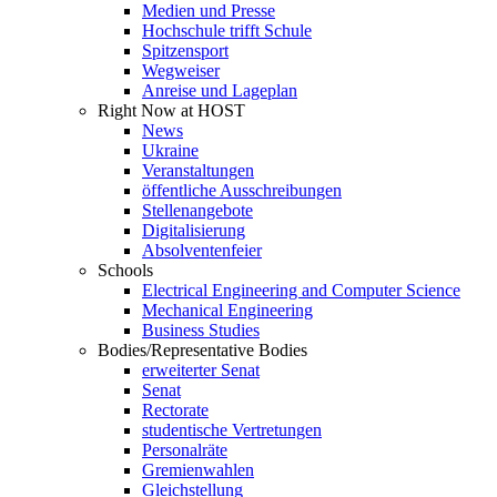
Medien und Presse
Hochschule trifft Schule
Spitzensport
Wegweiser
Anreise und Lageplan
Right Now at HOST
News
Ukraine
Veranstaltungen
öffentliche Ausschreibungen
Stellenangebote
Digitalisierung
Absolventenfeier
Schools
Electrical Engineering and Computer Science
Mechanical Engineering
Business Studies
Bodies/Representative Bodies
erweiterter Senat
Senat
Rectorate
studentische Vertretungen
Personalräte
Gremienwahlen
Gleichstellung