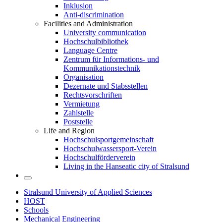
Inklusion
Anti-discrimination
Facilities and Administration
University communication
Hochschulbibliothek
Language Centre
Zentrum für Informations- und
Kommunikationstechnik
Organisation
Dezernate und Stabsstellen
Rechtsvorschriften
Vermietung
Zahlstelle
Poststelle
Life and Region
Hochschulsportgemeinschaft
Hochschulwassersport-Verein
Hochschulförderverein
Living in the Hanseatic city of Stralsund
Stralsund University of Applied Sciences
HOST
Schools
Mechanical Engineering