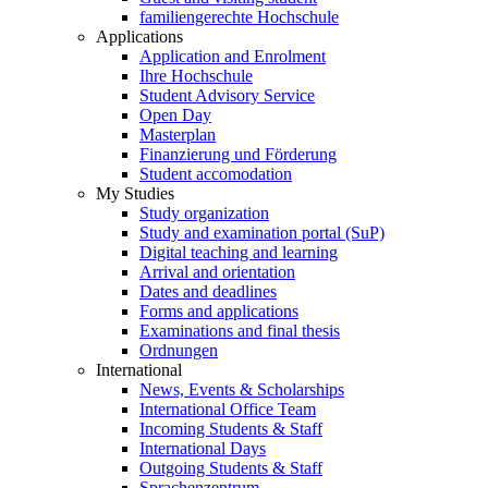
familiengerechte Hochschule
Applications
Application and Enrolment
Ihre Hochschule
Student Advisory Service
Open Day
Masterplan
Finanzierung und Förderung
Student accomodation
My Studies
Study organization
Study and examination portal (SuP)
Digital teaching and learning
Arrival and orientation
Dates and deadlines
Forms and applications
Examinations and final thesis
Ordnungen
International
News, Events & Scholarships
International Office Team
Incoming Students & Staff
International Days
Outgoing Students & Staff
Sprachenzentrum