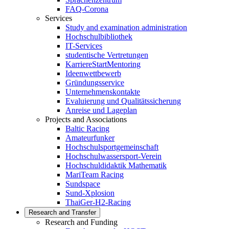
FAQ-Corona
Services
Study and examination administration
Hochschulbibliothek
IT-Services
studentische Vertretungen
KarriereStartMentoring
Ideenwettbewerb
Gründungsservice
Unternehmenskontakte
Evaluierung und Qualitätssicherung
Anreise und Lageplan
Projects and Associations
Baltic Racing
Amateurfunker
Hochschulsportgemeinschaft
Hochschulwassersport-Verein
Hochschuldidaktik Mathematik
MariTeam Racing
Sundspace
Sund-Xplosion
ThaiGer-H2-Racing
Research and Transfer
Research and Funding