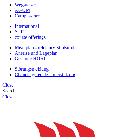
Wegweiser
AGUM
Campusstore
International
Staff
course offerings
Meal plan - refectory Stralsund
Anreise und Lageplan
Gesunde HOST
Störungsmeldung
Chancengerechte Unterstützung
Close
Search
Close