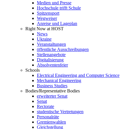
Medien und Presse
Hochschule trifft Schule
Spitzensport
Wegweiser
Anreise und Lageplan
Right Now at HOST
News
Ukraine
Veranstaltungen
öffentliche Ausschreibungen
Stellenangebote
Digitalisierung
Absolventenfeier
Schools
Electrical Engineering and Computer Science
Mechanical Engineering
Business Studies
Bodies/Representative Bodies
erweiterter Senat
Senat
Rectorate
studentische Vertretungen
Personalräte
Gremienwahlen
Gleichstellung