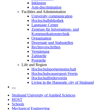
Inklusion
Anti-discrimination
Facilities and Administration
University communication
Hochschulbibliothek
Language Centre
Zentrum für Informations- und
Kommunikationstechnik
Organisation
Dezernate und Stabsstellen
Rechtsvorschriften
Vermietung
Zahlstelle
Poststelle
Life and Region
Hochschulsportgemeinschaft
Hochschulwassersport-Verein
Hochschulförderverein
Living in the Hanseatic city of Stralsund
Stralsund University of Applied Sciences
HOST
Schools
Mechanical Engineering