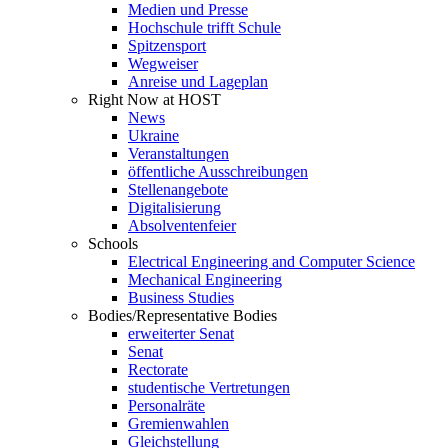
Medien und Presse
Hochschule trifft Schule
Spitzensport
Wegweiser
Anreise und Lageplan
Right Now at HOST
News
Ukraine
Veranstaltungen
öffentliche Ausschreibungen
Stellenangebote
Digitalisierung
Absolventenfeier
Schools
Electrical Engineering and Computer Science
Mechanical Engineering
Business Studies
Bodies/Representative Bodies
erweiterter Senat
Senat
Rectorate
studentische Vertretungen
Personalräte
Gremienwahlen
Gleichstellung