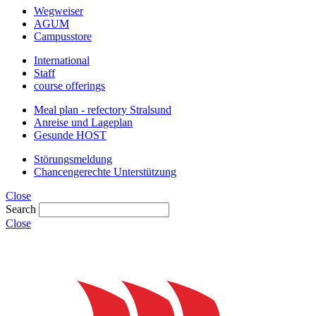
Wegweiser
AGUM
Campusstore
International
Staff
course offerings
Meal plan - refectory Stralsund
Anreise und Lageplan
Gesunde HOST
Störungsmeldung
Chancengerechte Unterstützung
Close
Search
Close