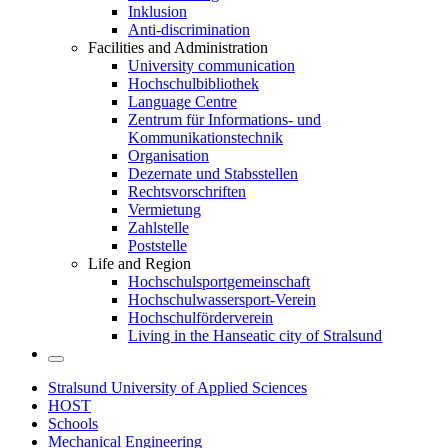
Inklusion
Anti-discrimination
Facilities and Administration
University communication
Hochschulbibliothek
Language Centre
Zentrum für Informations- und
Kommunikationstechnik
Organisation
Dezernate und Stabsstellen
Rechtsvorschriften
Vermietung
Zahlstelle
Poststelle
Life and Region
Hochschulsportgemeinschaft
Hochschulwassersport-Verein
Hochschulförderverein
Living in the Hanseatic city of Stralsund
Stralsund University of Applied Sciences
HOST
Schools
Mechanical Engineering