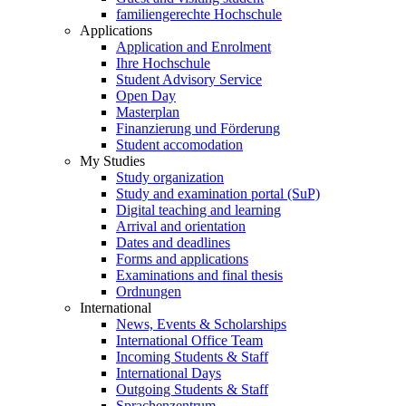
familiengerechte Hochschule
Applications
Application and Enrolment
Ihre Hochschule
Student Advisory Service
Open Day
Masterplan
Finanzierung und Förderung
Student accomodation
My Studies
Study organization
Study and examination portal (SuP)
Digital teaching and learning
Arrival and orientation
Dates and deadlines
Forms and applications
Examinations and final thesis
Ordnungen
International
News, Events & Scholarships
International Office Team
Incoming Students & Staff
International Days
Outgoing Students & Staff
Sprachenzentrum