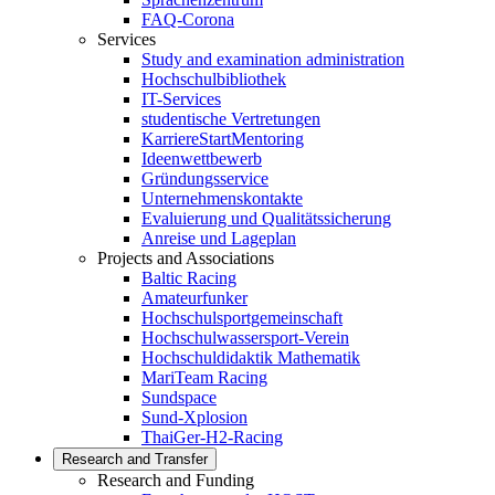
FAQ-Corona
Services
Study and examination administration
Hochschulbibliothek
IT-Services
studentische Vertretungen
KarriereStartMentoring
Ideenwettbewerb
Gründungsservice
Unternehmenskontakte
Evaluierung und Qualitätssicherung
Anreise und Lageplan
Projects and Associations
Baltic Racing
Amateurfunker
Hochschulsportgemeinschaft
Hochschulwassersport-Verein
Hochschuldidaktik Mathematik
MariTeam Racing
Sundspace
Sund-Xplosion
ThaiGer-H2-Racing
Research and Transfer
Research and Funding