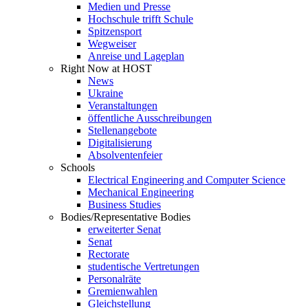
Medien und Presse
Hochschule trifft Schule
Spitzensport
Wegweiser
Anreise und Lageplan
Right Now at HOST
News
Ukraine
Veranstaltungen
öffentliche Ausschreibungen
Stellenangebote
Digitalisierung
Absolventenfeier
Schools
Electrical Engineering and Computer Science
Mechanical Engineering
Business Studies
Bodies/Representative Bodies
erweiterter Senat
Senat
Rectorate
studentische Vertretungen
Personalräte
Gremienwahlen
Gleichstellung