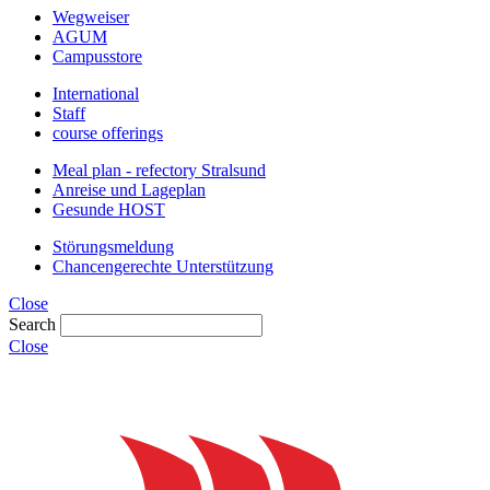
Wegweiser
AGUM
Campusstore
International
Staff
course offerings
Meal plan - refectory Stralsund
Anreise und Lageplan
Gesunde HOST
Störungsmeldung
Chancengerechte Unterstützung
Close
Search
Close