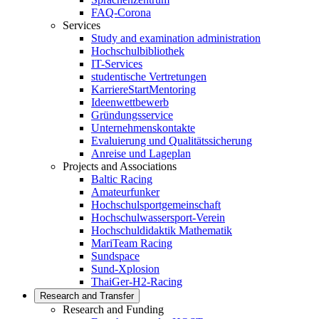
FAQ-Corona
Services
Study and examination administration
Hochschulbibliothek
IT-Services
studentische Vertretungen
KarriereStartMentoring
Ideenwettbewerb
Gründungsservice
Unternehmenskontakte
Evaluierung und Qualitätssicherung
Anreise und Lageplan
Projects and Associations
Baltic Racing
Amateurfunker
Hochschulsportgemeinschaft
Hochschulwassersport-Verein
Hochschuldidaktik Mathematik
MariTeam Racing
Sundspace
Sund-Xplosion
ThaiGer-H2-Racing
Research and Transfer
Research and Funding