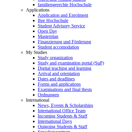
familiengerechte Hochschule
Applications
Application and Enrolment
Ihre Hochschule
Student Advisory Service
Open Day
Masterplan
Finanzierung und Förderung
Student accomodation
My Studies
Study organization
Study and examination portal (SuP)
Digital teaching and learning
Arrival and orientation
Dates and deadlines
Forms and applications
Examinations and final thesis
Ordnungen
International
News, Events & Scholarships
International Office Team
Incoming Students & Staff
International Days
Outgoing Students & Staff
Sprachenzentrum